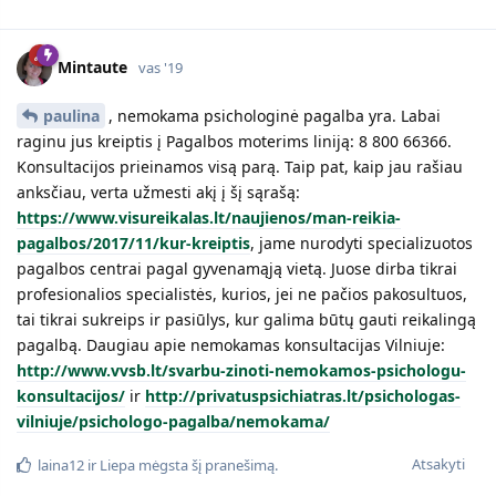
Mintaute
vas '19
paulina
, nemokama psichologinė pagalba yra. Labai
raginu jus kreiptis į Pagalbos moterims liniją: 8 800 66366.
Konsultacijos prieinamos visą parą. Taip pat, kaip jau rašiau
anksčiau, verta užmesti akį į šį sąrašą:
https://www.visureikalas.lt/naujienos/man-reikia-
pagalbos/2017/11/kur-kreiptis
, jame nurodyti specializuotos
pagalbos centrai pagal gyvenamąją vietą. Juose dirba tikrai
profesionalios specialistės, kurios, jei ne pačios pakosultuos,
tai tikrai sukreips ir pasiūlys, kur galima būtų gauti reikalingą
pagalbą. Daugiau apie nemokamas konsultacijas Vilniuje:
http://www.vvsb.lt/svarbu-zinoti-nemokamos-psichologu-
konsultacijos/
ir
http://privatuspsichiatras.lt/psichologas-
vilniuje/psichologo-pagalba/nemokama/
Atsakyti
laina12
ir
Liepa
mėgsta šį pranešimą.