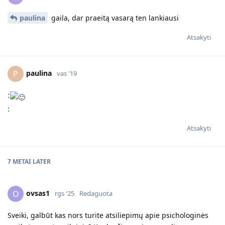
paulina
gaila, dar praeitą vasarą ten lankiausi
Atsakyti
paulina
P
vas '19
:
:
Atsakyti
7 METAI
LATER
ovsas1
O
rgs '25
Redaguota
Sveiki, galbūt kas nors turite atsiliepimų apie psichologinės