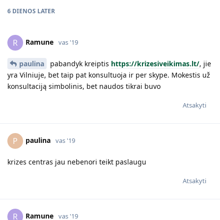
6 DIENOS
LATER
Ramune
R
vas '19
paulina
pabandyk kreiptis
https://krizesiveikimas.lt/
, jie
yra Vilniuje, bet taip pat konsultuoja ir per skype. Mokestis už
konsultaciją simbolinis, bet naudos tikrai buvo
Atsakyti
paulina
P
vas '19
krizes centras jau nebenori teikt paslaugu
Atsakyti
Ramune
R
vas '19