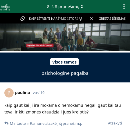
8
iš
8
pranešimų
KAIP IŠTRINTI NARŠYMO ISTORIJĄ?
GREITAS IŠĖJIMAS
Visos temos
psichologine pagalba
paulina
P
vas '19
kaip gaut kai ji ira mokama o nemokamu negali gaut kai tau
tevai ir kiti zmones draudzia i juos kreiptis?
Atsakyti
Mintaute
ir
Ramune
atsakė į šį pranešimą.