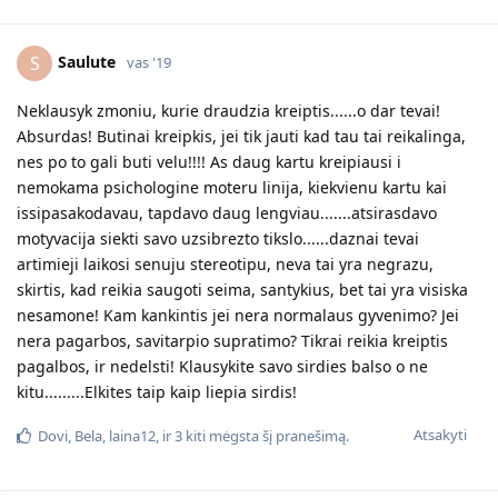
Saulute
S
vas '19
Neklausyk zmoniu, kurie draudzia kreiptis......o dar tevai!
Absurdas! Butinai kreipkis, jei tik jauti kad tau tai reikalinga,
nes po to gali buti velu!!!! As daug kartu kreipiausi i
nemokama psichologine moteru linija, kiekvienu kartu kai
issipasakodavau, tapdavo daug lengviau.......atsirasdavo
motyvacija siekti savo uzsibrezto tikslo......daznai tevai
artimieji laikosi senuju stereotipu, neva tai yra negrazu,
skirtis, kad reikia saugoti seima, santykius, bet tai yra visiska
nesamone! Kam kankintis jei nera normalaus gyvenimo? Jei
nera pagarbos, savitarpio supratimo? Tikrai reikia kreiptis
pagalbos, ir nedelsti! Klausykite savo sirdies balso o ne
kitu.........Elkites taip kaip liepia sirdis!
Atsakyti
Dovi
,
Bela
,
laina12
, ir
3
kiti
mėgsta šį pranešimą.