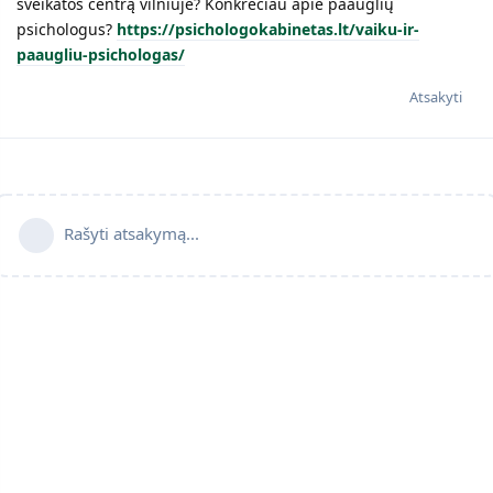
sveikatos centrą vilniuje? Konkrečiau apie paauglių
psichologus?
https://psichologokabinetas.lt/vaiku-ir-
paaugliu-psichologas/
Atsakyti
Rašyti atsakymą...