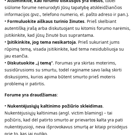
•
Atsiminkite, kad forumo diskusijos yra viešos
, todėl
siūlome forume nenurodyti Jūsų tapatybę atskleidžiančios
informacijos (pvz., telefono numerio, el. pašto adreso ir pan.).
•
Formuluokite aiškaus turinio žinutes
. Prieš skelbiant
autentišką įrašą arba diskutuojant su kitomis forumo narėmis,
įsitikinkite, kad jūsų žinutė bus suprantama.
•
Įsitikinkite, jog tema nesikartoja
. Prieš sukuriant jums
rūpimą temą, visada įsitikinkite, kad tema nesidubliuoja su
jau esančia.
•
Diskutuokite „į temą“
. Forumas yra skirtas moterims,
susidūrusioms su smurtu, todėl raginame savo laiką skirti
diskusijoms, kurios apima būtent smurto prieš moteris
problemą ir patirtis.
Forume yra draudžiamas
:
•
Nukentėjusiųjų kaltinimo požiūrio skleidimas
.
Nukentėjusiųjų kaltinimas (angl. victim blaming) – tai
požiūris, kad dėl patirto smurto ar prievartos kalta yra pati
nukentėjusioji, neva išprovokavus smurtą ar kitaip prisidėjus
prie to, kas jai nutiko.