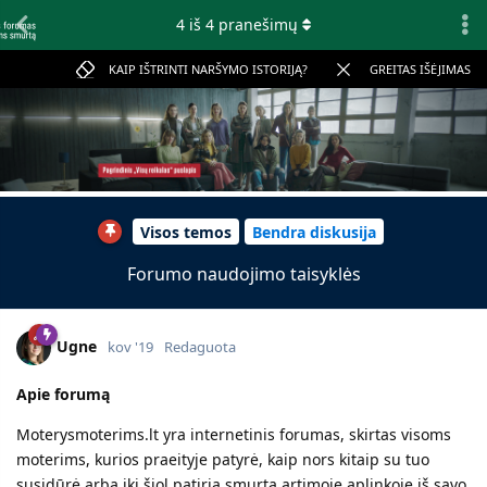
4
iš
4
pranešimų
KAIP IŠTRINTI NARŠYMO ISTORIJĄ?
GREITAS IŠĖJIMAS
Visos temos
Bendra diskusija
Forumo naudojimo taisyklės
Ugne
kov '19
Redaguota
Apie forumą
Moterysmoterims.lt yra internetinis forumas, skirtas visoms
moterims, kurios praeityje patyrė, kaip nors kitaip su tuo
susidūrė arba iki šiol patiria smurtą artimoje aplinkoje iš savo