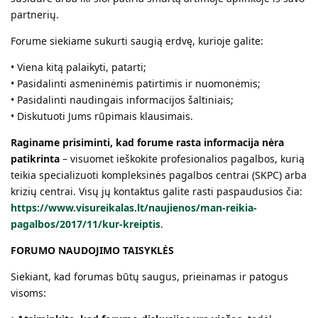
partnerių.
Forume siekiame sukurti saugią erdvę, kurioje galite:
• Viena kitą palaikyti, patarti;
• Pasidalinti asmeninėmis patirtimis ir nuomonėmis;
• Pasidalinti naudingais informacijos šaltiniais;
• Diskutuoti Jums rūpimais klausimais.
Raginame prisiminti, kad forume rasta informacija nėra
patikrinta
– visuomet ieškokite profesionalios pagalbos, kurią
teikia specializuoti kompleksinės pagalbos centrai (SKPC) arba
krizių centrai. Visų jų kontaktus galite rasti paspaudusios čia:
https://www.visureikalas.lt/naujienos/man-reikia-
pagalbos/2017/11/kur-kreiptis
.
FORUMO NAUDOJIMO TAISYKLĖS
Siekiant, kad forumas būtų saugus, prieinamas ir patogus
visoms: