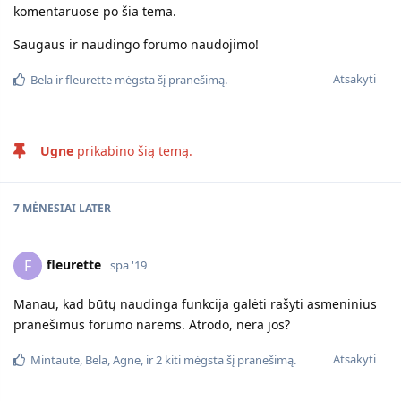
komentaruose po šia tema.
Saugaus ir naudingo forumo naudojimo!
Atsakyti
Bela
ir
fleurette
mėgsta šį pranešimą.
Ugne
prikabino šią temą.
7 MĖNESIAI
LATER
fleurette
F
spa '19
Manau, kad būtų naudinga funkcija galėti rašyti asmeninius
pranešimus forumo narėms. Atrodo, nėra jos?
Atsakyti
Mintaute
,
Bela
,
Agne
, ir
2
kiti
mėgsta šį pranešimą.