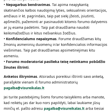
•
Nepagarbus bendravimas
. Tai apima neapykantą
skatinančios kalbos naudojimą lyties, seksualinės orientacijos,
amžiaus ir kt. pagrindais, taip pat siekį įžeisti, įsiutinti,
apšmeižti, pažeminti ar pasinaudoti kitomis forumo dalyvėmis
ar jų esama padėtimi. Taip pat draudžiama naudoti
keiksmažodžius ir kitus nešvankius žodžius.
•
Konfidencialumo nepaisymas
. Forume draudžiamas kitų
žmonių asmeninių duomenų ir/ar konfidencialios informacijos
viešinimas. Taip pat draudžiamas apsimetinėjimas kitu
asmeniu.
•
Forumo moderatoriai pasilieka teisę netinkamo pobūdžio
žinutes ištrinti
.
Anketos ištrynimas
. Atsiradus poreikiui ištrinti savo anketą,
parašykite vienam iš forumo administratorių
pagalba@visureikalas.lt
Jei turite pastebėjimų šioms forumo taisyklėms arba manote,
kad reikėtų jas dar kuo nors papildyti, labai laukiame jūsų
minčių el. pašto adresu
pagalba@visureikalas.lt
arba tiesiai