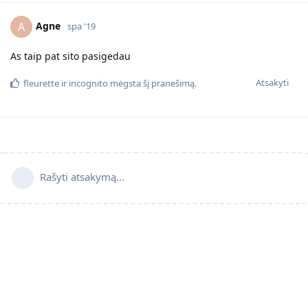
Agne
A
spa '19
As taip pat sito pasigedau
Atsakyti
fleurette
ir
incognito
mėgsta šį pranešimą.
Rašyti atsakymą...