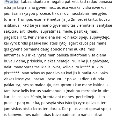
arba
Labas, skaitau ir negaliu patiketi, kad radau panasia
istorija kaip mano gyvenime... as esu visiskai viska isverkusi
jau. Esam skyrybu procese, tik dar dvi nuostabias mergytes
turime. Trumpai: esame 9 metus (is ju 2m vede) kartu, buvau
isitikinusi, kad tai yra mano gyvenimo tas vienintelis. Santykiai
sakyciau arti idealiu, supratimas, meile, pasitikejimas,
pagarba ir tt. Per viena diena neliko nieko! Speju supavydejo,
kai vyro brolis pasake kad ateis rytoj isgert kavos pas mane
(jis gyvena pirmame daugiabucio namo aukste, mes
antrame). Nu ir ka, vyras man palieka diktofona! Visa diena
buvau viena, prisiekiu, niekas neatejo! Nu ir ka jus galvojate,
nakti mane vyras traukia is lovos, kolioja: tu k**** su kuo
pis*****. Man sokas as pagalvojau kad jis lunatikuoja. Sako
viskas irase yra.. prasau iraso. Nu ir po keliu dienu duoda
paklausyt, nes as maldauju, nesuprantu kuo mane kaltina. O
tam irase kelis kartus suaimanuoju (maitinu mergaite krutimi,
kuri keliasi kas 30min, krenta ant manes, perkelineju i kita
puse ir pan) nu ir ka, parasyta visa istorija vyro galvoje, ten
jam viskas aisku ka as ten darau. Dar plius visoki garsai speju
is kaimynu, nes palei lubas buvo padetas, o namas tikrai