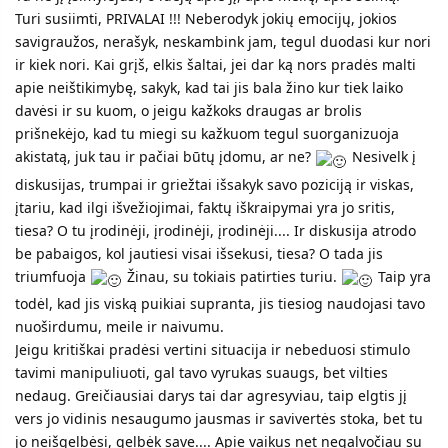
Turi susiimti, PRIVALAI !!! Neberodyk jokių emocijų, jokios
savigraužos, nerašyk, neskambink jam, tegul duodasi kur nori
ir kiek nori. Kai grįš, elkis šaltai, jei dar ką nors pradės malti
apie neištikimybę, sakyk, kad tai jis bala žino kur tiek laiko
davėsi ir su kuom, o jeigu kažkoks draugas ar brolis
prišnekėjo, kad tu miegi su kažkuom tegul suorganizuoja
akistatą, juk tau ir pačiai būtų įdomu, ar ne?
Nesivelk į
diskusijas, trumpai ir griežtai išsakyk savo poziciją ir viskas,
įtariu, kad ilgi išvežiojimai, faktų iškraipymai yra jo sritis,
tiesa? O tu įrodinėji, įrodinėji, įrodinėji.... Ir diskusija atrodo
be pabaigos, kol jautiesi visai išsekusi, tiesa? O tada jis
triumfuoja
Žinau, su tokiais patirties turiu.
Taip yra
todėl, kad jis viską puikiai supranta, jis tiesiog naudojasi tavo
nuoširdumu, meile ir naivumu.
Jeigu kritiškai pradėsi vertini situacija ir nebeduosi stimulo
tavimi manipuliuoti, gal tavo vyrukas suaugs, bet vilties
nedaug. Greičiausiai darys tai dar agresyviau, taip elgtis jį
vers jo vidinis nesaugumo jausmas ir savivertės stoka, bet tu
jo neišgelbėsi, gelbėk save.... Apie vaikus net negalvočiau su