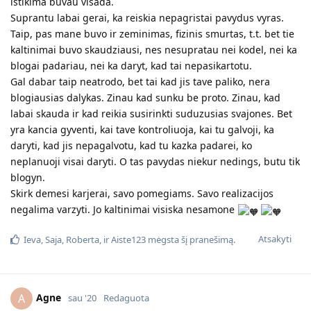
istikima buvau visada.
Suprantu labai gerai, ka reiskia nepagristai pavydus vyras.
Taip, pas mane buvo ir zeminimas, fizinis smurtas, t.t. bet tie
kaltinimai buvo skaudziausi, nes nesupratau nei kodel, nei ka
blogai padariau, nei ka daryt, kad tai nepasikartotu.
Gal dabar taip neatrodo, bet tai kad jis tave paliko, nera
blogiausias dalykas. Zinau kad sunku be proto. Zinau, kad
labai skauda ir kad reikia susirinkti suduzusias svajones. Bet
yra kancia gyventi, kai tave kontroliuoja, kai tu galvoji, ka
daryti, kad jis nepagalvotu, kad tu kazka padarei, ko
neplanuoji visai daryti. O tas pavydas niekur nedings, butu tik
blogyn.
Skirk demesi karjerai, savo pomegiams. Savo realizacijos
negalima varzyti. Jo kaltinimai visiska nesamone
Atsakyti
Ieva
,
Saja
,
Roberta
, ir
Aiste123
mėgsta šį pranešimą.
Agne
A
sau '20
Redaguota