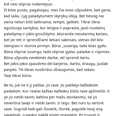
Kol nesi stipriai nukentejusi.
Iš kitos pusės, pagalvojau, mes čia visos užpuolėm, kad gerai,
kad laiku. Lyg palaikytumėm skyrybų idėją. Bet tiesiog nei
viena neturi būti kaltinama, tempti, gelbėti. Tikrai tikrai
egzistuoja santykiai, kur lengva ir paprasta, jauti nuolatinį
palaikymą ir jokio gniuždymo. Atsiranda nesutarimų kartais,
bet jie reti ir sprendžiami keliais sakiniais, vienas dėl kito
stengiasi ir stumia pirmyn. Būna _suserga, tada kitas gydo.
Būna stipriai suserga, tada stipriai gydai, palaikai ir rūpinies.
Būna užpuola nesėkmės darbe, vėl sprendi kartu.
Bet jokio jokio spaudimo dėl karjeros, darbo, draugų. Juolab
pavydo. Tik tikras nuoširdus džiaugsmas, kad sekasi.
Taip tikrai būna.
Be to, juk ne ti jį palikai. Jis tave. Jis patikėjo kažkokiom
paskalom. Kur realiai kažkas kažkokiu būdu tave apšmeižė. Ir
jei jis netiki tavim, kaltina per mažu atsidavimu, tai jis
nevertina tavęs ir netiki tavim. Ir tegu. Bet nors tu vertink
save. Sugriūk kiek gali išsiverk, išsirėk, pagulėk lovoj visą
savaitgalį, o paskui pakilk visom prasmėm. Po truputį ir