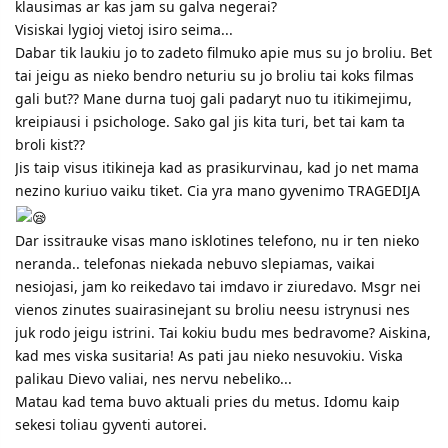
klausimas ar kas jam su galva negerai?
Visiskai lygioj vietoj isiro seima...
Dabar tik laukiu jo to zadeto filmuko apie mus su jo broliu. Bet
tai jeigu as nieko bendro neturiu su jo broliu tai koks filmas
gali but?? Mane durna tuoj gali padaryt nuo tu itikimejimu,
kreipiausi i psichologe. Sako gal jis kita turi, bet tai kam ta
broli kist??
Jis taip visus itikineja kad as prasikurvinau, kad jo net mama
nezino kuriuo vaiku tiket. Cia yra mano gyvenimo TRAGEDIJA
Dar issitrauke visas mano isklotines telefono, nu ir ten nieko
neranda.. telefonas niekada nebuvo slepiamas, vaikai
nesiojasi, jam ko reikedavo tai imdavo ir ziuredavo. Msgr nei
vienos zinutes suairasinejant su broliu neesu istrynusi nes
juk rodo jeigu istrini. Tai kokiu budu mes bedravome? Aiskina,
kad mes viska susitaria! As pati jau nieko nesuvokiu. Viska
palikau Dievo valiai, nes nervu nebeliko...
Matau kad tema buvo aktuali pries du metus. Idomu kaip
sekesi toliau gyventi autorei.