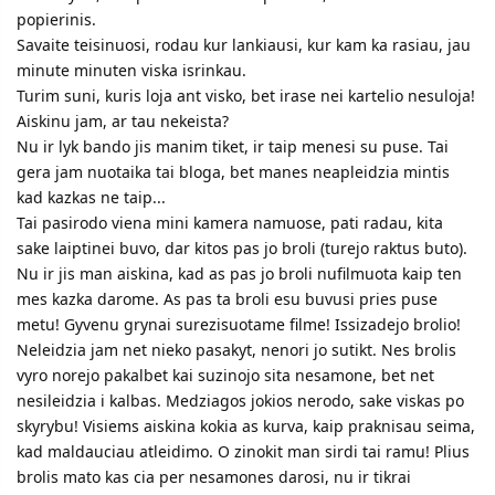
popierinis.
Savaite teisinuosi, rodau kur lankiausi, kur kam ka rasiau, jau
minute minuten viska isrinkau.
Turim suni, kuris loja ant visko, bet irase nei kartelio nesuloja!
Aiskinu jam, ar tau nekeista?
Nu ir lyk bando jis manim tiket, ir taip menesi su puse. Tai
gera jam nuotaika tai bloga, bet manes neapleidzia mintis
kad kazkas ne taip...
Tai pasirodo viena mini kamera namuose, pati radau, kita
sake laiptinei buvo, dar kitos pas jo broli (turejo raktus buto).
Nu ir jis man aiskina, kad as pas jo broli nufilmuota kaip ten
mes kazka darome. As pas ta broli esu buvusi pries puse
metu! Gyvenu grynai surezisuotame filme! Issizadejo brolio!
Neleidzia jam net nieko pasakyt, nenori jo sutikt. Nes brolis
vyro norejo pakalbet kai suzinojo sita nesamone, bet net
nesileidzia i kalbas. Medziagos jokios nerodo, sake viskas po
skyrybu! Visiems aiskina kokia as kurva, kaip praknisau seima,
kad maldauciau atleidimo. O zinokit man sirdi tai ramu! Plius
brolis mato kas cia per nesamones darosi, nu ir tikrai