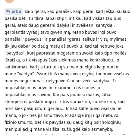
arba
kaip gerai, kad parašei, kaip gerai, kad ieškai su kuo
pasikalbėti, tu tikrai labai stipri ir tikiu, kad viskas tau bus
gerai, ateis daug geresni dalykai ir sveikesni santykiai,
gerbiantis vyras į tavo gyvenimą. Mano buvęs irgi buvo
panašiai "pavydus" ir panašiai "geras, taikus ir visų mylimas",
tik jau dabar po daug metų aš suvokiu, kad tai nebuvo joks
"pavydas", kurį paprastai mėgstame suvokti kaip tipo meilės
išraišką, o tik visapusiškas siekimas mane kontroliuoti. Jo
įsitikinimas, kad jis turi teisę su manim elgtis kaip nori ir
mane "valdyti". Išsunkti iš manęs visą esybę, tai buvo visiškas
manęs negerbimas, nelygiaverčiai nesveiki santykiai. Ir
nepasitikėjimas buvo ne manimi - o iš esmės jo
nepasitikėjimas savimi. Kai pats jautiesi mažas, labai
stengiesi iš paskutiniųjų ir kitus sumažinti, sumenkinti, kad
nors kiek pasijustum geriau... Ir kad kaltė buvo visiškai ne
mano, o jo - nes jis smurtavo. Pradžioje irgi ilgai nebuvo
fizinio smurto, bet šis pavydas su daug kitų psichologinių
manipuliacijų mane visiškai sužlugdė kaip asmenybę,