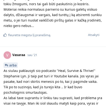
tokiu žmogumi, nors tai gali būti paskutinis jo kozėris.
Moteriai reikia normalaus parnerio su kuriuo galėtų viskuo
dalytis, džiaugsmai ir vargais, kad turėtų į ką atsiremti sunkiu
metu, o jei turi nuolat vaikščioti pirštų galas ir kažką įrodinėti,
nieko gero nebus...
Atsakyti
fleurette
mėgsta šį pranešimą.
Vasaraa
V
sau '21
arba
As siulau paklausyti sio podcasto "Heal, Survive & Thrive!"
Stephanie Lyn. Ji taip pat turi ir Youtube kanala. Jos vyras jai
pasake, kad nori skirtis menesis po to, kai ji pagimde vaika.
Tik po to suzinojo, kad jis turejo kita .. Ir kad buvo
psichologinis smurtautojas.
As labai tave suprantu ir linkiu tau suprasti, kad problema yra
visai ne tavyje. Man iki siol skaudu matyti kaip pora, vyras ir