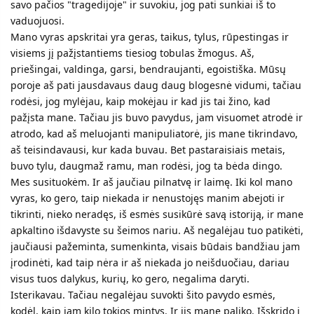
savo pačios "tragedijoje" ir suvokiu, jog pati sunkiai iš to
vaduojuosi.
Mano vyras apskritai yra geras, taikus, tylus, rūpestingas ir
visiems jį pažįstantiems tiesiog tobulas žmogus. Aš,
priešingai, valdinga, garsi, bendraujanti, egoistiška. Mūsų
poroje aš pati jausdavaus daug daug blogesnė vidumi, tačiau
rodėsi, jog mylėjau, kaip mokėjau ir kad jis tai žino, kad
pažįsta mane. Tačiau jis buvo pavydus, jam visuomet atrodė ir
atrodo, kad aš meluojanti manipuliatorė, jis mane tikrindavo,
aš teisindavausi, kur kada buvau. Bet pastaraisiais metais,
buvo tylu, daugmaž ramu, man rodėsi, jog ta bėda dingo.
Mes susituokėm. Ir aš jaučiau pilnatvę ir laimę. Iki kol mano
vyras, ko gero, taip niekada ir nenustojęs manim abejoti ir
tikrinti, nieko neradęs, iš esmės susikūrė savą istoriją, ir mane
apkaltino išdavyste su šeimos nariu. Aš negalėjau tuo patikėti,
jaučiausi pažeminta, sumenkinta, visais būdais bandžiau jam
įrodinėti, kad taip nėra ir aš niekada jo neišduočiau, dariau
visus tuos dalykus, kurių, ko gero, negalima daryti.
Isterikavau. Tačiau negalėjau suvokti šito pavydo esmės,
kodėl, kaip jam kilo tokios mintys. Ir jis mane paliko. Išskrido į