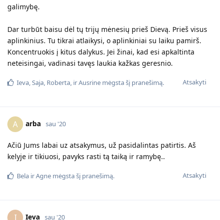
galimybę.
Dar turbūt baisu dėl tų trijų mėnesių prieš Dievą. Prieš visus
aplinkinius. Tu tikrai atlaikysi, o aplinkiniai su laiku pamirš.
Koncentruokis į kitus dalykus. Jei žinai, kad esi apkaltinta
neteisingai, vadinasi tavęs laukia kažkas geresnio.
Atsakyti
Ieva
,
Saja
,
Roberta
, ir
Ausrine
mėgsta šį pranešimą.
arba
A
sau '20
Ačiū Jums labai uz atsakymus, už pasidalintas patirtis. Aš
kelyje ir tikiuosi, pavyks rasti tą taiką ir ramybę..
Atsakyti
Bela
ir
Agne
mėgsta šį pranešimą.
Ieva
I
sau '20