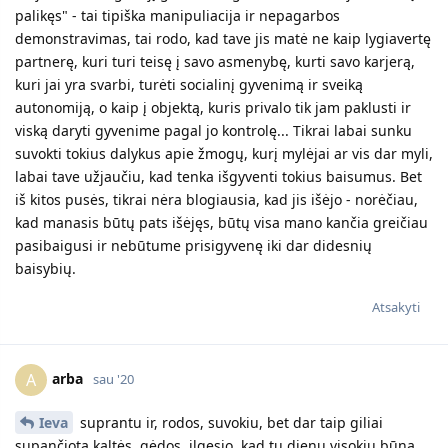
palikęs" - tai tipiška manipuliacija ir nepagarbos
demonstravimas, tai rodo, kad tave jis matė ne kaip lygiavertę
partnerę, kuri turi teisę į savo asmenybę, kurti savo karjerą,
kuri jai yra svarbi, turėti socialinį gyvenimą ir sveiką
autonomiją, o kaip į objektą, kuris privalo tik jam paklusti ir
viską daryti gyvenime pagal jo kontrolę... Tikrai labai sunku
suvokti tokius dalykus apie žmogų, kurį mylėjai ar vis dar myli,
labai tave užjaučiu, kad tenka išgyventi tokius baisumus. Bet
iš kitos pusės, tikrai nėra blogiausia, kad jis išėjo - norėčiau,
kad manasis būtų pats išėjęs, būtų visa mano kančia greičiau
pasibaigusi ir nebūtume prisigyvenę iki dar didesnių
baisybių.
Atsakyti
arba
A
sau '20
Ieva
suprantu ir, rodos, suvokiu, bet dar taip giliai
supančiota kaltės, gėdos, ilgesio, kad tų dienų visokių būna,