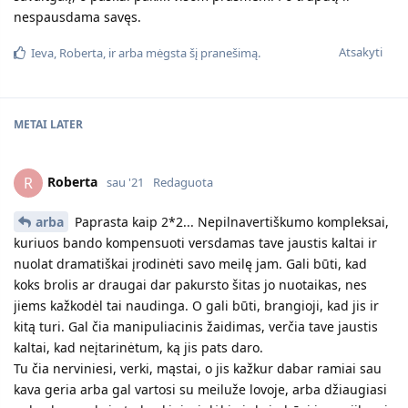
nespausdama savęs.
Atsakyti
Ieva
,
Roberta
, ir
arba
mėgsta šį pranešimą.
METAI
LATER
Roberta
R
sau '21
Redaguota
arba
Paprasta kaip 2*2... Nepilnavertiškumo kompleksai,
kuriuos bando kompensuoti versdamas tave jaustis kaltai ir
nuolat dramatiškai įrodinėti savo meilę jam. Gali būti, kad
koks brolis ar draugai dar pakursto šitas jo nuotaikas, nes
jiems kažkodėl tai naudinga. O gali būti, brangioji, kad jis ir
kitą turi. Gal čia manipuliacinis žaidimas, verčia tave jaustis
kaltai, kad neįtarinėtum, ką jis pats daro.
Tu čia nerviniesi, verki, mąstai, o jis kažkur dabar ramiai sau
kava geria arba gal vartosi su meiluže lovoje, arba džiaugiasi