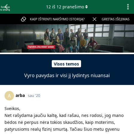
12
iš
12
pranešimo
KAIP IŠTRINTI NARŠYMO ISTORIJĄ?
GREITAS IŠĖJIMAS
Visos temos
Vyro pavydas ir visi jį lydintys niuansai
arba
A
sau '20
Sveikos,
Net rašydama jaučiu kaltę, kad rašau, nes rodosi, jog mano
bėdos nė perpus nėra tokios skaudžios, kaip moterims,
patyrusioms realų fizinį smurtą. Tačiau šiuo metu gyvenu