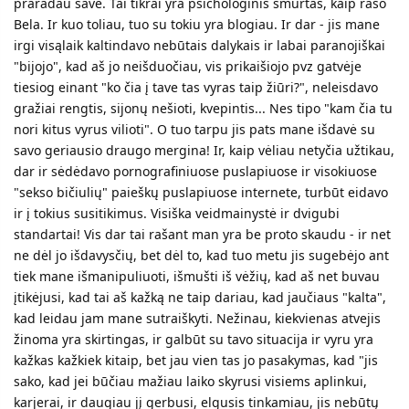
praradau save. Tai tikrai yra psichologinis smurtas, kaip rašo
Bela. Ir kuo toliau, tuo su tokiu yra blogiau. Ir dar - jis mane
irgi visąlaik kaltindavo nebūtais dalykais ir labai paranojiškai
"bijojo", kad aš jo neišduočiau, vis prikaišiojo pvz gatvėje
tiesiog einant "ko čia į tave tas vyras taip žiūri?", neleisdavo
gražiai rengtis, sijonų nešioti, kvepintis... Nes tipo "kam čia tu
nori kitus vyrus vilioti". O tuo tarpu jis pats mane išdavė su
savo geriausio draugo mergina! Ir, kaip vėliau netyčia užtikau,
dar ir sėdėdavo pornografiniuose puslapiuose ir visokiuose
"sekso bičiulių" paieškų puslapiuose internete, turbūt eidavo
ir į tokius susitikimus. Visiška veidmainystė ir dvigubi
standartai! Vis dar tai rašant man yra be proto skaudu - ir net
ne dėl jo išdavysčių, bet dėl to, kad tuo metu jis sugebėjo ant
tiek mane išmanipuliuoti, išmušti iš vėžių, kad aš net buvau
įtikėjusi, kad tai aš kažką ne taip dariau, kad jaučiaus "kalta",
kad leidau jam mane sutraiškyti. Nežinau, kiekvienas atvejis
žinoma yra skirtingas, ir galbūt su tavo situacija ir vyru yra
kažkas kažkiek kitaip, bet jau vien tas jo pasakymas, kad "jis
sako, kad jei būčiau mažiau laiko skyrusi visiems aplinkui,
karjerai, ir daugiau jį gerbusi, elgusis tinkamiau, jis nebūtų