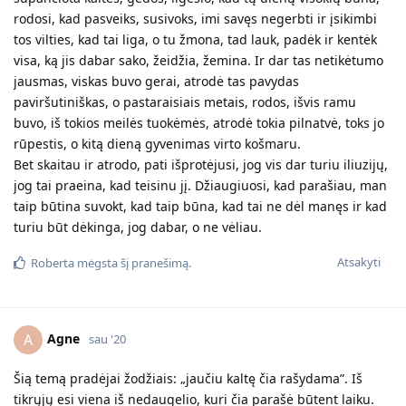
rodosi, kad pasveiks, susivoks, imi savęs negerbti ir įsikimbi
tos vilties, kad tai liga, o tu žmona, tad lauk, padėk ir kentėk
visa, ką jis dabar sako, žeidžia, žemina. Ir dar tas netikėtumo
jausmas, viskas buvo gerai, atrodė tas pavydas
paviršutiniškas, o pastaraisiais metais, rodos, išvis ramu
buvo, iš tokios meilės tuokėmės, atrodė tokia pilnatvė, toks jo
rūpestis, o kitą dieną gyvenimas virto košmaru.
Bet skaitau ir atrodo, pati išprotėjusi, jog vis dar turiu iliuzijų,
jog tai praeina, kad teisinu jį. Džiaugiuosi, kad parašiau, man
taip būtina suvokt, kad taip būna, kad tai ne dėl manęs ir kad
turiu būt dėkinga, jog dabar, o ne vėliau.
Atsakyti
Roberta
mėgsta šį pranešimą.
Agne
A
sau '20
Šią temą pradėjai žodžiais: „jaučiu kaltę čia rašydama”. Iš
tikrųjų esi viena iš nedaugelio, kuri čia parašė būtent laiku.