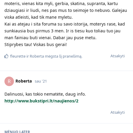
moteris, vienas kita myli, gerbia, skatina, supranta, kartu
dziaugiasi ir liudi, nes pas mus to seimoje to nebuvo. Galejau
viska atleisti, kad tik mane myletu.
Kai as atejau i sita foruma su savo istorija, moterys rase, kad
sunkiausia bus pirmus 3 men. Ir is tiesu kuo toliau tuo jau
man fainiau buti vienai. Dabar jau puse metu.
Stiprybes tau! Viskas bus gerai!
Atsakyti
fleurette
ir
Roberta
mėgsta šį pranešimą.
Roberta
R
sau '21
Dalinuosi, kas tokio nematėte, daug info.
http://www.bukstipri.lt/naujienos/2
Atsakyti
MĖNUO
LATER