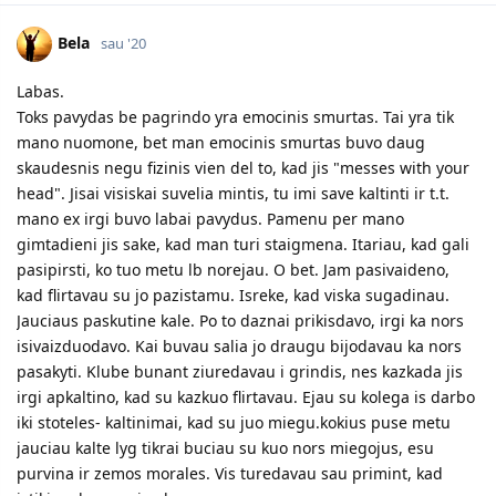
Bela
sau '20
Labas.
Toks pavydas be pagrindo yra emocinis smurtas. Tai yra tik
mano nuomone, bet man emocinis smurtas buvo daug
skaudesnis negu fizinis vien del to, kad jis "messes with your
head". Jisai visiskai suvelia mintis, tu imi save kaltinti ir t.t.
mano ex irgi buvo labai pavydus. Pamenu per mano
gimtadieni jis sake, kad man turi staigmena. Itariau, kad gali
pasipirsti, ko tuo metu lb norejau. O bet. Jam pasivaideno,
kad flirtavau su jo pazistamu. Isreke, kad viska sugadinau.
Jauciaus paskutine kale. Po to daznai prikisdavo, irgi ka nors
isivaizduodavo. Kai buvau salia jo draugu bijodavau ka nors
pasakyti. Klube bunant ziuredavau i grindis, nes kazkada jis
irgi apkaltino, kad su kazkuo flirtavau. Ejau su kolega is darbo
iki stoteles- kaltinimai, kad su juo miegu.kokius puse metu
jauciau kalte lyg tikrai buciau su kuo nors miegojus, esu
purvina ir zemos morales. Vis turedavau sau primint, kad