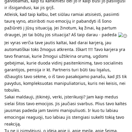
galvodamas, kaip tu kankiniesi dėl jo ir kaip būsi jo pasiilgusi
ir išsigandusi, kai jis grįš.
Atleisk, kad taip kalbu, bet siūlau ramiai atsisėsti, pasiimti
taurę vyno, atsiriboti nuo emocijų ir pabandyti iš šono
pažiūrėti į Jūsų situaciją. Jei žinotum, ką žinai, ką partum
draugei, jei tai būtų jos situacija? Aš taip darau - padeda
Jei vyras verčia tave jautis kaltai, kad darai karjerą, jau
automatiškai toks žmogus atkrenta. Iškart !!!! Tavo karjera yra
tavo finansai, kurie žmogui užtikrina orumą, ugdomi
gebėjimai, kurie duoda vidinį pasitenkinimą, tavo socialinės
garantijos, pensija ir kt. Partneris turi būti tau lojalus,
džiaugtis tavo sėkme, o iš tavo pasakojamo panašu, kad JIS tik
pavydus, kompleksuotas manipuliatorius, kuris nei keisis, nei
tobulės.
Sakai maldauji, įtikinėji, verki, įsterikuoji? Jam kaip medus
sielai šitos tavo emocijos. Jis jaučiasi svarbus. Plius tavo kaltės
jausmas padeda jam tavimi manipuliuoti. Ir kuo tu labiau
emocingai reaguoji, tuo labiau jis stengiasi sukelti tokią tavo
reakciją.
Tu ne jį įsimylėjusi, o idėją apie jį, apie meilę, apie šeimą.