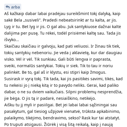
arba
Aš kažkaip dabar labai pradėjau sureikšmint tokį dalyką, kaip
sakė Bela „susiveli”. Pradedi nebeatsirinkt ar tu kalta, ar jis.
Lyg ir tu. Bet lyg ir jis. O gal abu. Juk santykiuose dažnai kaltė
dalijima per pusę. Tu rėkei, todėl prisiėmei kaltę sau. Tada jis
išvyko...
Skaičiau skaičiau ir galvoju, kad pati veliuosi. Ir žinau tik tiek,
tokių santykių nebenoriu. Jie veda į aklavietę, kur dar daugiau
visko. Vėl ir vėl. Tik sunkiau. Gali būti lengva ir paprasta,
sveiki, normalūs santykiai. Tokių ir siek. Tik to tau ir noriu
palinkėt. Be to, gal aš ir klystu, esi stipri kaip žmogus.
Susirask ir vyrą tokį. Tik tada, kai jis pasitikės savimi, tikės, kad
tu nekeisi jo į nieką kitą ir to pavydo neliks. Gerai, kad paliko
dabar, o ne su dviem vaikučiais. Silpni problemų nesprendžia,
jie bėga. O jis tą ir padarė, nesiaiškino, netikėjo.
Aišku tu jį myli ir pasiilgai. Bet jei labai labai sąžiningai sau
pasakytum, gal tiesiog užpjovė vienatvė, trūksta apkabinimo,
palaikymo, tikėjimo, bendravimo, sekso? Rask kur tai atstatyt.
Po truputi atsigausi. Žiūrėk į visą šitą reikalą, kaip į naują