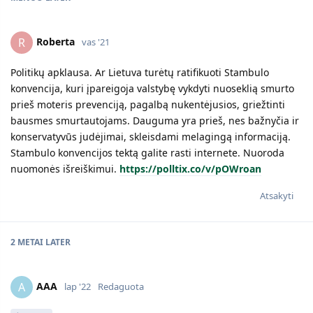
Roberta
R
vas '21
Politikų apklausa. Ar Lietuva turėtų ratifikuoti Stambulo
konvencija, kuri įpareigoja valstybę vykdyti nuoseklią smurto
prieš moteris prevenciją, pagalbą nukentėjusios, griežtinti
bausmes smurtautojams. Dauguma yra prieš, nes bažnyčia ir
konservatyvūs judėjimai, skleisdami melagingą informaciją.
Stambulo konvencijos tektą galite rasti internete. Nuoroda
nuomonės išreiškimui.
https://polltix.co/v/pOWroan
Atsakyti
2 METAI
LATER
AAA
A
lap '22
Redaguota