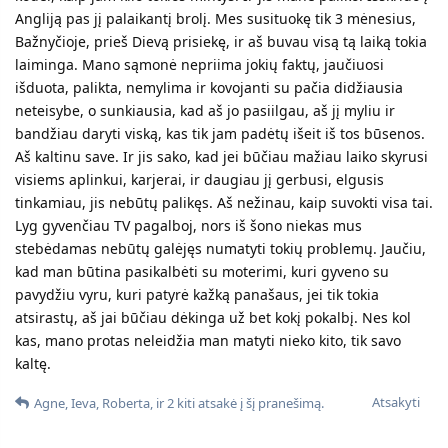
Angliją pas jį palaikantį brolį. Mes susituokę tik 3 mėnesius,
Bažnyčioje, prieš Dievą prisiekę, ir aš buvau visą tą laiką tokia
laiminga. Mano sąmonė nepriima jokių faktų, jaučiuosi
išduota, palikta, nemylima ir kovojanti su pačia didžiausia
neteisybe, o sunkiausia, kad aš jo pasiilgau, aš jį myliu ir
bandžiau daryti viską, kas tik jam padėtų išeit iš tos būsenos.
Aš kaltinu save. Ir jis sako, kad jei būčiau mažiau laiko skyrusi
visiems aplinkui, karjerai, ir daugiau jį gerbusi, elgusis
tinkamiau, jis nebūtų palikęs. Aš nežinau, kaip suvokti visa tai.
Lyg gyvenčiau TV pagalboj, nors iš šono niekas mus
stebėdamas nebūtų galėjęs numatyti tokių problemų. Jaučiu,
kad man būtina pasikalbėti su moterimi, kuri gyveno su
pavydžiu vyru, kuri patyrė kažką panašaus, jei tik tokia
atsirastų, aš jai būčiau dėkinga už bet kokį pokalbį. Nes kol
kas, mano protas neleidžia man matyti nieko kito, tik savo
kaltę.
Atsakyti
Agne
,
Ieva
,
Roberta
, ir
2
kiti
atsakė į šį pranešimą.