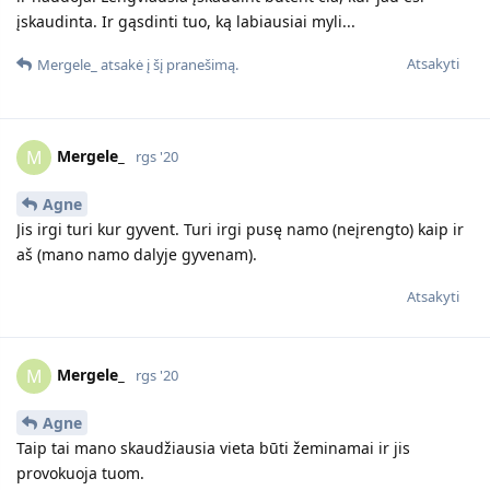
įskaudinta. Ir gąsdinti tuo, ką labiausiai myli...
Atsakyti
Mergele_
atsakė į šį pranešimą.
Mergele_
M
rgs '20
Agne
Jis irgi turi kur gyvent. Turi irgi pusę namo (neįrengto) kaip ir
aš (mano namo dalyje gyvenam).
Atsakyti
Mergele_
M
rgs '20
Agne
Taip tai mano skaudžiausia vieta būti žeminamai ir jis
provokuoja tuom.