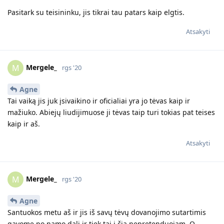
Pasitark su teisininku, jis tikrai tau patars kaip elgtis.
Atsakyti
Mergele_
M
rgs '20
Agne
Tai vaiką jis juk įsivaikino ir oficialiai yra jo tėvas kaip ir
mažiuko. Abiejų liudijimuose ji tėvas taip turi tokias pat teises
kaip ir aš.
Atsakyti
Mergele_
M
rgs '20
Agne
Santuokos metu aš ir jis iš savų tėvų dovanojimo sutartimis
gavome po namo dalį ir tiek tai į čia nepretenduojam. O