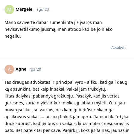
Mergele_
M
rgs '20
Mano savivertė dabar sumenkinta jis įvaręs man
nevisavertiškumo jausmą, man atrodo kad be jo nieko
negaliu.
Atsakyti
Agne
A
rgs '20
Tas draugas advokatas ir principai vyro - aišku, kad gali daug
ką apsunkint, bet kaip ir sakai, vaikai jam trukdytų.
Kitas dalykas, pabandyk gražiuoju. Pasakyk, kad jis vertas
geresnės, kurią mylės ir kuri mokės jį labiau mylėti. O tu jau
nuvargsi likus su vaikais, nes kam gi bebūsi reikalinga
apsikrovus vaikais... tiesiog linkėk jam gero. Ramiai tik. Ir tyliai
duok suprast, kad jei bus su vaikais, kitos moters nesusiras jis
pats. Bet pateik tai per save. Pagirk jį, koks jis fainas, jaunas ir