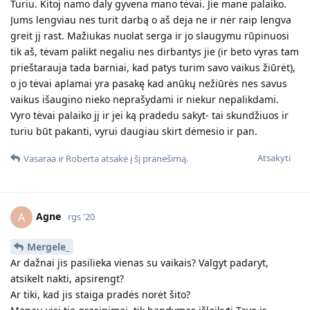
Turiu. Kitoj namo daly gyvena mano tėvai. Jie mane palaiko.
Jums lengviau nes turit darbą o aš deja ne ir nėr raip lengva
greit jį rast. Mažiukas nuolat serga ir jo slaugymu rūpinuosi
tik aš, tėvam palikt negaliu nes dirbantys jie (ir beto vyras tam
prieštarauja tada barniai, kad patys turim savo vaikus žiūrėt),
o jo tėvai aplamai yra pasakę kad anūkų nežiūrės nes savus
vaikus išaugino nieko neprašydami ir niekur nepalikdami.
Vyro tėvai palaiko jį ir jei ką pradedu sakyt- tai skundžiuos ir
turiu būt pakanti, vyrui daugiau skirt dėmesio ir pan.
Atsakyti
Vasaraa
ir
Roberta
atsakė į šį pranešimą.
Agne
A
rgs '20
Mergele_
Ar dažnai jis pasilieka vienas su vaikais? Valgyt padaryt,
atsikelt nakti, apsirengt?
Ar tiki, kad jis staiga pradės norėt šito?