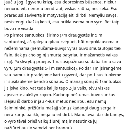
jaučiu jog išgyvenu krizę, esu depresinės būsenos, niekur
nenoriu eit, nenoriu bendraut, viskas kliūna, nesiseka. Esu
praradusi savivertę ir motyvaciją eiti dirbti. Nemyliu savęs,
nesistengiu kažką keisti, esu priklausoma nuo vyro. Bet taip
buvo ne visada.
Po pirmos santuokos iširimo (7m draugystės ir 5 m
santuokos), aš galėjau giliau kvėpuot, būt nepriklausoma ir
nežeminama (nemušama-buvęs vyras buvo smutautojas tiek
fizinį tiek psichologinį smurtą patyriau ir mažametis vaikas
irgi). Po skyrybų praėjus 1m. susipažinau su dabartiniu savo
vyru (2m draugystės 5-i m santuokos). Po dar 1m įsirengėme
sau namus ir pradėjome kartu gyvent, dar po 1.susituokėme
ir susilaukėme bendro sūnaus. O manajį sūnų iš 1santuokos
jis įsivaikino. Vat tada kai jis tapo 2-ju vaikų tėvu viskas
apsivertė aukštyn kojom. Kadangi nėštumas buvo sunkus
išėjau iš darbo ir jau 4-ius metus nedirbu, esu namų
šeimininkė, prižiūriu mažąjį sūnų ( kadangi daug serga ir
nėra kur jo palikti, negaliu eit dirbt. Mano tėvai dar dirbantys,
o vyro tėvai prieš vaikų žiūrėjimą ir nesutinka jų
pažiūrėt,auklę samdyt per brangu).