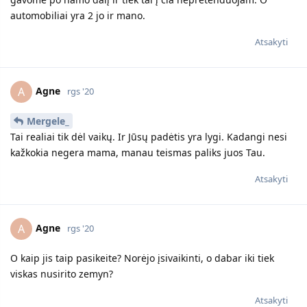
automobiliai yra 2 jo ir mano.
Atsakyti
Agne
A
rgs '20
Mergele_
Tai realiai tik dėl vaikų. Ir Jūsų padėtis yra lygi. Kadangi nesi
kažkokia negera mama, manau teismas paliks juos Tau.
Atsakyti
Agne
A
rgs '20
O kaip jis taip pasikeite? Norėjo įsivaikinti, o dabar iki tiek
viskas nusirito zemyn?
Atsakyti