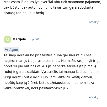
Mes esam iš dalies lygiaverčiai abu tiek matomom pajamom,
tiek būstu, tiek automobiliu. Jo tevas turi gerą advokartą
draugą tad gali būt bėdų.
Atsakyti
Mergele_
M
rgs '20
Agne
Aš šiaip nerėkiu be priežasties būba garsiau kalbu nes
negirdi manęs čia įprasta pas mus. Na mažiukas jį myli ir gali
norėt su juo būt nes vaikus jis paperka žaislais (taip meilę
rodo) ir gerais daiktais. Vyresnėlis tai manau kad su manim
visgi norėtų būt o ne su juo. Jam vaikai trukdytų darbui,
nebūtų kaip jų žiūrėt, beto dažniausiai su motinom lieka
vaikai praktiškai, nors pasitaiko visko juk.
Atsakyti