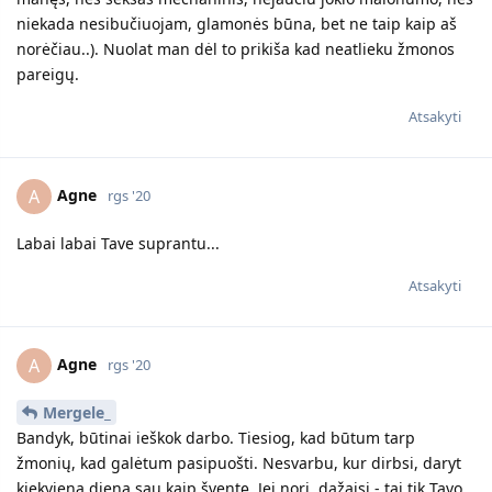
niekada nesibučiuojam, glamonės būna, bet ne taip kaip aš
norėčiau..). Nuolat man dėl to prikiša kad neatlieku žmonos
pareigų.
Atsakyti
Agne
A
rgs '20
Labai labai Tave suprantu...
Atsakyti
Agne
A
rgs '20
Mergele_
Bandyk, būtinai ieškok darbo. Tiesiog, kad būtum tarp
žmonių, kad galėtum pasipuošti. Nesvarbu, kur dirbsi, daryt
kiekvieną dieną sau kaip šventę. Jei nori, dažaisi - tai tik Tavo