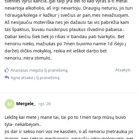
šventės vyrui kančia..gal taip yra dėl to kad vyras 8-ti metai
nevartoja alkoholio, aš irgi nevartoju. Draugių neturiu, jis turi
1drauga/kolega ir kažkur į svečius ar pan.mes nevažiuojam.
Aš nesijaučiu moteriška nes jei dažausi tai vis pabrėžia kam
tas špaklius, buvau nusikirpus plaukus išvadino pabaisa..
Dabar keićiu šiek tiek jo ribas ir bandau pati tvarkytis. Bet
nenoriu nieko, mažiukas po 7men buvimo namie 1d išėjo į
darželį dičkis mokykloj, reikia eit ieškot darbo bet
nenoriu..nėra stimulo..
Atsakyti
Ananasas
mėgsta šį pranešimą.
Agne
atsakė į šį pranešimą.
Mergele_
M
rgs '20
Lėkštę kai metė į mane tai, tai po to 1mėn tarp mūsų buvo
tyla- nekalbėjom..
Jis dar ir sekso nori vos ne kasdien, o aš nenoriu (netraukia jis
manęs, nes seksas mechaninis, nejaučiu jokio malonumo, nes