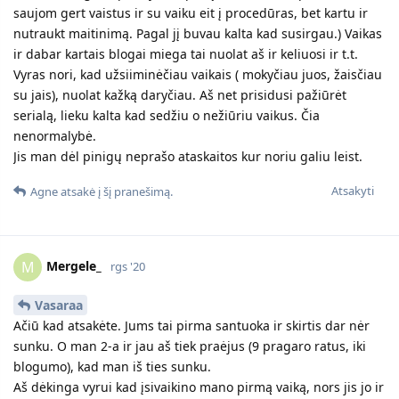
saujom gert vaistus ir su vaiku eit į procedūras, bet kartu ir
nutraukt maitinimą. Pagal jį buvau kalta kad susirgau.) Vaikas
ir dabar kartais blogai miega tai nuolat aš ir keliuosi ir t.t.
Vyras nori, kad užsiiminėčiau vaikais ( mokyčiau juos, žaisčiau
su jais), nuolat kažką daryčiau. Aš net prisidusi pažiūrėt
serialą, lieku kalta kad sedžiu o nežiūriu vaikus. Čia
nenormalybė.
Jis man dėl pinigų neprašo ataskaitos kur noriu galiu leist.
Atsakyti
Agne
atsakė į šį pranešimą.
Mergele_
M
rgs '20
Vasaraa
Ačiū kad atsakėte. Jums tai pirma santuoka ir skirtis dar nėr
sunku. O man 2-a ir jau aš tiek praėjus (9 pragaro ratus, iki
blogumo), kad man iš ties sunku.
Aš dėkinga vyrui kad įsivaikino mano pirmą vaiką, nors jis jo ir