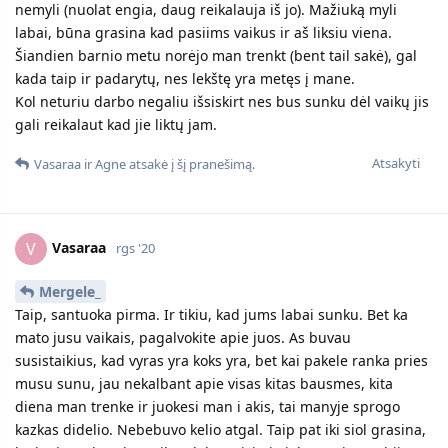
nemyli (nuolat engia, daug reikalauja iš jo). Mažiuką myli
labai, būna grasina kad pasiims vaikus ir aš liksiu viena.
Šiandien barnio metu norėjo man trenkt (bent tail sakė), gal
kada taip ir padarytų, nes lekštę yra metęs į mane.
Kol neturiu darbo negaliu išsiskirt nes bus sunku dėl vaikų jis
gali reikalaut kad jie liktų jam.
Atsakyti
Vasaraa
ir
Agne
atsakė į šį pranešimą.
Vasaraa
V
rgs '20
Mergele_
Taip, santuoka pirma. Ir tikiu, kad jums labai sunku. Bet ka
mato jusu vaikais, pagalvokite apie juos. As buvau
susistaikius, kad vyras yra koks yra, bet kai pakele ranka pries
musu sunu, jau nekalbant apie visas kitas bausmes, kita
diena man trenke ir juokesi man i akis, tai manyje sprogo
kazkas didelio. Nebebuvo kelio atgal. Taip pat iki siol grasina,