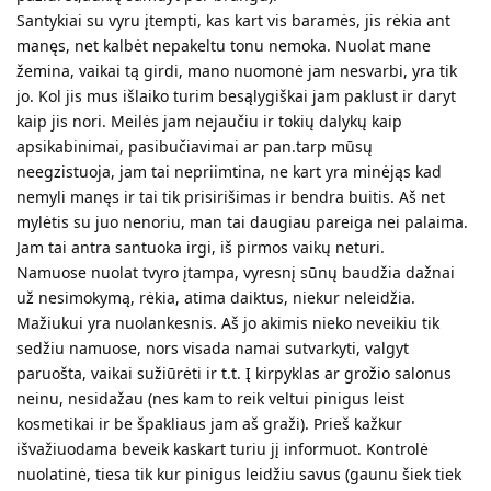
Santykiai su vyru įtempti, kas kart vis baramės, jis rėkia ant
manęs, net kalbėt nepakeltu tonu nemoka. Nuolat mane
žemina, vaikai tą girdi, mano nuomonė jam nesvarbi, yra tik
jo. Kol jis mus išlaiko turim besąlygiškai jam paklust ir daryt
kaip jis nori. Meilės jam nejaučiu ir tokių dalykų kaip
apsikabinimai, pasibučiavimai ar pan.tarp mūsų
neegzistuoja, jam tai nepriimtina, ne kart yra minėjąs kad
nemyli manęs ir tai tik prisirišimas ir bendra buitis. Aš net
mylėtis su juo nenoriu, man tai daugiau pareiga nei palaima.
Jam tai antra santuoka irgi, iš pirmos vaikų neturi.
Namuose nuolat tvyro įtampa, vyresnį sūnų baudžia dažnai
už nesimokymą, rėkia, atima daiktus, niekur neleidžia.
Mažiukui yra nuolankesnis. Aš jo akimis nieko neveikiu tik
sedžiu namuose, nors visada namai sutvarkyti, valgyt
paruošta, vaikai sužiūrėti ir t.t. Į kirpyklas ar grožio salonus
neinu, nesidažau (nes kam to reik veltui pinigus leist
kosmetikai ir be špakliaus jam aš graži). Prieš kažkur
išvažiuodama beveik kaskart turiu jį informuot. Kontrolė
nuolatinė, tiesa tik kur pinigus leidžiu savus (gaunu šiek tiek