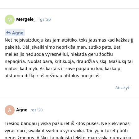
Mergele_
M
rgs '20
Agne
Net neįsivaizduoju kas jam atsitiko, toks jausmas kad kažkas jį
pakeitė. Dėl įsivaikinimo neprikiša man, sutiko pats. Bet
meilės jis neduoda vyresnėliui, niekada geru žodžiu
nepagiria. Nuolat bara, kritikuoja, draudžia viską. Mažiuką tai
matosi kad myli. Aš kartais ir save pagaunu kad kažkaip
atstumiu dičkį ir aš nežinau atitolus nuo jo aš..
Atsakyti
Agne
A
rgs '20
Tiesiog bandau į viską pažiūrėt iš kitos pusės. Ne kiekvienas
vyras nori įsivaikint svetimo vyro vaiką. Tai lyg ir turėtų būti
geras žmogus. Aišku, ta paleista lėkštė, man viską nubraukia.