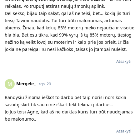
reikalas. Po truputį atsiras naujų žmonių aplink.
Dėl sekso, bijau taip sakyt, gal aš ne teisi, bet... kokią jis turi
teisę Tavimi naudotis. Tai turi būti malonumas, artumas
abiems. Žinau, kad kokių 85% moterų nieko nejaučia ir visokie
bla bla. Bet esu tikra, kad 99% vyrų iš tų 85% moterų, tiesiog
nežino ką veikt lovoj su moterim ir kaip prie jos prieit. Ir čia
jokia ne pareiga! Tu nesi kažkoks įtaisas jo įtampai nuleist.
Atsakyti
Mergele_
M
rgs '20
Bandysiu žinoma ieškot to darbo bet taip norisi nors kokia
savaitę skirt tik sau o ne iškart lėkt tekinai į darbus..
Jo Jus teisi Agne, kad aš ne daiktas kuris turi būt naudojamas
be malonumo..
Atsakyti