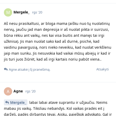
Mergele_
M
rgs '20
Aš nesu prasikaltusi, ar bloga mama (aišku nuo tų nuolatinių
nervų, jaučiu jad man depresija ir aš nuolat pikta ir suirzusi,
būna rėkiu ant vaikų, nes kai visa buitis ant manęs tai irgi
užknisa). Jis man nuolat sako kad aš durnė, psichė, kad
vaidinu pavargusią, nors nieko neveikiu, kad nuolat verkšlenu
jaip man sunku. Jis nesuvokia kad vaikai mūsų abiejų ir kad ir
jis turi juos žiūrėt, kad aš irgi kartais noriu pabūt viena..
Atsakyti
Agne
atsakė į šį pranešimą.
Agne
A
rgs '20
Mergele_
labai labai atave suprantu ir užjaučiu. Neims
mabau jis vaikų. Tiksliau nebandys. Kol vaikas pradės eit į
darželį, padės dirbantys tėvai. Aisku, paieškok advokato. Gal ir