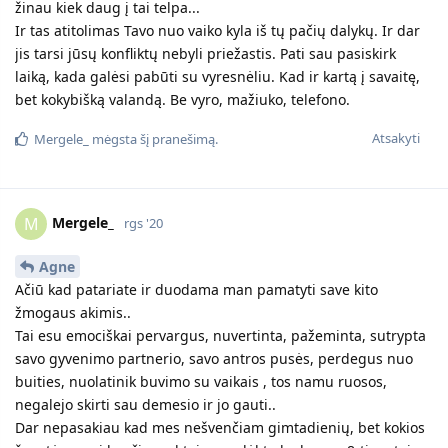
žinau kiek daug į tai telpa...
Ir tas atitolimas Tavo nuo vaiko kyla iš tų pačių dalykų. Ir dar
jis tarsi jūsų konfliktų nebyli priežastis. Pati sau pasiskirk
laiką, kada galėsi pabūti su vyresnėliu. Kad ir kartą į savaitę,
bet kokybišką valandą. Be vyro, mažiuko, telefono.
Atsakyti
Mergele_
mėgsta šį pranešimą.
Mergele_
M
rgs '20
Agne
Ačiū kad patariate ir duodama man pamatyti save kito
žmogaus akimis..
Tai esu emociškai pervargus, nuvertinta, pažeminta, sutrypta
savo gyvenimo partnerio, savo antros pusės, perdegus nuo
buities, nuolatinik buvimo su vaikais , tos namu ruosos,
negalejo skirti sau demesio ir jo gauti..
Dar nepasakiau kad mes nešvenčiam gimtadienių, bet kokios