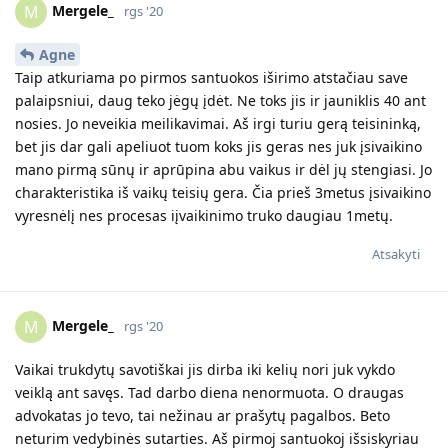
Mergele_
M
rgs '20
Agne
Taip atkuriama po pirmos santuokos iširimo atstačiau save
palaipsniui, daug teko jėgų įdėt. Ne toks jis ir jauniklis 40 ant
nosies. Jo neveikia meilikavimai. Aš irgi turiu gerą teisininką,
bet jis dar gali apeliuot tuom koks jis geras nes juk įsivaikino
mano pirmą sūnų ir aprūpina abu vaikus ir dėl jų stengiasi. Jo
charakteristika iš vaikų teisių gera. Čia prieš 3metus įsivaikino
vyresnėlį nes procesas iįvaikinimo truko daugiau 1metų.
Atsakyti
Mergele_
M
rgs '20
Vaikai trukdytų savotiškai jis dirba iki kelių nori juk vykdo
veiklą ant savęs. Tad darbo diena nenormuota. O draugas
advokatas jo tevo, tai nežinau ar prašytų pagalbos. Beto
neturim vedybinės sutarties. Aš pirmoj santuokoj išsiskyriau