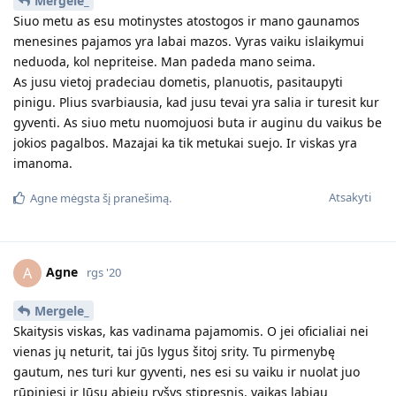
Mergele_
Siuo metu as esu motinystes atostogos ir mano gaunamos
menesines pajamos yra labai mazos. Vyras vaiku islaikymui
neduoda, kol nepriteise. Man padeda mano seima.
As jusu vietoj pradeciau dometis, planuotis, pasitaupyti
pinigu. Plius svarbiausia, kad jusu tevai yra salia ir turesit kur
gyventi. As siuo metu nuomojuosi buta ir auginu du vaikus be
jokios pagalbos. Mazajai ka tik metukai suejo. Ir viskas yra
imanoma.
Atsakyti
Agne
mėgsta šį pranešimą.
Agne
A
rgs '20
Mergele_
Skaitysis viskas, kas vadinama pajamomis. O jei oficialiai nei
vienas jų neturit, tai jūs lygus šitoj srity. Tu pirmenybę
gautum, nes turi kur gyventi, nes esi su vaiku ir nuolat juo
rūpiniesi ir Jūsų abiejų ryšys stipresnis, vaikas labiau