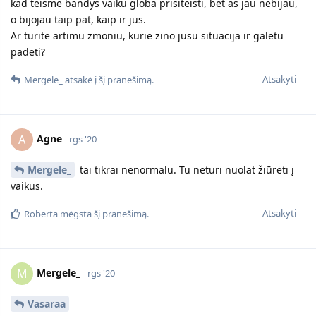
kad teisme bandys vaiku globa prisiteisti, bet as jau nebijau,
o bijojau taip pat, kaip ir jus.
Ar turite artimu zmoniu, kurie zino jusu situacija ir galetu
padeti?
Atsakyti
Mergele_
atsakė į šį pranešimą.
Agne
A
rgs '20
Mergele_
tai tikrai nenormalu. Tu neturi nuolat žiūrėti į
vaikus.
Atsakyti
Roberta
mėgsta šį pranešimą.
Mergele_
M
rgs '20
Vasaraa