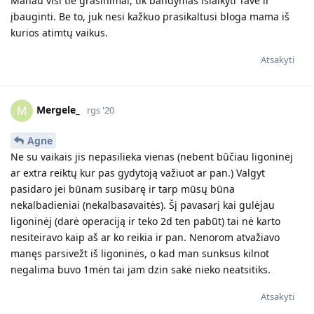
Manau visi tie grasinimai, tik bandymas išlaikyti Tave ir
įbauginti. Be to, juk nesi kažkuo prasikaltusi bloga mama iš
kurios atimtų vaikus.
Atsakyti
Mergele_
M
rgs '20
Agne
Ne su vaikais jis nepasilieka vienas (nebent būčiau ligoninėj
ar extra reiktų kur pas gydytoją važiuot ar pan.) Valgyt
pasidaro jei būnam susibarę ir tarp mūsų būna
nekalbadieniai (nekalbasavaitės). Šį pavasarį kai gulėjau
ligoninėj (darė operaciją ir teko 2d ten pabūt) tai nė karto
nesiteiravo kaip aš ar ko reikia ir pan. Nenorom atvažiavo
manęs parsivežt iš ligoninės, o kad man sunksus kilnot
negalima buvo 1mėn tai jam dzin sakė nieko neatsitiks.
Atsakyti