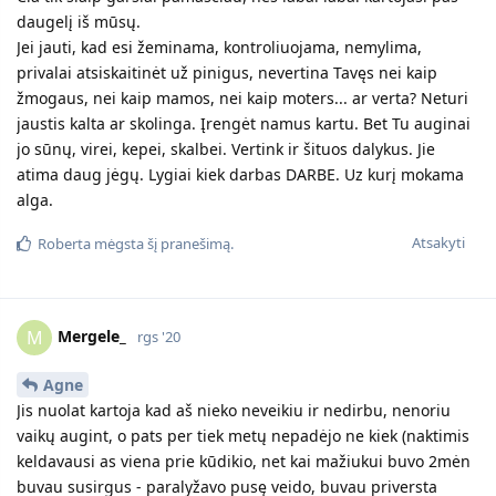
daugelį iš mūsų.
Jei jauti, kad esi žeminama, kontroliuojama, nemylima,
privalai atsiskaitinėt už pinigus, nevertina Tavęs nei kaip
žmogaus, nei kaip mamos, nei kaip moters... ar verta? Neturi
jaustis kalta ar skolinga. Įrengėt namus kartu. Bet Tu auginai
jo sūnų, virei, kepei, skalbei. Vertink ir šituos dalykus. Jie
atima daug jėgų. Lygiai kiek darbas DARBE. Uz kurį mokama
alga.
Atsakyti
Roberta
mėgsta šį pranešimą.
Mergele_
M
rgs '20
Agne
Jis nuolat kartoja kad aš nieko neveikiu ir nedirbu, nenoriu
vaikų augint, o pats per tiek metų nepadėjo ne kiek (naktimis
keldavausi as viena prie kūdikio, net kai mažiukui buvo 2mėn
buvau susirgus - paralyžavo pusę veido, buvau priversta