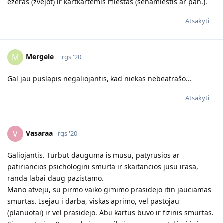
ežeras (žvejot) ir kartkartėmis miestas (senamiestis ar pan.).
Atsakyti
Mergele_
M
rgs '20
Gal jau puslapis negaliojantis, kad niekas nebeatrašo...
Atsakyti
Vasaraa
V
rgs '20
Galiojantis. Turbut dauguma is musu, patyrusios ar
patiriancios psichologini smurta ir skaitancios jusu irasa,
randa labai daug pazistamo.
Mano atveju, su pirmo vaiko gimimo prasidejo itin jauciamas
smurtas. Isejau i darba, viskas aprimo, vel pastojau
(planuotai) ir vel prasidejo. Abu kartus buvo ir fizinis smurtas.