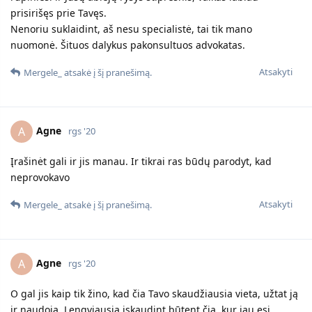
prisirišęs prie Tavęs.
Nenoriu suklaidint, aš nesu specialistė, tai tik mano
nuomonė. Šituos dalykus pakonsultuos advokatas.
Atsakyti
Mergele_
atsakė į šį pranešimą.
Agne
A
rgs '20
Įrašinėt gali ir jis manau. Ir tikrai ras būdų parodyt, kad
neprovokavo
Atsakyti
Mergele_
atsakė į šį pranešimą.
Agne
A
rgs '20
O gal jis kaip tik žino, kad čia Tavo skaudžiausia vieta, užtat ją
ir naudoja. Lengviausia įskaudint būtent čia, kur jau esi