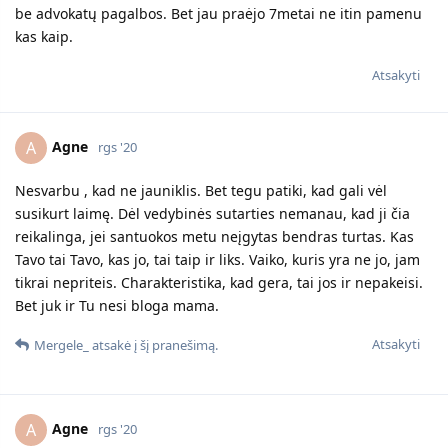
be advokatų pagalbos. Bet jau praėjo 7metai ne itin pamenu
kas kaip.
Atsakyti
Agne
A
rgs '20
Nesvarbu , kad ne jauniklis. Bet tegu patiki, kad gali vėl
susikurt laimę. Dėl vedybinės sutarties nemanau, kad ji čia
reikalinga, jei santuokos metu neįgytas bendras turtas. Kas
Tavo tai Tavo, kas jo, tai taip ir liks. Vaiko, kuris yra ne jo, jam
tikrai nepriteis. Charakteristika, kad gera, tai jos ir nepakeisi.
Bet juk ir Tu nesi bloga mama.
Atsakyti
Mergele_
atsakė į šį pranešimą.
Agne
A
rgs '20