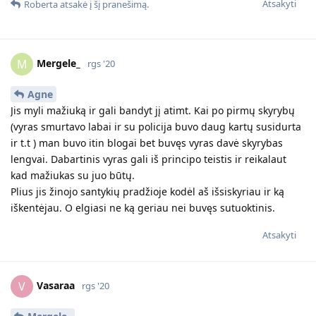
Atsakyti
Roberta
atsakė į šį pranešimą.
Mergele_
M
rgs '20
Agne
Jis myli mažiuką ir gali bandyt jį atimt. Kai po pirmų skyrybų
(vyras smurtavo labai ir su policija buvo daug kartų susidurta
ir t.t ) man buvo itin blogai bet buvęs vyras davė skyrybas
lengvai. Dabartinis vyras gali iš principo teistis ir reikalaut
kad mažiukas su juo būtų.
Plius jis žinojo santykių pradžioje kodėl aš išsiskyriau ir ką
iškentėjau. O elgiasi ne ką geriau nei buvęs sutuoktinis.
Atsakyti
Vasaraa
V
rgs '20