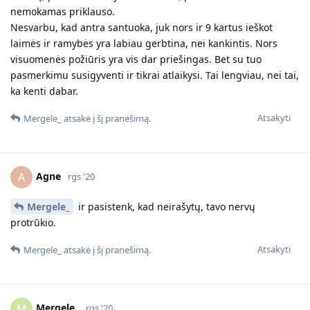
nemokamas priklauso.
Nesvarbu, kad antra santuoka, juk nors ir 9 kartus ieškot
laimės ir ramybės yra labiau gerbtina, nei kankintis. Nors
visuomenės požiūris yra vis dar priešingas. Bet su tuo
pasmerkimu susigyventi ir tikrai atlaikysi. Tai lengviau, nei tai,
ka kenti dabar.
Atsakyti
Mergele_
atsakė į šį pranešimą.
Agne
A
rgs '20
Mergele_
ir pasistenk, kad neirašytų, tavo nervų
protrūkio.
Atsakyti
Mergele_
atsakė į šį pranešimą.
Mergele_
M
rgs '20