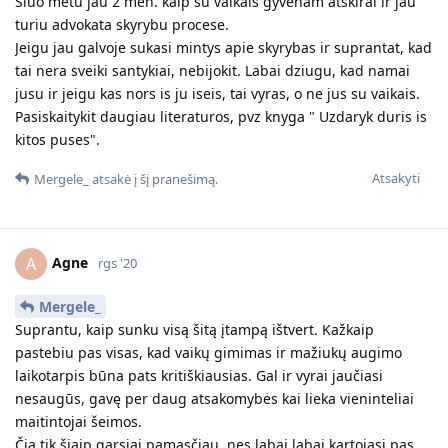
Siuo metu jau 2 men. kaip su vaikais gyvenam atskirai ir jau
turiu advokata skyrybu procese.
Jeigu jau galvoje sukasi mintys apie skyrybas ir suprantat, kad
tai nera sveiki santykiai, nebijokit. Labai dziugu, kad namai
jusu ir jeigu kas nors is ju iseis, tai vyras, o ne jus su vaikais.
Pasiskaitykit daugiau literaturos, pvz knyga " Uzdaryk duris is
kitos puses".
Atsakyti
Mergele_
atsakė į šį pranešimą.
Agne
A
rgs '20
Mergele_
Suprantu, kaip sunku visą šitą įtampą ištvert. Kažkaip
pastebiu pas visas, kad vaikų gimimas ir mažiukų augimo
laikotarpis būna pats kritiškiausias. Gal ir vyrai jaučiasi
nesaugūs, gavę per daug atsakomybės kai lieka vieninteliai
maitintojai šeimos.
Čia tik šiaip garsiai pamasčiau, nes labai labai kartojasi pas