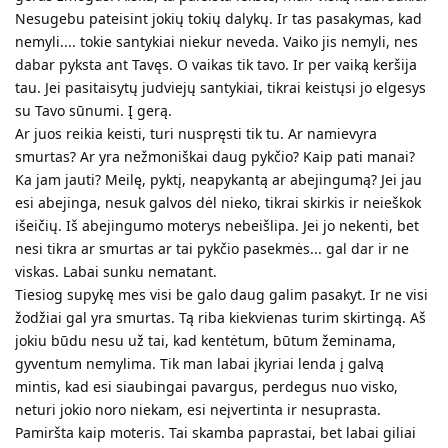
Nesugebu pateisint jokių tokių dalykų. Ir tas pasakymas, kad
nemyli.... tokie santykiai niekur neveda. Vaiko jis nemyli, nes
dabar pyksta ant Tavęs. O vaikas tik tavo. Ir per vaiką keršija
tau. Jei pasitaisytų judviejų santykiai, tikrai keistųsi jo elgesys
su Tavo sūnumi. Į gerą.
Ar juos reikia keisti, turi nuspręsti tik tu. Ar namievyra
smurtas? Ar yra nežmoniškai daug pykčio? Kaip pati manai?
Ka jam jauti? Meilę, pyktį, neapykantą ar abejingumą? Jei jau
esi abejinga, nesuk galvos dėl nieko, tikrai skirkis ir neieškok
išeičių. Iš abejingumo moterys nebeišlipa. Jei jo nekenti, bet
nesi tikra ar smurtas ar tai pykčio pasekmės... gal dar ir ne
viskas. Labai sunku nematant.
Tiesiog supykę mes visi be galo daug galim pasakyt. Ir ne visi
žodžiai gal yra smurtas. Tą riba kiekvienas turim skirtingą. Aš
jokiu būdu nesu už tai, kad kentėtum, būtum žeminama,
gyventum nemylima. Tik man labai įkyriai lenda į galvą
mintis, kad esi siaubingai pavargus, perdegus nuo visko,
neturi jokio noro niekam, esi neįvertinta ir nesuprasta.
Pamiršta kaip moteris. Tai skamba paprastai, bet labai giliai