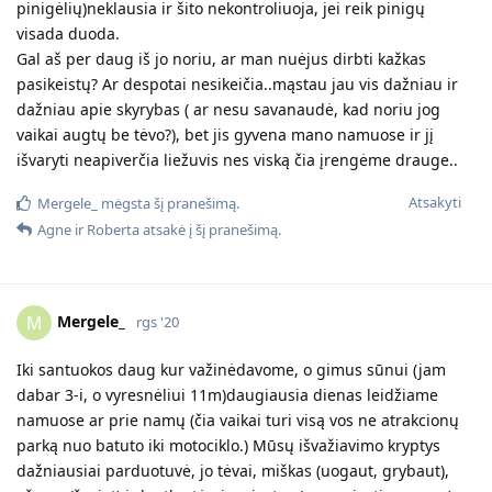
pinigėlių)neklausia ir šito nekontroliuoja, jei reik pinigų
visada duoda.
Gal aš per daug iš jo noriu, ar man nuėjus dirbti kažkas
pasikeistų? Ar despotai nesikeičia..mąstau jau vis dažniau ir
dažniau apie skyrybas ( ar nesu savanaudė, kad noriu jog
vaikai augtų be tėvo?), bet jis gyvena mano namuose ir jį
išvaryti neapiverčia liežuvis nes viską čia įrengėme drauge..
Atsakyti
Mergele_
mėgsta šį pranešimą.
Agne
ir
Roberta
atsakė į šį pranešimą.
Mergele_
M
rgs '20
Iki santuokos daug kur važinėdavome, o gimus sūnui (jam
dabar 3-i, o vyresnėliui 11m)daugiausia dienas leidžiame
namuose ar prie namų (čia vaikai turi visą vos ne atrakcionų
parką nuo batuto iki motociklo.) Mūsų išvažiavimo kryptys
dažniausiai parduotuvė, jo tėvai, miškas (uogaut, grybaut),