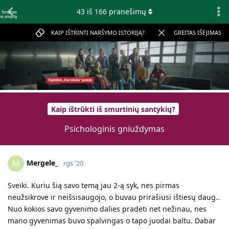
43
iš
166
pranešimų
KAIP IŠTRINTI NARŠYMO ISTORIJĄ?
GREITAS IŠĖJIMAS
Kaip ištrūkti iš smurtinių santykių?
Psichologinis gniuždymas
Mergele_
M
rgs '20
Sveiki. Kuriu šią savo temą jau 2-ą syk, nes pirmas
neužsikrovė ir neišsisaugojo, o buvau prirašiusi ištiesų daug..
Nuo kokios savo gyvenimo dalies pradėti net nežinau, nes
mano gyvenimas buvo spalvingas o tapo juodai baltu. Dabar