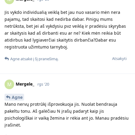
Jis vykdo individualią veiklą bet jau nuo vasario mėn nera
pajamų, tad skaitosi kad nedirba dabar. Pinigų mums
netrūksta, bet jei aš vykdysiu pvz veiklą ir pradėsiu skyrybas
ar skaitysis kad aš dirbanti esu ar ne? Kiek mėn reikia būt
atidirbus kad lygiaverčiai skaitytis dirbančia?Dabar esu
registruota užimtumo tarnyboj.
Atsakyti
Agne
atsakė į šį pranešimą.
Mergele_
M
rgs '20
Agne
Mano nervų protrūkį išprovokuoja jis. Nuolat bendrauja
pakeltu tonu. Aš galėčiau N įrašų padaryt kaip jis
psichologiškai ir vaiką žemina ir rėkia ant jo. Manau pradėsiu
įrašinėt.