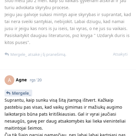
vaikų augint, o pats per tiek metų nepadėjo ne kiek (naktimis
keldavausi as viena prie kūdikio, net kai mažiukui buvo 2mėn
buvau susirgus - paralyžavo pusę veido, buvau priversta
saujom gert vaistus ir su vaiku eit į procedūras, bet kartu ir
nutraukt maitinimą. Pagal jį buvau kalta kad susirgau.) Vaikas
ir dabar kartais blogai miega tai nuolat aš ir keliuosi ir t.t.
Vyras nori, kad užsiiminėčiau vaikais ( mokyčiau juos, žaisčiau
su jais), nuolat kažką daryčiau. Aš net prisidusi pažiūrėt
serialą, lieku kalta kad sedžiu o nežiūriu vaikus. Čia
nenormalybė.
Jis man dėl pinigų neprašo ataskaitos kur noriu galiu leist.
Atsakyti
Agne
atsakė į šį pranešimą.
Mergele_
M
rgs '20
Vasaraa
Ačiū kad atsakėte. Jums tai pirma santuoka ir skirtis dar nėr