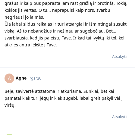
veiklą ant savęs. Tad darbo diena nenormuota. O draugas
advokatas jo tevo, tai nežinau ar prašytų pagalbos. Beto
neturim vedybinės sutarties. Aš pirmoj santuokoj išsiskyriau
be advokatų pagalbos. Bet jau praėjo 7metai ne itin pamenu
kas kaip.
Atsakyti
Agne
A
rgs '20
Nesvarbu , kad ne jauniklis. Bet tegu patiki, kad gali vėl
susikurt laimę. Dėl vedybinės sutarties nemanau, kad ji čia
reikalinga, jei santuokos metu neįgytas bendras turtas. Kas
Tavo tai Tavo, kas jo, tai taip ir liks. Vaiko, kuris yra ne jo, jam
tikrai nepriteis. Charakteristika, kad gera, tai jos ir nepakeisi.
Bet juk ir Tu nesi bloga mama.
Atsakyti
Mergele_
atsakė į šį pranešimą.