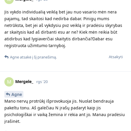
Vasaraa
V
rgs '20
Mergele_
Siuo metu as esu motinystes atostogos ir mano gaunamos
menesines pajamos yra labai mazos. Vyras vaiku islaikymui
neduoda, kol nepriteise. Man padeda mano seima.
As jusu vietoj pradeciau dometis, planuotis, pasitaupyti
pinigu. Plius svarbiausia, kad jusu tevai yra salia ir turesit kur
gyventi. As siuo metu nuomojuosi buta ir auginu du vaikus be
jokios pagalbos. Mazajai ka tik metukai suejo. Ir viskas yra
imanoma.
Atsakyti
Agne
mėgsta šį pranešimą.
Agne
A
rgs '20
Mergele_
Skaitysis viskas, kas vadinama pajamomis. O jei oficialiai nei