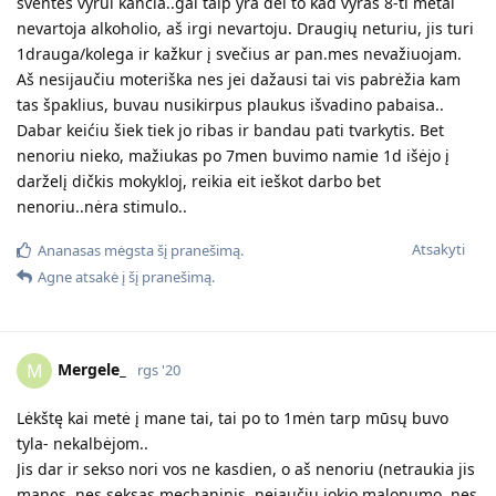
Bandyk, būtinai ieškok darbo. Tiesiog, kad būtum tarp
žmonių, kad galėtum pasipuošti. Nesvarbu, kur dirbsi, daryt
kiekvieną dieną sau kaip šventę. Jei nori, dažaisi - tai tik Tavo
reikalas. Po truputį atsiras naujų žmonių aplink.
Dėl sekso, bijau taip sakyt, gal aš ne teisi, bet... kokią jis turi
teisę Tavimi naudotis. Tai turi būti malonumas, artumas
abiems. Žinau, kad kokių 85% moterų nieko nejaučia ir visokie
bla bla. Bet esu tikra, kad 99% vyrų iš tų 85% moterų, tiesiog
nežino ką veikt lovoj su moterim ir kaip prie jos prieit. Ir čia
jokia ne pareiga! Tu nesi kažkoks įtaisas jo įtampai nuleist.
Atsakyti
Mergele_
M
rgs '20
Bandysiu žinoma ieškot to darbo bet taip norisi nors kokia
savaitę skirt tik sau o ne iškart lėkt tekinai į darbus..
Jo Jus teisi Agne, kad aš ne daiktas kuris turi būt naudojamas
be malonumo..