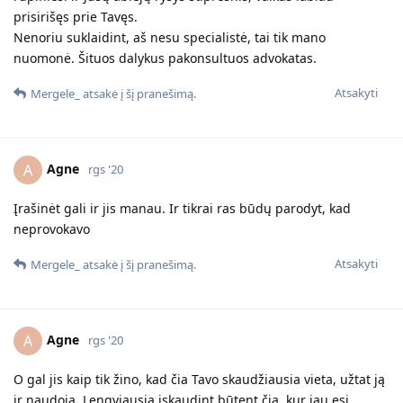
Agne
Taip tai mano skaudžiausia vieta būti žeminamai ir jis
provokuoja tuom.
Mes esam iš dalies lygiaverčiai abu tiek matomom pajamom,
tiek būstu, tiek automobiliu. Jo tevas turi gerą advokartą
draugą tad gali būt bėdų.
Atsakyti
Mergele_
M
rgs '20
Agne
Aš šiaip nerėkiu be priežasties būba garsiau kalbu nes
negirdi manęs čia įprasta pas mus. Na mažiukas jį myli ir gali
norėt su juo būt nes vaikus jis paperka žaislais (taip meilę
rodo) ir gerais daiktais. Vyresnėlis tai manau kad su manim
visgi norėtų būt o ne su juo. Jam vaikai trukdytų darbui,
nebūtų kaip jų žiūrėt, beto dažniausiai su motinom lieka
vaikai praktiškai, nors pasitaiko visko juk.