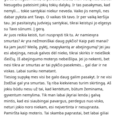
negalejo skirti sau demesio ir jo gauti..
Dar nepasakiau kad mes nešvenčiam gimtadienių, bet kokios
šventės vyrui kančia..gal taip yra dėl to kad vyras 8-ti metai
nevartoja alkoholio, aš irgi nevartoju. Draugių neturiu, jis turi
1drauga/kolega ir kažkur į svečius ar pan.mes nevažiuojam.
Aš nesijaučiu moteriška nes jei dažausi tai vis pabrėžia kam
tas špaklius, buvau nusikirpus plaukus išvadino pabaisa..
Dabar keićiu šiek tiek jo ribas ir bandau pati tvarkytis. Bet
nenoriu nieko, mažiukas po 7men buvimo namie 1d išėjo į
darželį dičkis mokykloj, reikia eit ieškot darbo bet
nenoriu..nėra stimulo..
Atsakyti
Ananasas
mėgsta šį pranešimą.
Agne
atsakė į šį pranešimą.
Mergele_
M
rgs '20
Lėkštę kai metė į mane tai, tai po to 1mėn tarp mūsų buvo