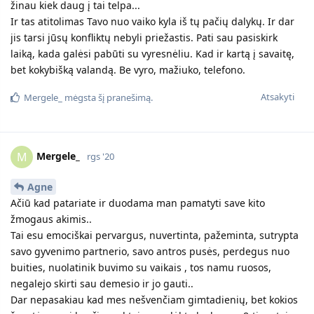
tyla- nekalbėjom..
Jis dar ir sekso nori vos ne kasdien, o aš nenoriu (netraukia jis
manęs, nes seksas mechaninis, nejaučiu jokio malonumo, nes
niekada nesibučiuojam, glamonės būna, bet ne taip kaip aš
norėčiau..). Nuolat man dėl to prikiša kad neatlieku žmonos
pareigų.
Atsakyti
Agne
A
rgs '20
Labai labai Tave suprantu...
Atsakyti
Agne
A
rgs '20
Mergele_