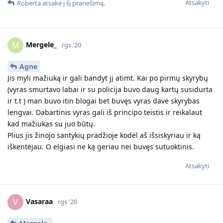
vienas jų neturit, tai jūs lygus šitoj srity. Tu pirmenybę
gautum, nes turi kur gyventi, nes esi su vaiku ir nuolat juo
rūpiniesi ir Jūsų abiejų ryšys stipresnis, vaikas labiau
prisirišęs prie Tavęs.
Nenoriu suklaidint, aš nesu specialistė, tai tik mano
nuomonė. Šituos dalykus pakonsultuos advokatas.
Atsakyti
Mergele_
atsakė į šį pranešimą.
Agne
A
rgs '20
Įrašinėt gali ir jis manau. Ir tikrai ras būdų parodyt, kad
neprovokavo
Atsakyti
Mergele_
atsakė į šį pranešimą.
Agne
A
rgs '20