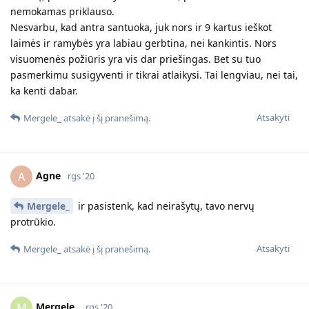
psichologiškai ir vaiką žemina ir rėkia ant jo. Manau pradėsiu
įrašinėt.
Atsakyti
Roberta
atsakė į šį pranešimą.
Mergele_
M
rgs '20
Agne
Jis myli mažiuką ir gali bandyt jį atimt. Kai po pirmų skyrybų
(vyras smurtavo labai ir su policija buvo daug kartų susidurta
ir t.t ) man buvo itin blogai bet buvęs vyras davė skyrybas
lengvai. Dabartinis vyras gali iš principo teistis ir reikalaut
kad mažiukas su juo būtų.
Plius jis žinojo santykių pradžioje kodėl aš išsiskyriau ir ką
iškentėjau. O elgiasi ne ką geriau nei buvęs sutuoktinis.
Atsakyti