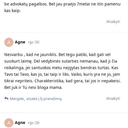
Agne
Santuokos metu aš ir jis iš savų tėvų dovanojimo sutartimis
gavome po namo dalį ir tiek tai į čia nepretenduojam. O
automobiliai yra 2 jo ir mano.
Atsakyti
Agne
A
rgs '20
Mergele_
Tai realiai tik dėl vaikų. Ir Jūsų padėtis yra lygi. Kadangi nesi
kažkokia negera mama, manau teismas paliks juos Tau.
Atsakyti
Agne
A
rgs '20
O kaip jis taip pasikeite? Norėjo įsivaikinti, o dabar iki tiek