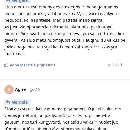
O gal jis kaip tik žino, kad čia Tavo skaudžiausia vieta, užtat ją
ir naudoja. Lengviausia įskaudint būtent čia, kur jau esi
įskaudinta. Ir gąsdinti tuo, ką labiausiai myli...
Atsakyti
Mergele_
atsakė į šį pranešimą.
Mergele_
M
rgs '20
Agne
Jis irgi turi kur gyvent. Turi irgi pusę namo (neįrengto) kaip ir
aš (mano namo dalyje gyvenam).
Atsakyti
Mergele_
M
rgs '20