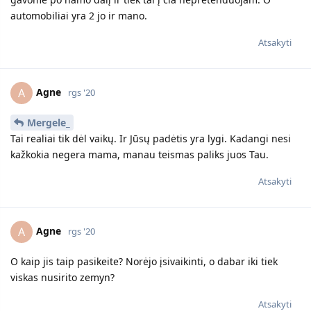
Tiesiog bandau į viską pažiūrėt iš kitos pusės. Ne kiekvienas
vyras nori įsivaikint svetimo vyro vaiką. Tai lyg ir turėtų būti
geras žmogus. Aišku, ta paleista lėkštė, man viską nubraukia.
Nesugebu pateisint jokių tokių dalykų. Ir tas pasakymas, kad
nemyli.... tokie santykiai niekur neveda. Vaiko jis nemyli, nes
dabar pyksta ant Tavęs. O vaikas tik tavo. Ir per vaiką keršija
tau. Jei pasitaisytų judviejų santykiai, tikrai keistųsi jo elgesys
su Tavo sūnumi. Į gerą.
Ar juos reikia keisti, turi nuspręsti tik tu. Ar namievyra
smurtas? Ar yra nežmoniškai daug pykčio? Kaip pati manai?
Ka jam jauti? Meilę, pyktį, neapykantą ar abejingumą? Jei jau
esi abejinga, nesuk galvos dėl nieko, tikrai skirkis ir neieškok
išeičių. Iš abejingumo moterys nebeišlipa. Jei jo nekenti, bet
nesi tikra ar smurtas ar tai pykčio pasekmės... gal dar ir ne
viskas. Labai sunku nematant.
Tiesiog supykę mes visi be galo daug galim pasakyt. Ir ne visi
žodžiai gal yra smurtas. Tą riba kiekvienas turim skirtingą. Aš
jokiu būdu nesu už tai, kad kentėtum, būtum žeminama,
gyventum nemylima. Tik man labai įkyriai lenda į galvą