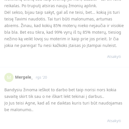
po truputį (o gal ir greit) keisiu savo ir vaikų gerovės linkme.
Skyrybom reik prisiruošt kad viskas būtų kaip galima be
didesnių pasekmių. Palaikymą turiu iš tėvų pusės, iš brolio.
Atsakyti
Agne
A
rgs '20
Mergele_
Tiesiog buvo laikas, kai daug kentėjau, bet palaikiau vyrą,
stengiaus stengiaus. Po vieno jo įsiūčio pajutau, kad kažkas
nutrūko. Tada prasidėjo toks naujas etapas, nebepajėgiau nei
mylėt, nei kalbėt, nei pykt, nei prašyt, nei nekęst. Kasdien
egzistavau. Tiesiog. Vėliau smurtas. Toks žiaurus, po kurio
praleidau du mėnesius ligoninėj, operacija, dar daug
sveikimo namie, prarastas darbas, dugnas finansine prasme,
skolos, vaikų sužalota psichika, paskola, baimė.
Daug daug viską analizavau, ėjau į mokymus, ieškojau savo