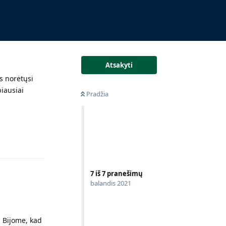
Atsakyti
s norėtųsi
biausiai
Pradžia
Atsakyti
7
iš
7
pranešimų
balandis 2021
. Bijome, kad