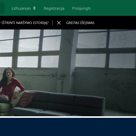
Lithuanian
Registracija
Prisijungti
P IŠTRINTI NARŠYMO ISTORIJĄ?
GREITAS IŠĖJIMAS