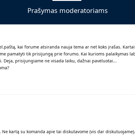
Prašymas moderatoriams
el.paštą, kai forume atsiranda nauja tema ar net koks įrašas. Kartai
lime pamatyti tik prisijungę prie forumo. Kai kurioms palaikymas la
i. Deja, prisijungiame ne visada laiku, dažnai pavėluotai...
noma?
. Ne kartą su komanda apie tai diskutavome (vis dar diskutuojame)