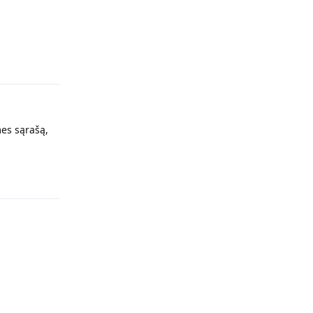
Atsakyti
es sąrašą,
Atsakyti