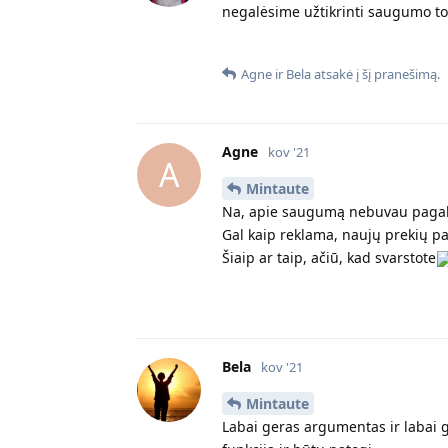
negalėsime užtikrinti saugumo tom
Agne
ir
Bela
atsakė į šį pranešimą.
Agne
kov '21
A
Mintaute
Na, apie saugumą nebuvau pagal
Gal kaip reklama, naujų prekių pas
Šiaip ar taip, ačiū, kad svarstote
Bela
kov '21
Mintaute
Labai geras argumentas ir labai ge