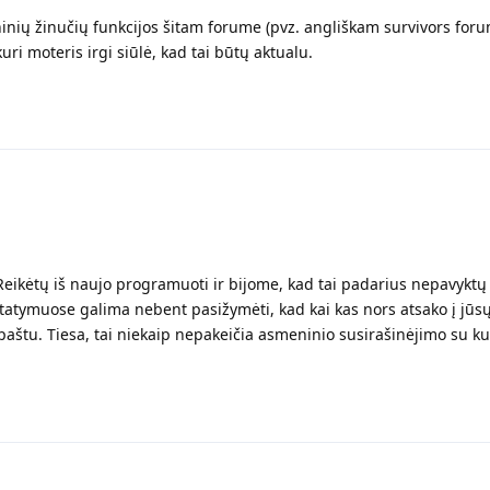
inių žinučių funkcijos šitam forume (pvz. angliškam survivors foru
uri moteris irgi siūlė, kad tai būtų aktualu.
eikėtų iš naujo programuoti ir bijome, kad tai padarius nepavyktų 
atymuose galima nebent pasižymėti, kad kai kas nors atsako į jūs
paštu. Tiesa, tai niekaip nepakeičia asmeninio susirašinėjimo su k