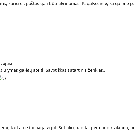
s, kurių el. paštas gali būti tikrinamas. Pagalvosime, ką galime pa
vojusi.
iūlymas galėtų ateiti. Savotiškas sutartinis ženklas....
rai, kad apie tai pagalvojot. Sutinku, kad tai per daug rizikinga, n