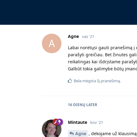
Agne
vas '21
A
Labai norėtųsi gauti pranešimą į 
parašyti greičiau. Bet žinutes ga
reikalingas kai išdrįstame parašyt
Galbūt tokia galimybė būtų įma
Bela
mėgsta šį pranešimą.
16 DIENŲ
LATER
Mintaute
kov '21
Agne
, dėkojame už klausimą