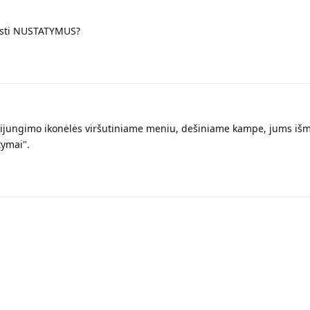
rasti NUSTATYMUS?
sijungimo ikonėlės viršutiniame meniu, dešiniame kampe, jums išm
tymai".