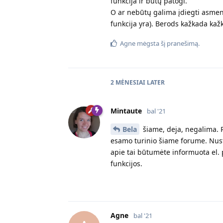
funkcija ir būtų patogi.
O ar nebūtų galima įdiegti asmen
funkcija yra). Berods kažkada kažk
Agne
mėgsta šį pranešimą.
2 MĖNESIAI
LATER
Mintaute
bal '21
Bela
šiame, deja, negalima. R
esamo turinio šiame forume. Nust
apie tai būtumėte informuota el. 
funkcijos.
Agne
bal '21