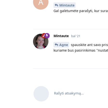
A
Mintaute
Gal galėtumėte parašyti, kur su
Mintaute
bal '21
Agne
spauskite ant savo pri
kuriame bus pasirinkimas "nusta
Rašyti atsakymą...