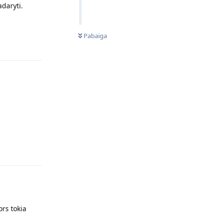
daryti.
NEPERSKAITYTI
Atsakyti
Pabaiga
Atsakyti
ors tokia