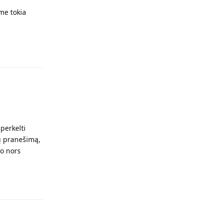
me tokia
Atsakyti
perkelti
ų pranešimą,
uo nors
Atsakyti