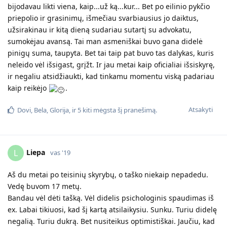
bijodavau likti viena, kaip...už ką...kur... Bet po eilinio pykčio
priepolio ir grasinimų, išmečiau svarbiausius jo daiktus,
užsirakinau ir kitą dieną sudariau sutartį su advokatu,
sumokėjau avansą. Tai man asmeniškai buvo gana didelė
pinigų suma, taupyta. Bet tai taip pat buvo tas dalykas, kuris
neleido vėl išsigast, grįžt. Ir jau metai kaip oficialiai išsiskyrę,
ir negaliu atsidžiaukti, kad tinkamu momentu viską padariau
kaip reikėjo
.
Atsakyti
Dovi
,
Bela
,
Glorija
, ir
5
kiti
mėgsta šį pranešimą.
Liepa
L
vas '19
Aš du metai po teisinių skyrybų, o taško niekaip nepadedu.
Vedę buvom 17 metų.
Bandau vėl dėti tašką. Vėl didelis psichologinis spaudimas iš
ex. Labai tikiuosi, kad šį kartą atsilaikysiu. Sunku. Turiu didelę
negalią. Turiu dukrą. Bet nusiteikus optimistiškai. Jaučiu, kad