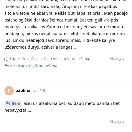
moterys turi imtis kardinalių žingsnių ir kol kas pagalbos
šitoje vietoje nelabai yra. Reikia būti labai stipriai. Man padėjo
psichologiškai darnios šeimos namai. Bet ten gali kreiptis
moterys su vaikais iš Kauno r. Linkiu mylėti save ir nė minutei
neabejoti, niekas negali su jumis elgtis netinkamai ir niekinti
jus. Linkiu neabejoti savo sprendimais, ir tikėkite kai yra
uždaromos durys, atsiveria langas...
Atsakyti
Ugne
,
Dovi
,
Bela
, ir
6
kiti
mėgsta šį pranešimą.
ViKari
atsakė į šį pranešimą.
paulina
P
vas '19
Bela
aciu uz atsakyma bet jau daug metu bandau bet
nepavyksta....
Atsakyti