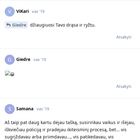
ViKari
V
vas '19
Giedre
džiaugiuosi Tavo drąsa ir ryžtu.
Atsakyti
Giedre
G
vas '19
Atsakyti
Samana
S
vas '19
Aš taip pat daug kartu dėjau tašką, susirinkau vaikus ir išėjau,
iškviečiau policiją ir pradėjau ikiteisminį procesą, bet... vis
sugrįždavau arba priimdavau..., vis patikėdavau, vis