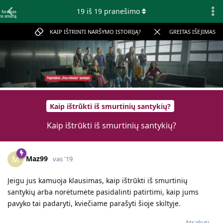
19
iš
19
pranešimo
KAIP IŠTRINTI NARŠYMO ISTORIJĄ?
GREITAS IŠĖJIMAS
Kaip ištrūkti iš smurtinių santykių?
Kaip ištrūkti iš smurtinių santykių?
Maz99
M
vas '19
Jeigu jus kamuoja klausimas, kaip ištrūkti iš smurtinių
santykių arba norėtumėte pasidalinti patirtimi, kaip jums
pavyko tai padaryti, kviečiame parašyti šioje skiltyje.
Atsakyti