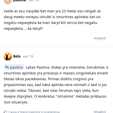
P
sveiki as esu naujoke bet man yra 23 metai esu neigali as
daug meetu norejau istrukti is smurtines aplinkos bet vis
negaliu nepavyksta ka man daryt kiti vercia bet negaliu
nepavyksta.... ka daryt?
Atsakyti
Bela
vas '19
paulina
Labas Paulina. Viskas yra imanoma. Istrukimas is
smurtines aplinkos yra procesas ir mazais zingsneliais einant
tikslas tikrai pasiekiamas. Pirmas didelis zingsnis yra
pripazinimas sau, kad tokia aplinka nera normali ir kad is jos
istrukti reikia. Tikiuosi, kad sitas forumas taps vieta, kuri
ikvepia stiprybes. O konkretus "istrukimo" metodai priklauso
nuo situacijos.
Atsakyti
Liepa
ir
Rami
mėgsta šį pranešimą.