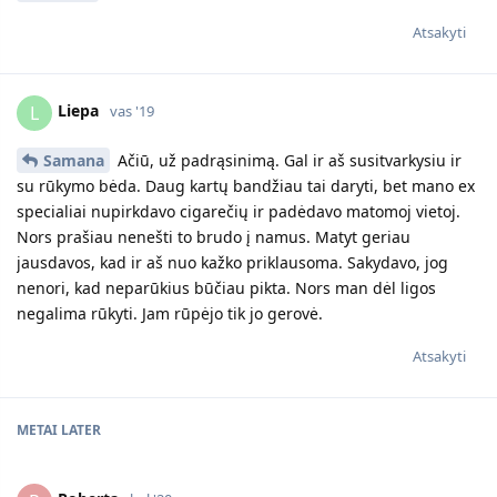
Atsakyti
Liepa
L
vas '19
Samana
Ačiū, už padrąsinimą. Gal ir aš susitvarkysiu ir
su rūkymo bėda. Daug kartų bandžiau tai daryti, bet mano ex
specialiai nupirkdavo cigarečių ir padėdavo matomoj vietoj.
Nors prašiau nenešti to brudo į namus. Matyt geriau
jausdavos, kad ir aš nuo kažko priklausoma. Sakydavo, jog
nenori, kad neparūkius būčiau pikta. Nors man dėl ligos
negalima rūkyti. Jam rūpėjo tik jo gerovė.
Atsakyti
METAI
LATER