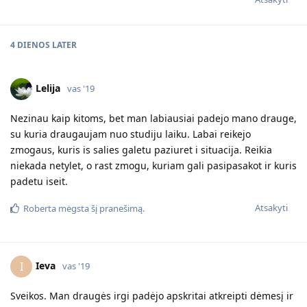
4 DIENOS
LATER
Lelija
vas '19
Nezinau kaip kitoms, bet man labiausiai padejo mano drauge,
su kuria draugaujam nuo studiju laiku. Labai reikejo
zmogaus, kuris is salies galetu paziuret i situacija. Reikia
niekada netylet, o rast zmogu, kuriam gali pasipasakot ir kuris
padetu iseit.
Atsakyti
Roberta
mėgsta šį pranešimą.
Ieva
I
vas '19
Sveikos. Man draugės irgi padėjo apskritai atkreipti dėmesį ir