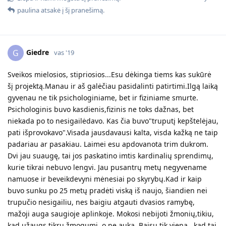
paulina
atsakė į šį pranešimą.
Giedre
G
vas '19
Sveikos mielosios, stipriosios...Esu dėkinga tiems kas sukūrė
šį projektą.Manau ir aš galėčiau pasidalinti patirtimi.Ilgą laiką
gyvenau ne tik psichologiniame, bet ir fiziniame smurte.
Psichologinis buvo kasdienis,fizinis ne toks dažnas, bet
niekada po to nesigailėdavo. Kas čia buvo"truputį kepštelėjau,
pati išprovokavo".Visada jausdavausi kalta, visda kažką ne taip
padariau ar pasakiau. Laimei esu apdovanota trim dukrom.
Dvi jau suaugę, tai jos paskatino imtis kardinalių sprendimų,
kurie tikrai nebuvo lengvi. Jau pusantrų metų negyvename
namuose ir beveikdevyni mėnesiai po skyrybų.Kad ir kaip
buvo sunku po 25 metų pradėti viską iš naujo, šiandien nei
trupučio nesigailiu, nes baigiu atgauti dvasios ramybę,
mažoji auga saugioje aplinkoje. Mokosi nebijoti žmonių,tikiu,
kad užaugs tikru žmogumi, o ne auka. Baisu tik viena , kad tai