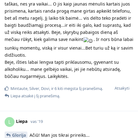
taškas, nes yra vaikai... O jis kaip jaunas mėnulis kartais juos
prisimena, kartais randa progą mane girtas apkeikt telefonu,
bet aš metu ragelį. Jį laiko tik baimė... vis dėlto teko pradėti ir
baigti baudžiamąjį procesą...ir eiti iki galo, kad suprastų, kad
už viską reiks atsakyti. Beje, skyrybų pabaigos dieną aš
mečiau rūkyt, kiek galima save naikint
. Ir nors būna labai
sunkių momentų, viską ir visur vienai...Bet turiu už ką ir savim
didžiuotis.
Beje, išties labai lengva tapti priklausomu, gyvenant su
alkoholiku... mane gelbėjo vaikai, jei jie nebūtų atsiradę,
būčiau nugarmėjus. Laikykitės.
Atsakyti
Mintaute
,
Silver
,
Dovi
, ir
6
kiti
mėgsta šį pranešimą.
Liepa
atsakė į šį pranešimą.
Liepa
L
vas '19
Glorija
Ačiū! Man jos tikrai prireiks...