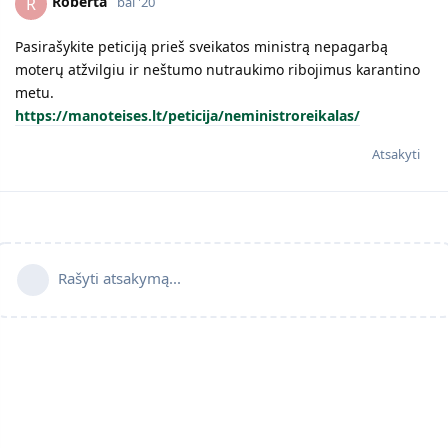
Roberta
R
bal '20
Pasirašykite peticiją prieš sveikatos ministrą nepagarbą
moterų atžvilgiu ir neštumo nutraukimo ribojimus karantino
metu.
https://manoteises.lt/peticija/neministroreikalas/
Atsakyti
Rašyti atsakymą...