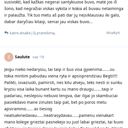
susivokti, kad kažkas negerai santykiuose buvo, matė jos iš
šono, kad negražiai viskas vyksta ir kokia aš buvau nelaiminga
ir palaužta. Tik tuo metu aš pati dar jų neįsiklausiau iki galo,
dabar daryčiau kitaip, seniai jau viskas buvo...
Atsakyti
katre
atsakė į šį pranešimą.
Saulute
S
vas '19
Jeigu nieko nedarysiu, tai taip ir bus visa gyvenima.......su
tokia mintim pabudau viena ryta ir apsisprendziau Begti!!!!
Palikti, isvaziuoti, pamirsti, nes kitu atveju, teks nesti si sunku
kryziu visa laika bunant kartu su mano draugu.......taip ir
padariau, neslepsiu nebuvo lengva, dar ilgai jo skambuciai
pasiekdavo mane zinutes taip pat, bet po poros metu
apsiramino...... as tiesiog
neatsakinedavau......neatrasydavau......pamenu vienakart
mano kolege grieztai pasnekejo su juo! labai grieztai, tai buvo