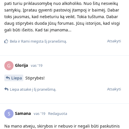
pati turiu priklausomybę nuo alkoholiko. Nuo šitų nesveikų
santykių. Įpratau gyventi pastovioj įtampoj ir baimėj. Dabar
toks jausmas, kad nebeturiu ką veikt. Tokia tuštuma. Dabar
daug stiprybės duoda Jūsų forumas. Jūsų istorijos, kad visgi
gali būti išeitis. Kad tai įmanoma...
Atsakyti
Bela
ir
Rami
mėgsta šį pranešimą.
Glorija
G
vas '19
Liepa
Stiprybės!
Atsakyti
Liepa
atsakė į šį pranešimą.
Samana
S
vas '19
Redaguota
Na mano atveju, skirybos ir nebuvo ir negali būti paskutinis