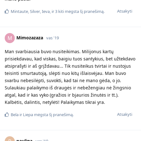
Atsakyti
Mintaute
,
Silver
,
Ieva
, ir
3
kiti
mėgsta šį pranešimą.
Mimozazaza
M
vas '19
Man svarbiausia buvo nusiteikimas. Milijonus kartų
prisiekdavau, kad viskas, baigiu tuos santykius, bet užtekdavo
atsiprašyti ir aš grįždavau... Tik nusiteikus tvirtai ir nustojus
teisinti smurtautoją, slėpti nuo kitų išlaisvėjau. Man buvo
svarbu nebesilėpti, suvokti, kad tai ne mano gėda, o jo.
Sulaukiau palaikymo iš draugės ir nebežengiau nė žingsnio
atgal, kad ir kas vyko (gražios ir bjaurios žinutės ir tt.).
Kalbėtis, dalintis, netylėti! Palaikymas tikrai yra.
Atsakyti
Bela
ir
Liepa
mėgsta šį pranešimą.
paulina
vas '19