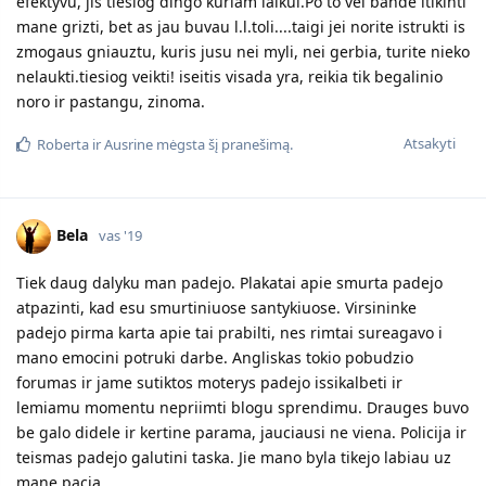
efektyvu, jis tiesiog dingo kuriam laikui.Po to vel bande itikinti
mane grizti, bet as jau buvau l.l.toli....taigi jei norite istrukti is
zmogaus gniauztu, kuris jusu nei myli, nei gerbia, turite nieko
nelaukti.tiesiog veikti! iseitis visada yra, reikia tik begalinio
noro ir pastangu, zinoma.
Atsakyti
Roberta
ir
Ausrine
mėgsta šį pranešimą.
Bela
vas '19
Tiek daug dalyku man padejo. Plakatai apie smurta padejo
atpazinti, kad esu smurtiniuose santykiuose. Virsininke
padejo pirma karta apie tai prabilti, nes rimtai sureagavo i
mano emocini potruki darbe. Angliskas tokio pobudzio
forumas ir jame sutiktos moterys padejo issikalbeti ir
lemiamu momentu nepriimti blogu sprendimu. Drauges buvo
be galo didele ir kertine parama, jauciausi ne viena. Policija ir
teismas padejo galutini taska. Jie mano byla tikejo labiau uz
mane pacia.