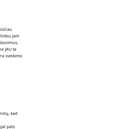
.būčiau
 linkiu jam
klausimus,
nė JAU ta
 yra sveikimo
Atsakyti
eistų, kad
 gal pats