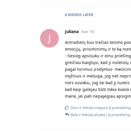
6 DIENOS
LATER
Juliana
kov '19
J
Antradienį bus trečias teismo posė
emocijų, prisiminimų ir to ką norėč
- tiesiog apsisuku ir einu priešing
greičiau baigtųsi, kad ji nuteist
pagal turimus įrodymus- mesicinos
myžnius ir meluoja, jog net neprisi
nors suvokiu, jog tai kad jį nute
kad kaip galėjau būti tokia kvaila
mane, jei pati nepajegiau apsigint
Dovi
ir
Nikola
mėgsta šį pranešimą
Bela
ir
Nikola
atsakė į šį pranešimą.