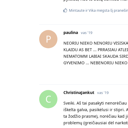
Mintaute
ir
Vika
mėgsta šį praneši
paulina
vas '19
P
NEORIU NIEKO NENORIU VISISKAI
KLAIDU AS BET ... PRRASIAU ATL
NEMATOMM LABIAI SKAUDA SIRDI 
GYVENIMO ... NEBENORIU NIEKO 
ChristinaJankut
vas '19
C
Sveiki. Aš tai pasakyti nenorėčiau
iškelta galva, pasikėlusi ir stipri
ta žodžio prasme), norėčiau kad ji
problemų (greičiausiai dėl narkoti