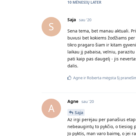
10 MĖNESIŲ
LATER
Saja
sau '20
S
Sena tema, bet manau aktuali. Prie
buvusi bet kokiems žodžiams per s
tikro pragaro šiam ir kitam gyven
laikau jį pabaisa, velniu, parazitu
pati kaip pas daugelį - jis neverta
dalis.
Agne
ir
Roberta
mėgsta šį praneši
Agne
sau '20
A
Saja
Az irgi perėjau per panašius etap
nebeaugintų to pykčio, o tiesiog p
Jo pyktis, man varo baimę, o jei r