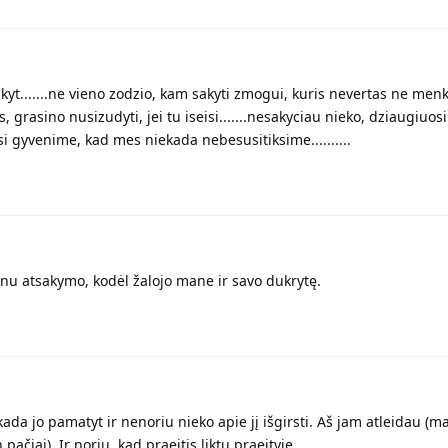
kyt.......ne vieno zodzio, kam sakyti zmogui, kuris nevertas ne menk
 grasino nusizudyti, jei tu iseisi.......nesakyciau nieko, dziaugiuos
osi gyvenime, kad mes niekada nebesusitiksime..........
aunu atsakymo, kodėl žalojo mane ir savo dukrytę.
kada jo pamatyt ir nenoriu nieko apie jį išgirsti. Aš jam atleidau (m
čiai). Ir noriu, kad praeitis liktų praeityje.