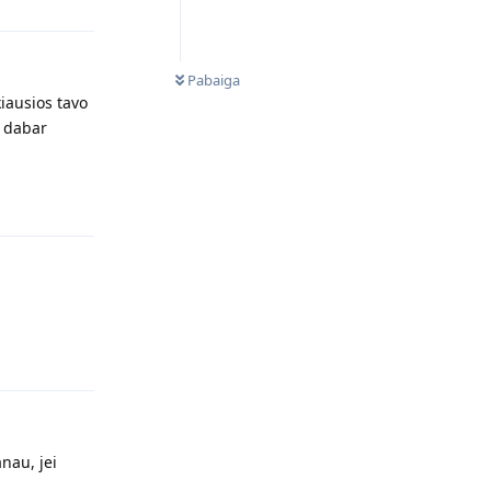
NEPERSKAITYTI
Pabaiga
iausios tavo
i dabar
Atsakyti
Atsakyti
anau, jei