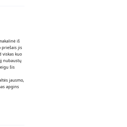
makalinė iš
 priešais jis
ad viskas kuo
 jį nubaustų
eigu šis
altės jausmo,
smas apgins
Atsakyti