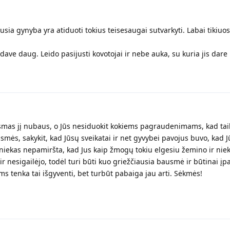
ia gynyba yra atiduoti tokius teisesaugai sutvarkyti. Labai tikiuosi
ve daug. Leido pasijusti kovotojai ir nebe auka, su kuria jis dare 
smas jį nubaus, o Jūs nesiduokit kokiems pagraudenimams, kad taiky
usmės, sakykit, kad Jūsų sveikatai ir net gyvybei pavojus buvo, kad J
niekas nepamiršta, kad Jus kaip žmogų tokiu elgesiu žemino ir niekin
ir nesigailėjo, todėl turi būti kuo griežčiausia bausmė ir būtinai įp
ms tenka tai išgyventi, bet turbūt pabaiga jau arti. Sėkmės!