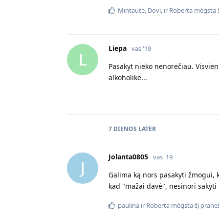
Mintaute
,
Dovi
, ir
Roberta
mėgsta š
Liepa
vas '19
L
Pasakyt nieko nenorėčiau. Visvie
alkoholike...
7 DIENOS
LATER
Jolanta0805
vas '19
J
Galima ką nors pasakyti žmogui, k
kad "mažai davė", nesinori sakyti 
paulina
ir
Roberta
mėgsta šį prane