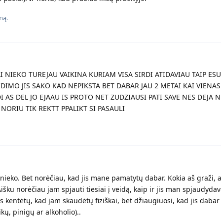
mą.
 NIEKO TUREJAU VAIKINA KURIAM VISA SIRDI ATIDAVIAU TAIP ES
EIDIMO JIS SAKO KAD NEPIKSTA BET DABAR JAU 2 METAI KAI VIENAS
AS DEL JO EJAAU IS PROTO NET ZUDZIAUSI PATI SAVE NES DEJA
NORIU TIK REKTT PPALIKT SI PASAULI
 nieko. Bet norėčiau, kad jis mane pamatytų dabar. Kokia aš graži, 
. Aišku norėčiau jam spjauti tiesiai į veidą, kaip ir jis man spjaudydav
s kentėtų, kad jam skaudėtų fiziškai, bet džiaugiuosi, kad jis dabar 
kų, pinigų ar alkoholio)..