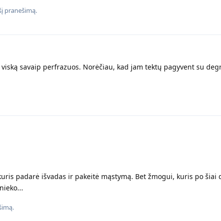
į pranešimą.
n viską savaip perfrazuos. Norėčiau, kad jam tektų pagyvent su de
uris padarė išvadas ir pakeitė mąstymą. Bet žmogui, kuris po šiai di
nieko...
šimą.