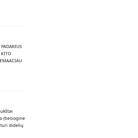
Atsakyti
U PADARIUS
 KITO
 NEMAACIAU
Atsakyti
aukštai
o (tiesiogine
turi didelių