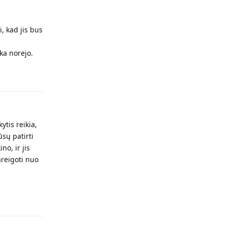
, kad jis bus
ka norejo.
Atsakyti
tis reikia,
ūsų patirti
o, ir jis
areigoti nuo
Atsakyti