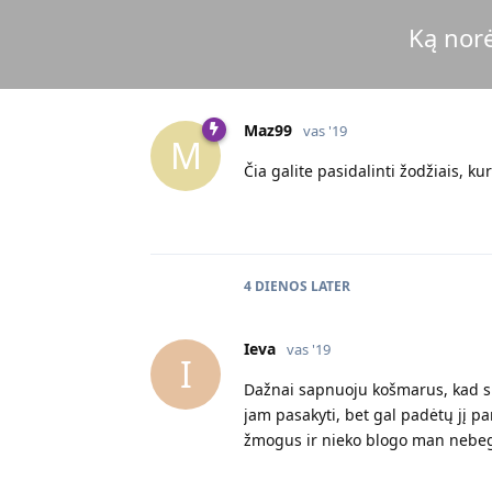
Ką norė
Maz99
vas '19
M
Čia galite pasidalinti žodžiais, k
4 DIENOS
LATER
Ieva
vas '19
I
Dažnai sapnuoju košmarus, kad sut
jam pasakyti, bet gal padėtų jį pama
žmogus ir nieko blogo man nebega