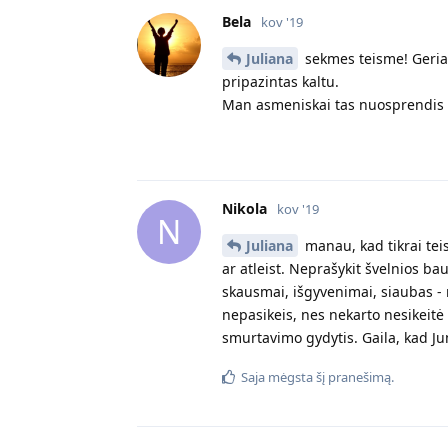
Bela
kov '19
Juliana
sekmes teisme! Geriaus
pripazintas kaltu.
Man asmeniskai tas nuosprendis da
Nikola
kov '19
N
Juliana
manau, kad tikrai tei
ar atleist. Neprašykit švelnios ba
skausmai, išgyvenimai, siaubas - 
nepasikeis, nes nekarto nesikeitė 
smurtavimo gydytis. Gaila, kad Ju
Saja
mėgsta šį pranešimą.