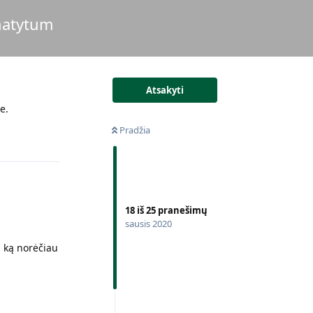
amatytum
Atsakyti
e.
Pradžia
Atsakyti
18
iš
25
pranešimų
sausis 2020
, ką norėčiau
Atsakyti