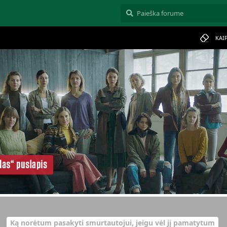
KAI
Ką norėtum pasakyti smurtautojui, jeigu vėl jį pamatytum