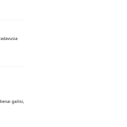
Atsakyti
gradavusia
Atsakyti
enai gailisi,
Atsakyti