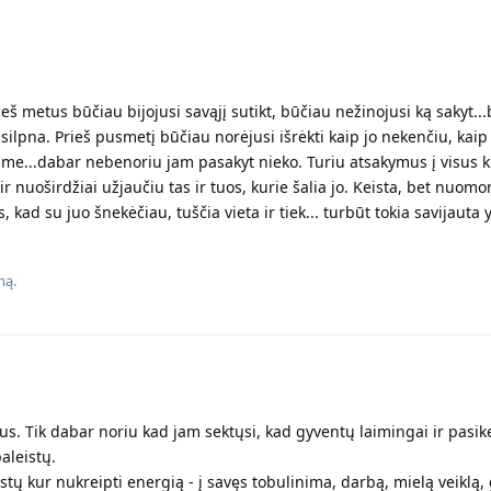
š metus būčiau bijojusi savąjį sutikt, būčiau nežinojusi ką sakyt..
ilpna. Prieš pusmetį būčiau norėjusi išrėkti kaip jo nekenčiu, kaip
ime...dabar nebenoriu jam pasakyt nieko. Turiu atsakymus į visus 
 ir nuoširdžiai užjaučiu tas ir tuos, kurie šalia jo. Keista, bet nuomo
s, kad su juo šnekėčiau, tuščia vieta ir tiek... turbūt tokia savijauta
mą.
us. Tik dabar noriu kad jam sektųsi, kad gyventų laimingai ir pasik
aleistų.
astų kur nukreipti energią - į savęs tobulinima, darbą, mielą veiklą,