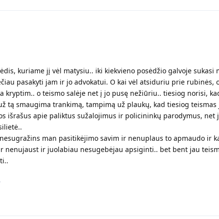
dis, kuriame jį vėl matysiu.. iki kiekvieno posėdžio galvoje sukasi 
iau pasakyti jam ir jo advokatui. O kai vėl atsiduriu prie rubinės, o
a kryptim.. o teismo salėje net į jo pusę nežiūriu.. tiesiog norisi, k
ų už tą smaugima trankimą, tampimą už plaukų, kad tiesiog teismas
 išrašus apie paliktus sužalojimus ir policininkų parodymus, net j
lietė..
is nesugražins man pasitikėjimo savim ir nenuplaus to apmaudo ir k
 ir nenujaust ir juolabiau nesugebėjau apsiginti.. bet bent jau tei
i..
.