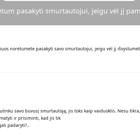
tum pasakyti smurtautojui, jeigu vėl jį p
uriuos norėtumėte pasakyti savo smurtautojui, jeigu vėl jį išvystumėt
inku savo buvusį smurtautoją, jis toks kaip vaiduoklis. Nesu tikra
tyti ir prisiminti, kad jis tik
li padaryti?..