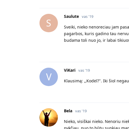
Saulute
vas '19
S
Sveiki, nieko nenoreciau jam pasa
pagarbos, kuris gadino tau nervus,
budama toli nuo jo, ir labai tikiu
ViKari
vas '19
V
Klausimą: ,,Kodėl?". Iki šiol neg
Bela
vas '19
Nieko, visiškai nieko. Nenoriu nie
pykčiau, nuo to būtų sunkiau man pa