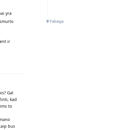
nai yra
NEPERSKAITYTI
 smurto
Pabaiga
ent ir
Atsakyti
is? Gal
inti, kad
iems to
 mano
Kaip bus