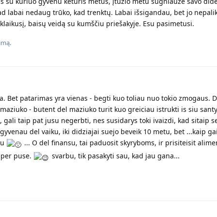
us su kuriuo gyvenu keturis metus, įtūžio metu sugniaužė savo didel
ad labai nedaug trūko, kad trenktų. Labai išsigandau, bet jo nepalik
klaikusį, baisų veidą su kumščiu priešakyje. Esu pasimetusi.
imą.
a. Bet patarimas yra vienas - begti kuo toliau nuo tokio zmogaus. D
el maziuko - butent del maziuko turit kuo greiciau istrukti is siu sant
, gali taip pat jusu negerbti, nes susidarys toki ivaizdi, kad sitaip s
 gyvenau del vaiku, iki didziajai suejo beveik 10 metu, bet ...kaip ga
au
... O del finansu, tai paduosit skyryboms, ir prisiteisit alime
 per puse.
svarbu, tik pasakyti sau, kad jau gana...