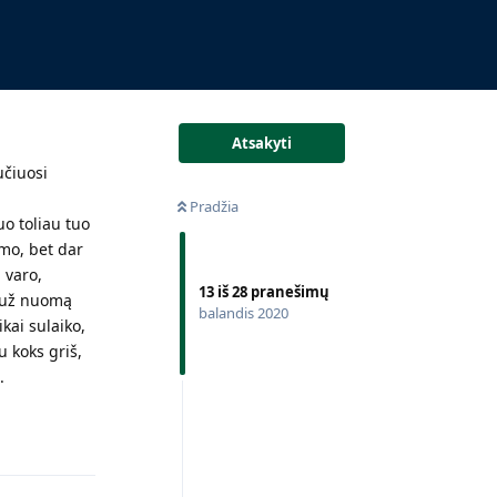
Atsakyti
učiuosi
Pradžia
o toliau tuo
ymo, bet dar
 varo,
13
iš
28
pranešimų
ir už nuomą
balandis 2020
ikai sulaiko,
u koks griš,
.
Atsakyti