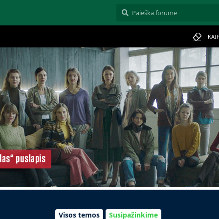
KAI
Visos temos
Susipažinkime