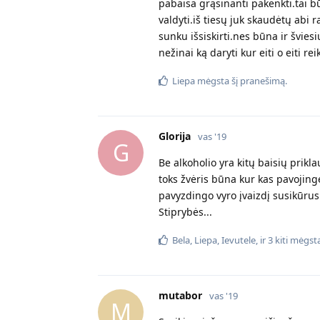
pabaisa grąsinanti pakenkti.tai b
valdyti.iš tiesų juk skaudėtų abi
sunku išsiskirti.nes būna ir švies
nežinai ką daryti kur eiti o eiti r
Liepa
mėgsta šį pranešimą.
Glorija
vas '19
G
Be alkoholio yra kitų baisių prikla
toks žvėris būna kur kas pavojinge
pavyzdingo vyro įvaizdį susikūrusi
Stiprybės...
Bela
,
Liepa
,
Ievutele
, ir
3
kiti
mėgsta
mutabor
vas '19
M