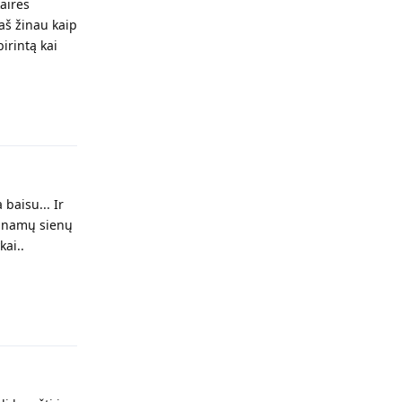
airės
aš žinau kaip
irintą kai
Atsakyti
 baisu... Ir
Už namų sienų
kai..
Atsakyti