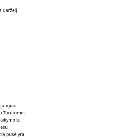
s darželį
Atsakyti
Atsakyti
sijungiau
ru.Turėtumėt
laikymo tu
 esu
tra pusė yra