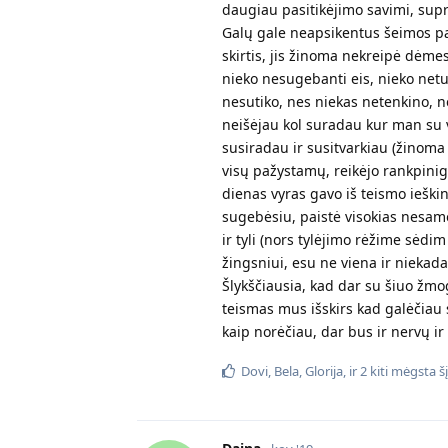
daugiau pasitikėjimo savimi, supra
Galų gale neapsikentus šeimos par
skirtis, jis žinoma nekreipė dėmes
nieko nesugebanti eis, nieko netur
nesutiko, nes niekas netenkino, ne
neišėjau kol suradau kur man su v
susiradau ir susitvarkiau (žinoma
visų pažystamų, reikėjo rankpinigių
dienas vyras gavo iš teismo ieškin
sugebėsiu, paistė visokias nesamo
ir tyli (nors tylėjimo rėžime sėd
žingsniui, esu ne viena ir niekada 
Šlykščiausia, kad dar su šiuo žmog
teismas mus išskirs kad galėčiau sa
kaip norėčiau, dar bus ir nervų ir
Dovi
,
Bela
,
Glorija
, ir
2
kiti
mėgsta šį