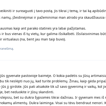
kiniti ir sureaguoti į tavo postą. Jis tikrai į temą, ir tai ką apibūdi
š namų, įžeidinėjimai ir pažeminimai man atrodo yra skaudžiausia
jausmas kaip ant parako statinės yra labai pažįstamas.
ir bus vienas iš tų vietų, kur galima išsikalbėti. Išsilaisvinimas būt
r virtualaus (na, bent jau man taip buvo).
ranešimą.
 Jūs gyvenate pastovioje baimėje. O kokia padėtis su Jūsų artimaisia
rbu tik neslėpti nuo jų, kad turite problemų. Žinau, kaip gėda pripaž
Jūs jį girdote. Jūs pati atsakote tik už savo gyvenimą ir vaikų, kol j
yje, bet neduokite ir Jūsų skandinti.
eslėpsiu, bet su dukra šypsomės tikrai dažniau. Ir gyvenam mes iš
mokamų alimentų. Dukra laiminga. Visai su tėvu bendraut nenori. 