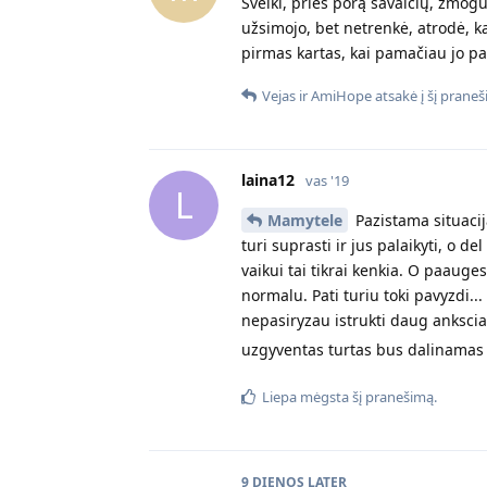
Sveiki, prieš porą savaičių, žmog
užsimojo, bet netrenkė, atrodė, k
pirmas kartas, kai pamačiau jo pa
Vejas
ir
AmiHope
atsakė į šį praneš
laina12
vas '19
L
Mamytele
Pazistama situacij
turi suprasti ir jus palaikyti, o d
vaikui tai tikrai kenkia. O paauges
normalu. Pati turiu toki pavyzdi...
nepasiryzau istrukti daug anksci
uzgyventas turtas bus dalinamas
Liepa
mėgsta šį pranešimą.
9 DIENOS
LATER