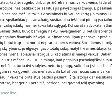
tau, kad jei sugebu dirbti, prižiūrėti namus, vaikus viena, tada aš 
odijos, nes patikėkit prieš kitus jis pavyzdingas žmogus, pasakia
io nes pasimėčius tokiais grasinimais buvau ne kartą (jo mintys : k
i). Apsilankiau pas advokatę, susitaupiau ieškiniui pinigų (su taik
i vaikų išlaikymas nei kokia kita sąlyga). Kol surašė advokatė ieškin
aikais dėtis, buvo bemiegių naktų, nevalgiadienių, bet išsisprendė
 pagalbos finansais ieškojau kur įmanoma, lipau per save ir praši
 butui ir greitai norint neprarast geros vietos). Šios dienos istorija
į skyryboms, jo elgesys: gavo totalų šoką, matyt tikrai nesitikėjo, k
nes, viena labiausiai istrigusių, kad atims iš manęs vaikus. Daba
im jau tris mėnesius). Esu laiminga, kad pagaliau pschologiškai sua
nebūsiu, turiu dvi saulytes, neturiu pinigų, sulindau į skolas bet iš 
um reikia gyventi tris mėnesius, iki kol aš pasiruošiu sau ir vaikam
u ir vaikams priteistus baldus pasiimti. Šita istorija dar neisibaiks
 streso, bet geriau pereiti šį periodą, nei gyventi tokį gyvenimą
 pranešimą.