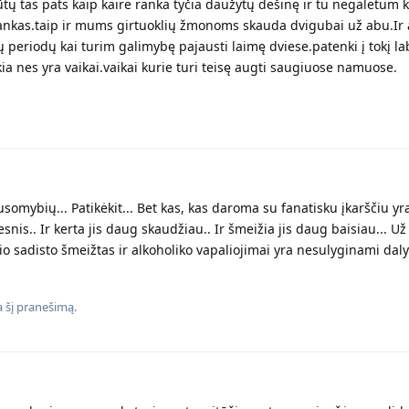
ūtų tas pats kaip kairė ranka tyčia daužytų dešinę ir tu negalėtum k
 rankas.taip ir mums girtuoklių žmonoms skauda dvigubai už abu.Ir 
ių periodų kai turim galimybę pajausti laimę dviese.patenki į tokį lab
eikia nes yra vaikai.vaikai kurie turi teisę augti saugiuose namuose.
usomybių... Patikėkit... Bet kas, kas daroma su fanatisku įkarščiu yra
snis.. Ir kerta jis daug skaudžiau.. Ir šmeižia jis daug baisiau... 
o sadisto šmeižtas ir alkoholiko vapaliojimai yra nesulyginami daly
 šį pranešimą.