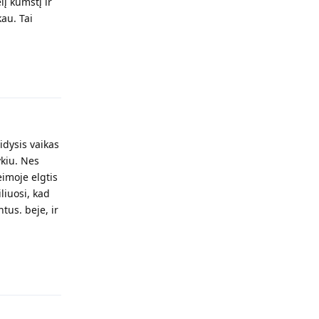
į kumštį ir
au. Tai
Atsakyti
idysis vaikas
ykiu. Nes
eimoje elgtis
iliuosi, kad
ntus. beje, ir
Atsakyti