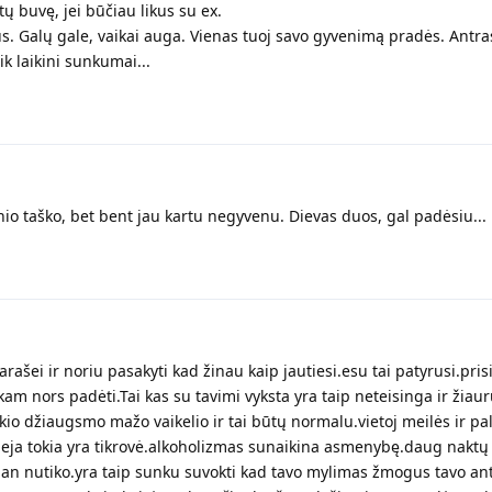
tų buvę, jei būčiau likus su ex.
s. Galų gale, vaikai auga. Vienas tuoj savo gyvenimą pradės. Antra
tik laikini sunkumai...
nio taško, bet bent jau kartu negyvenu. Dievas duos, gal padėsiu...
rašei ir noriu pasakyti kad žinau kaip jautiesi.esu tai patyrusi.pri
am nors padėti.Tai kas su tavimi vyksta yra taip neteisinga ir žiau
io džiaugsmo mažo vaikelio ir tai būtų normalu.vietoj meilės ir pa
ja tokia yra tikrovė.alkoholizmas sunaikina asmenybę.daug naktų
an nutiko.yra taip sunku suvokti kad tavo mylimas žmogus tavo an