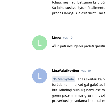
toliau, nežinau, bet žinau kaip bū
Su laiku susitvarkytumėt alimentu
pradės lankyti. Galėsit dirbti. Tai 
Liepa
vas '19
L
Aš ir pati nesugebu padėti galuti
LinaValutkeviien
vas '19
L
Mamytele
labas.skaitau ką pa
turėdama mintį kad gal galėčiau k
būti laimingi sulaukę namuose tok
gauni pažeminimus grąsinimus.de
praverkusi galvodama kodel tai m