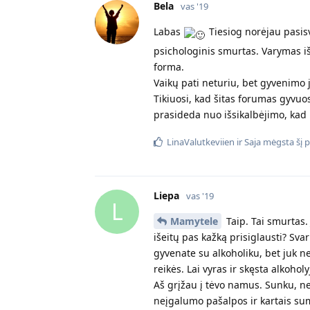
Bela
vas '19
Labas
Tiesiog norėjau pasisvei
psichologinis smurtas. Varymas i
forma.
Vaikų pati neturiu, bet gyvenimo 
Tikiuosi, kad šitas forumas gyvuos 
prasideda nuo išsikalbėjimo, kad i
LinaValutkeviien
ir
Saja
mėgsta šį p
Liepa
vas '19
L
Mamytele
Taip. Tai smurtas.
išeitų pas kažką prisiglausti? Sva
gyvenate su alkoholiku, bet juk ne 
reikės. Lai vyras ir skęsta alkohol
Aš grįžau į tėvo namus. Sunku, n
neįgalumo pašalpos ir kartais su