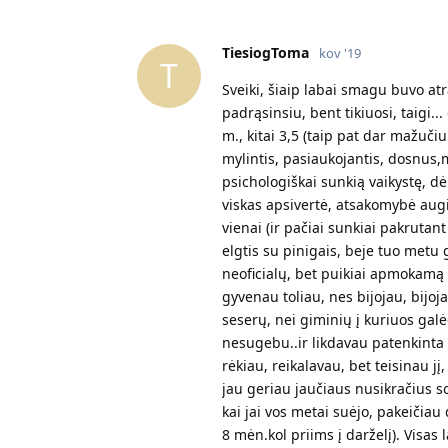
TiesiogToma
kov '19
T
Sveiki, šiaip labai smagu buvo atra
padrąsinsiu, bent tikiuosi, taigi.
m., kitai 3,5 (taip pat dar mažuči
mylintis, pasiaukojantis, dosnus,m
psichologiškai sunkią vaikystę, dė
viskas apsivertė, atsakomybė augi
vienai (ir pačiai sunkiai pakrutant
elgtis su pinigais, beje tuo metu 
neoficialų, bet puikiai apmokamą
gyvenau toliau, nes bijojau, bijoj
seserų, nei giminių į kuriuos galėč
nesugebu..ir likdavau patenkinta
rėkiau, reikalavau, bet teisinau j
jau geriau jaučiaus nusikračius soc
kai jai vos metai suėjo, pakeičiau
8 mėn.kol priims į darželį). Visas