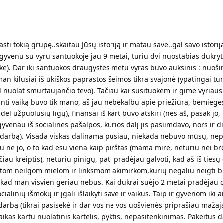
sti tokią grupę..skaitau Jūsų istoriją ir matau save..gal savo istorija
.. gyvenu su vyru santuokoje jau 9 metai, turiu dvi nuostabias dukryt
ukė). Dar iki santuokos draugystės metu vyras buvo auksinis : nuoši
an kilusiai iš ūkiškos paprastos šeimos tikra svajonė (ypatingai tur
l nuolat smurtaujančio tėvo). Tačiau kai susituokėm ir gimė vyriaus
nti vaiką buvo tik mano, aš jau nebekalbu apie priežiūra, bemiege
 dėl užpuolusių ligų), finansai iš kart buvo atskiri (nes aš, pasak j
gyvenau iš socialinės pašalpos, kurios dalį jis pasiimdavo, nors ir d
 darbą). Visada viskas dalinama pusiau, niekada nebuvo mūsų, nep
au ne jo, o to kad esu viena kaip pirštas (mama mirė, neturiu nei br
iau kreiptis), neturiu pinigų, pati pradėjau galvoti, kad aš iš tiesų
 tom neilgom mielom ir linksmom akimirkom,kurių negaliu neigti b
į, kad man visvien geriau nebus. Kai dukrai suėjo 2 metai pradėjau d
ialinių išmokų ir įgali išlaikyti save ir vaikus. Taip ir gyvenom iki 
 darbą (tikrai pasisekė ir dar vos ne vos uošvienės priprašiau maža
 laikas kartu nuolatinis kartėlis, pyktis, nepasitenkinimas. Pakeitus