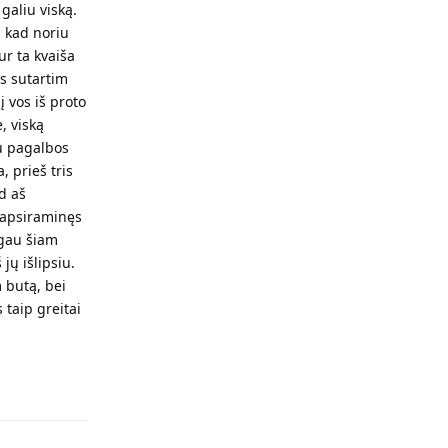
galiu viską.
u kad noriu
ur ta kvaiša
os sutartim
į vos iš proto
, viską
au pagalbos
, prieš tris
ad aš
r apsiraminęs
ugau šiam
jų išlipsiu.
 butą, bei
 taip greitai
Atsakyti