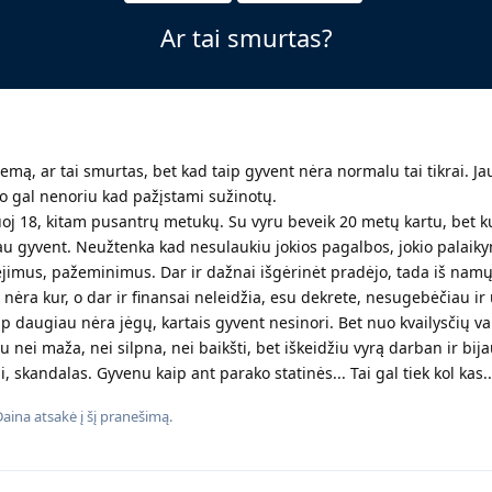
Ar tai smurtas?
temą, ar tai smurtas, bet kad taip gyvent nėra normalu tai tikrai. Ja
 o gal nenoriu kad pažįstami sužinotų.
oj 18, kitam pusantrų metukų. Su vyru beveik 20 metų kartu, bet ku
liau gyvent. Neužtenka kad nesulaukiu jokios pagalbos, jokio palaik
inėjimus, pažeminimus. Dar ir dažnai išgėrinėt pradėjo, tada iš namų
eit nėra kur, o dar ir finansai neleidžia, esu dekrete, nesugebėčiau 
taip daugiau nėra jėgų, kartais gyvent nesinori. Bet nuo kvailysčių va
 nei maža, nei silpna, nei baikšti, bet iškeidžiu vyrą darban ir bija
i, skandalas. Gyvenu kaip ant parako statinės... Tai gal tiek kol kas..
Daina
atsakė į šį pranešimą.