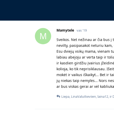
Mamytele
vas '19
M
Sveikos. Net nežinau ar čia bus į 
nevilty, pasipasakot neturiu kam,
Esu dviejų vsikų mama, vienam tu
labiau abejoju ar verta taip ir to
ir kasdien girdžiu įvairius įžeid
kolioja, ko tik neprisiklausau. Iš
mokėt ir vaikus iškaikyt... Bet ir 
jų niekas taip nemylės... Nors nesu
ar bus viskas gerai ar vėl kabliuka
Liepa
,
LinaValutkeviien
,
laina12
, ir