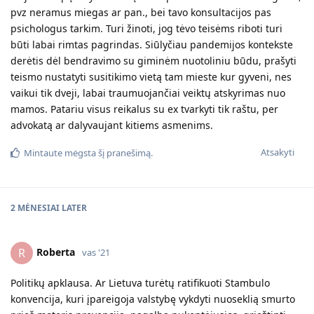
pvz neramus miegas ar pan., bei tavo konsultacijos pas
psichologus tarkim. Turi žinoti, jog tėvo teisėms riboti turi
būti labai rimtas pagrindas. Siūlyčiau pandemijos kontekste
derėtis dėl bendravimo su giminėm nuotoliniu būdu, prašyti
teismo nustatyti susitikimo vietą tam mieste kur gyveni, nes
vaikui tik dveji, labai traumuojančiai veiktų atskyrimas nuo
mamos. Patariu visus reikalus su ex tvarkyti tik raštu, per
advokatą ar dalyvaujant kitiems asmenims.
Atsakyti
Mintaute
mėgsta šį pranešimą.
2 MĖNESIAI
LATER
Roberta
R
vas '21
Politikų apklausa. Ar Lietuva turėtų ratifikuoti Stambulo
konvencija, kuri įpareigoja valstybę vykdyti nuoseklią smurto