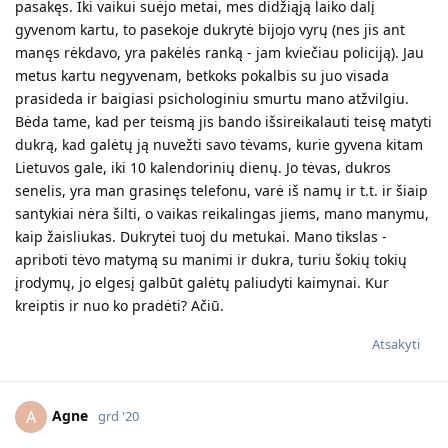
pasakęs. Iki vaikui suėjo metai, mes didžiąją laiko dalį
gyvenom kartu, to pasekoje dukrytė bijojo vyrų (nes jis ant
manęs rėkdavo, yra pakėlės ranką - jam kviečiau policiją). Jau
metus kartu negyvenam, betkoks pokalbis su juo visada
prasideda ir baigiasi psichologiniu smurtu mano atžvilgiu.
Bėda tame, kad per teismą jis bando išsireikalauti teisę matyti
dukrą, kad galėtų ją nuvežti savo tėvams, kurie gyvena kitam
Lietuvos gale, iki 10 kalendorinių dienų. Jo tėvas, dukros
senelis, yra man grasinęs telefonu, varė iš namų ir t.t. ir šiaip
santykiai nėra šilti, o vaikas reikalingas jiems, mano manymu,
kaip žaisliukas. Dukrytei tuoj du metukai. Mano tikslas -
apriboti tėvo matymą su manimi ir dukra, turiu šokių tokių
įrodymų, jo elgesį galbūt galėtų paliudyti kaimynai. Kur
kreiptis ir nuo ko pradėti? Ačiū.
Atsakyti
Agne
A
grd '20