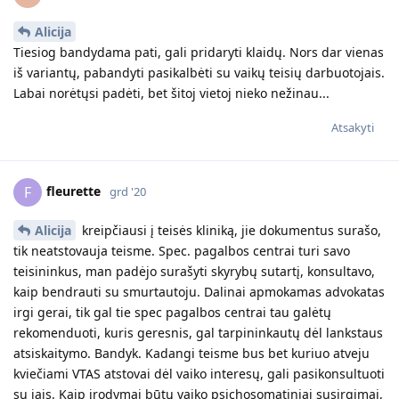
Alicija
Tiesiog bandydama pati, gali pridaryti klaidų. Nors dar vienas
iš variantų, pabandyti pasikalbėti su vaikų teisių darbuotojais.
Labai norėtųsi padėti, bet šitoj vietoj nieko nežinau...
Atsakyti
fleurette
F
grd '20
Alicija
kreipčiausi į teisės kliniką, jie dokumentus surašo,
tik neatstovauja teisme. Spec. pagalbos centrai turi savo
teisininkus, man padėjo surašyti skyrybų sutartį, konsultavo,
kaip bendrauti su smurtautoju. Dalinai apmokamas advokatas
irgi gerai, tik gal tie spec pagalbos centrai tau galėtų
rekomenduoti, kuris geresnis, gal tarpininkautų dėl lankstaus
atsiskaitymo. Bandyk. Kadangi teisme bus bet kuriuo atveju
kviečiami VTAS atstovai dėl vaiko interesų, gali pasikonsultuoti
su jais. Kaip įrodymai būtų vaiko psichosomatiniai susirgimai,