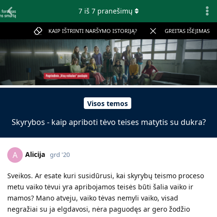
7
iš
7
pranešimų
KAIP IŠTRINTI NARŠYMO ISTORIJĄ?
GREITAS IŠĖJIMAS
Visos temos
Skyrybos - kaip apriboti tėvo teises matytis su dukra?
Alicija
A
grd '20
Sveikos. Ar esate kuri susidūrusi, kai skyrybų teismo proceso
metu vaiko tėvui yra apribojamos teisės būti šalia vaiko ir
mamos? Mano atveju, vaiko tėvas nemyli vaiko, visad
negražiai su ja elgdavosi, nėra paguodęs ar gero žodžio