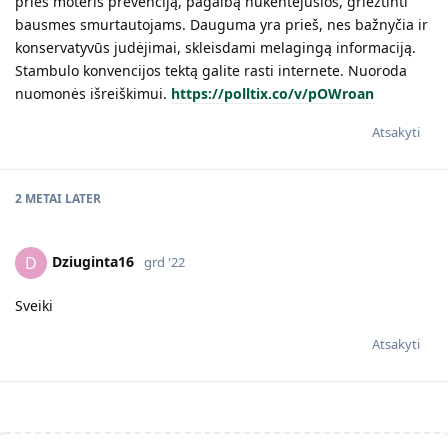
prieš moteris prevenciją, pagalbą nukentėjusios, griežtinti
bausmes smurtautojams. Dauguma yra prieš, nes bažnyčia ir
konservatyvūs judėjimai, skleisdami melagingą informaciją.
Stambulo konvencijos tektą galite rasti internete. Nuoroda
nuomonės išreiškimui.
https://polltix.co/v/pOWroan
Atsakyti
2 METAI
LATER
Dziuginta16
D
grd '22
Sveiki
Atsakyti