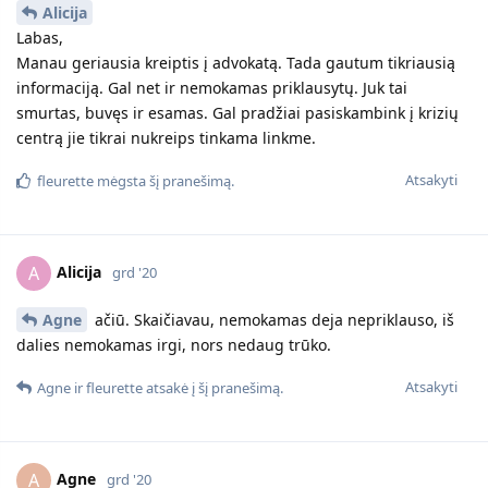
Alicija
Labas,
Manau geriausia kreiptis į advokatą. Tada gautum tikriausią
informaciją. Gal net ir nemokamas priklausytų. Juk tai
smurtas, buvęs ir esamas. Gal pradžiai pasiskambink į krizių
centrą jie tikrai nukreips tinkama linkme.
Atsakyti
fleurette
mėgsta šį pranešimą.
Alicija
A
grd '20
Agne
ačiū. Skaičiavau, nemokamas deja nepriklauso, iš
dalies nemokamas irgi, nors nedaug trūko.
Atsakyti
Agne
ir
fleurette
atsakė į šį pranešimą.
Agne
A
grd '20