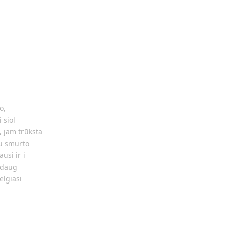
Atsakyti
o,
 siol
, jam trūksta
 su smurto
usi ir i
i daug
elgiasi
Atsakyti