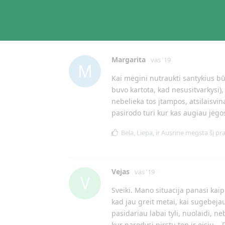
Margarita
vas '19
M
Kai mėgini nutraukti santykius bū
buvo kartota, kad nesusitvarkysi), 
nebelieka tos įtampos, atsilaisvina
pasirodo turi kur kas augiau jėgos
Bela
,
Liepa
, ir
Ausrine
mėgsta šį pr
Vejas
vas '19
V
Sveiki. Mano situacija panasi kaip 
kad jau greit metai, kai sugebej
pasidariau labai tyli, nuolaidi, 
kur parodysi pirstu ten ir eisiu..