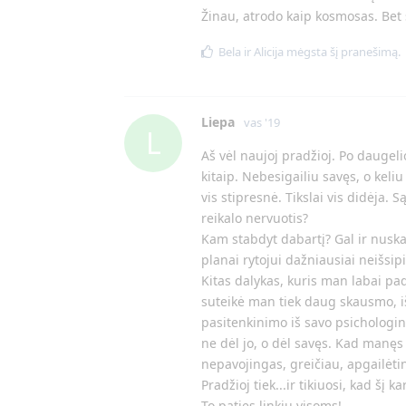
Žinau, atrodo kaip kosmosas. Bet s
Bela
ir
Alicija
mėgsta šį pranešimą.
Liepa
vas '19
L
Aš vėl naujoj pradžioj. Po daugel
kitaip. Nebesigailiu savęs, o keliu
vis stipresnė. Tikslai vis didėja. 
reikalo nervuotis?
Kam stabdyt dabartį? Gal ir nuskamb
planai rytojui dažniausiai neišsipi
Kitas dalykas, kuris man labai pad
suteikė man tiek daug skausmo, i
pasitenkinimo iš savo psichologini
ne dėl jo, o dėl savęs. Kad manęs 
nepavojingas, greičiau, apgailėtin
Pradžioj tiek...ir tikiuosi, kad šį k
To paties linkiu visoms!