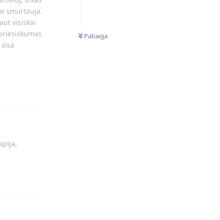
kai smurtauja.
ut visiskai
NEPERSKAITYTI
 priesiskumas
Pabaiga
 visa
Atsakyti
apija,
Atsakyti