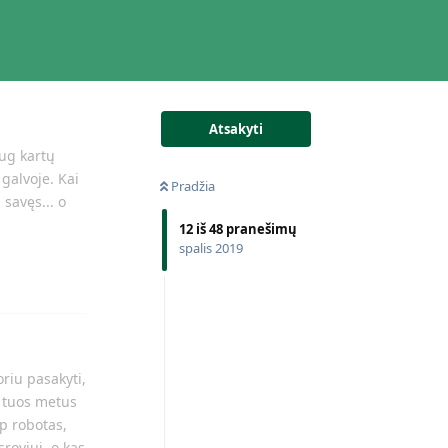
Atsakyti
aug kartų
 galvoje. Kai
Pradžia
 savęs... o
12
iš
48
pranešimų
spalis 2019
Atsakyti
oriu pasakyti,
r tuos metus
p robotas,
sroviuj, o kas