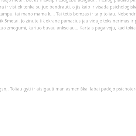
 ir vistiek tenka su juo bendrauti, o jis kaip ir visada psichologis
tampu, tai mano mama k..., Tai tetis bomzas ir taip toliau. Nebendra
tik 5metai. Jo zinute tik ekrane pamacius jau viduje toks nerimas ir
 tuo zmogumi, kuriuo buvau anksciau... Kartais pagalvoju, kad tokia
.
snį. Toliau gyti ir atsigauti man asmeniškai labai padėjo psichoter