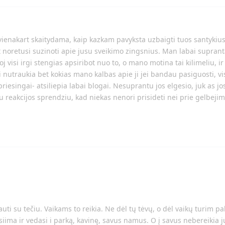
vienakart skaitydama, kaip kazkam pavyksta uzbaigti tuos santykius
t noretusi suzinoti apie jusu sveikimo zingsnius. Man labai supran
visi irgi stengias apsiribot nuo to, o mano motina tai kilimeliu, ir 
i nutraukia bet kokias mano kalbas apie ji jei bandau pasiguosti, vi
 priesingai- atsiliepia labai blogai. Nesuprantu jos elgesio, juk as jo
iu reakcijos sprendziu, kad niekas nenori prisideti nei prie gelbeji
ti su tečiu. Vaikams to reikia. Ne dėl tų tėvų, o dėl vaikų turim pal
iima ir vedasi i parką, kavinę, savus namus. O į savus nebereikia jų į