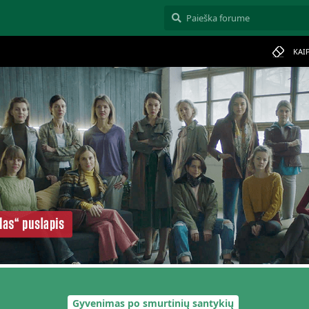
KAI
Gyvenimas po smurtinių santykių