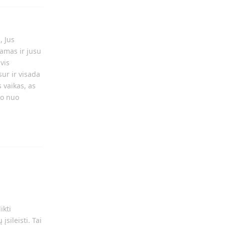
, Jus
tamas ir jusu
vis
sur ir visada
s vaikas, as
mo nuo
Atsakyti
ikti
sileisti. Tai