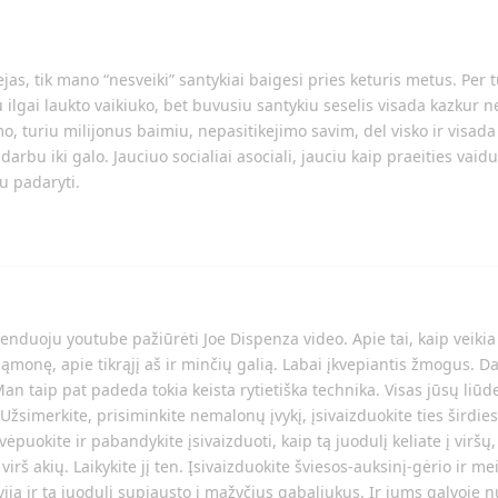
ejas, tik mano “nesveiki” santykiai baigesi pries keturis metus. Per
ilgai laukto vaikiuko, bet buvusiu santykiu seselis visada kazkur ne
 turiu milijonus baimiu, nepasitikejimo savim, del visko ir visada
darbu iki galo. Jauciuo socialiai asociali, jauciu kaip praeities vaid
u padaryti.
enduoju youtube pažiūrėti Joe Dispenza video. Apie tai, kaip veiki
onę, apie tikrąjį aš ir minčių galią. Labai įkvepiantis žmogus. Da
Man taip pat padeda tokia keista rytietiška technika. Visas jūsų liūde
žsimerkite, prisiminkite nemalonų įvykį, įsivaizduokite ties širdies
ėpuokite ir pabandykite įsivaizduoti, kaip tą juodulį keliate į viršų, 
 virš akių. Laikykite jį ten. Įsivaizduokite šviesos-auksinį-gėrio ir mei
aviją ir tą juodulį supjausto į mažyčius gabaliukus. Ir jums galvoje n