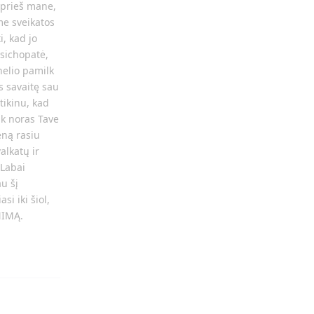
k prieš mane,
me sveikatos
, kad jo
psichopatė,
nelio pamilk
s savaitę sau
tikinu, kad
ik noras Tave
eną rasiu
alkatų ir
 Labai
u šį
i iki šiol,
NIMĄ.
Atsakyti