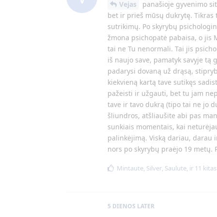
Vejas
panašioje gyvenimo situ
bet ir prieš mūsų dukrytę. Tikras
sutrikimų. Po skyrybų psichologin
žmona psichopatė pabaisa, o jis M
tai ne Tu nenormali. Tai jis psich
iš naujo save, pamatyk savyje tą g
padarysi dovaną už drąsą, stipryb
kiekvieną kartą tave sutikęs sadis
pažeisti ir užgauti, bet tu jam n
tave ir tavo dukrą (tipo tai ne jo d
šliundros, atšliaušite abi pas man
sunkiais momentais, kai neturėjau
palinkėjimą. Viską dariau, darau 
nors po skyrybų praėjo 19 metų. 
Mintaute
,
Silver
,
Saulute
, ir
11
kitas
5 DIENOS
LATER