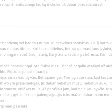
enoji išmintis žinojo tai, ką mokslas tik dabar pradeda atrasti.
io bandymų vėl bandau nutraukti nesveikus santykius. Tik šį kartą 
 sau naujus tikslus. Kol kas nedidelius, bet kai gaunasi juos įvykdyt
Sąmoningai nebežiūriu į ateitį. Kai ji ateis, tada ir pažiūrėsiu. Kam 
ės neatsakingai- yra dukra ir t.t... bet aš negaliu atsakyti už ateit
ldo. Elgsiuos pagal situaciją.
ėjo, atsisakiau pykčio. Bet sąžiningai. Tiesiog supratau, kad tas ž
štikro yra pralaimėtojas. Jis dabar nebeturi mūsų, nebeturi aukų,
o smurto. Visiškas nulis. Aš parašiau jam, kad nelaikau pykčio. Ir 
neėstų pyktis. Ir man palengvėjo...jis toks mažas dabar mano mintys
as...
artą man pasiseks...