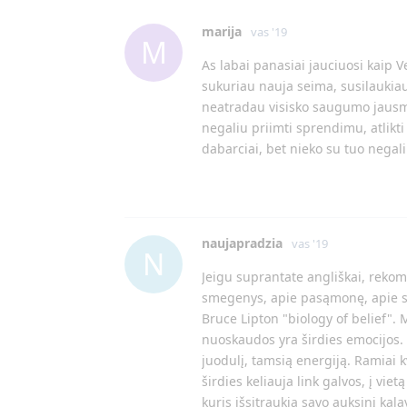
marija
vas '19
M
As labai panasiai jauciuosi kaip V
sukuriau nauja seima, susilaukiau 
neatradau visisko saugumo jausmo,
negaliu priimti sprendimu, atlikti 
dabarciai, bet nieko su tuo negali
naujapradzia
vas '19
N
Jeigu suprantate angliškai, rekom
smegenys, apie pasąmonę, apie sąm
Bruce Lipton "biology of belief". 
nuoskaudos yra širdies emocijos. U
juodulį, tamsią energiją. Ramiai kv
širdies keliauja link galvos, į vietą
kuris išsitraukia savo auksinį kal