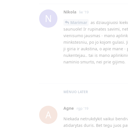
Nikola
lie '19
N
Marimar
as dziaugiuosi kiek
saunuole! Ir rupinates savimi, ne
vienisumo jausmas - mano aplinkoj 
minkstesniu, po jo kojom gulasi. J
ji giria ir aukstina, o apie mane -
nukentejau.. tai is mano aplinkin
naminio smurto, nei prie gijimo.
MĖNUO
LATER
Agne
rgp '19
A
Niekada netrukdykit vaikui bendrau
atidarytas duris. Bet tegu juos pas