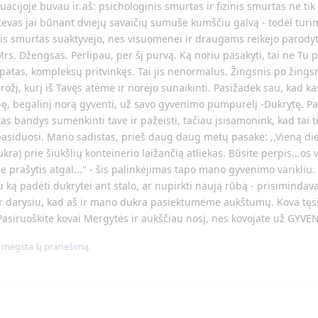
acijoje buvau ir aš: psichologinis smurtas ir fizinis smurtas ne ti
 tėvas jai būnant dviejų savaičių sumušė kumščiu galvą - todėl turi
is smurtas suaktyvėjo, nes visuomenei ir draugams reikėjo parodyti
rs. Džengsas. Perlipau, per šį purvą. Ką noriu pasakyti, tai ne Tu 
opatas, kompleksų pritvinkęs. Tai jis nenormalus. Žingsnis po žings
rožį, kurį iš Tavęs atėmė ir norėjo sunaikinti. Pasižadėk sau, kad ka
ę, begalinį norą gyventi, už savo gyvenimo pumpurėlį -Dukrytę. Pa
tas bandys sumenkinti tave ir pažeisti, tačiau įsisamonink, kad tai t
epasiduosi. Mano sadistas, prieš daug daug metų pasakė: ,,Vieną di
ukra) prie šiukšlių konteinerio laižančią atliekas. Būsite perpis...os v
e prašytis atgal..." - šis palinkėjimas tapo mano gyvenimo varikliu.
 ką padėti dukrytei ant stalo, ar nupirkti naują rūbą - prisimindava
ir darysiu, kad aš ir mano dukra pasiektumėme aukštumų. Kova tęsias
Pasiruoškite kovai Mergytės ir aukščiau nosį, nes kovojate už GYVE
mėgsta šį pranešimą.