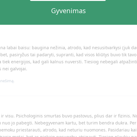
Gyvenimas
na labai baisu: baugina nežinia, atrodo, kad nesusitvarkysi (juk d
bet, pasiryžus tai padaryti, supranti, kad visos kliūtys buvo tik tavo
 tiek energijos, kad gali kalnus nuversti. Tiesiog nebegali atpažinti
 nei galvojai.
anešimą.
ir visu. Psichologinis smurtas buvo pastovus, plius dar ir fizinis. N
au nuo jo pabegti. Nebegyvenam kartu, bet turim bendra dukra. Pe
nebemoku priestarauti, atrodo, kad neturiu nuomones. Pasidariau kai
. Praejo metai, bet as niekaip nesugebu atsigauti. Tiesiog plaukiu pa