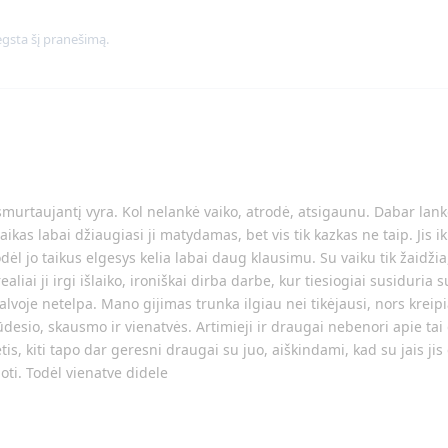
sta šį pranešimą.
murtaujantį vyra. Kol nelankė vaiko, atrodė, atsigaunu. Dabar lank
kas labai džiaugiasi ji matydamas, bet vis tik kazkas ne taip. Jis iki
l jo taikus elgesys kelia labai daug klausimu. Su vaiku tik žaidžia
ealiai ji irgi išlaiko, ironiškai dirba darbe, kur tiesiogiai susiduria
alvoje netelpa. Mano gijimas trunka ilgiau nei tikėjausi, nors kreipia
ūdesio, skausmo ir vienatvės. Artimieji ir draugai nebenori apie ta
etis, kiti tapo dar geresni draugai su juo, aiškindami, kad su jais jis 
ti. Todėl vienatve didele