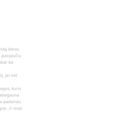
Atsakyti
viską darau
, pasijaučiu
dabar be
į, jei net
mogus, kuris
 nebegauna
tai padariau
e...ir visai