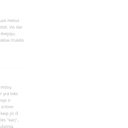
 tuos metus
toli. Vis dar
 dvejoju,
uokliai trukdo
Atsakyti
a mūsų
r yra toks
sys ir
 sritimi
kaip jis iš
lės "karį",
ušvinta.