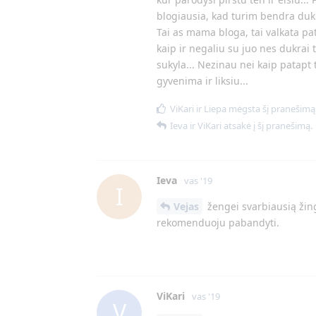
blogiausia, kad turim bendra dukra
Tai as mama bloga, tai valkata pa
kaip ir negaliu su juo nes dukrai 
sukyla... Nezinau nei kaip patapt
gyvenima ir liksiu...
ViKari
ir
Liepa
mėgsta šį pranešimą
Ieva
ir
ViKari
atsakė į šį pranešimą.
Ieva
vas '19
I
Vejas
žengei svarbiausią žing
rekomenduoju pabandyti.
ViKari
vas '19
V