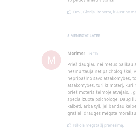
Dovi
,
Glorija
,
Roberta
, ir
Ausrine
mėg
5 MĖNESIAI
LATER
Marimar
lie '19
M
Prieš daugiau nei metus palikau s
nesmurtauja net psichologiškai, vai
nepripažino savo atsakomybes, todė
atsakomybes, turi kt moterį, kuri r
prieš moteris šeimoje atvejais... g
specializuota psichologe. Daug li
kalbėti, arba tyli, jei bandau kalb
gražiai, drauges mėgsta moralizuo
Nikola
mėgsta šį pranešimą.