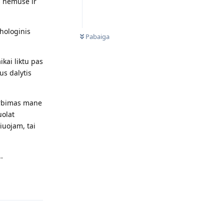
is nemuse ir
NEPERSKAITYTI
chologinis
Pabaiga
ikai liktu pas
us dalytis
gerbimas mane
uolat
iuojam, tai
.
Atsakyti