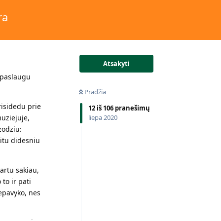
ra
Atsakyti
u paslaugu
Pradžia
risidedu prie
12
iš
106
pranešimų
liepa 2020
muziejuje,
zodziu:
kitu didesniu
artu sakiau,
to ir pati
nepavyko, nes