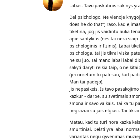
Labas. Tavo paskutinis sakinys yra
Del psichologo. Ne vienoje knygo
does he do that") raso, kad ejim
tiketina, jog jis vaidintu auka ten
apie santykius (nes tai nera siaip 
psichologinis ir fizinis). Labai tik
psichologa, tai jis tikrai viska pa
ne su juo. Tai mano labai labai d
sakyti daryti reikia taip, o ne kit
(jei noretum tu pati sau, kad padet
Man tai padejo).
Jis nepasikeis. Is tavo pasakojimo
kazkur - darbe, su svetimais zmone
zmona ir savo vaikais. Tai ka tu pa
negraziai su jais elgiasi. Tai tikr
Matau, kad tu turi nora kazka keist
smurtiniai. Delsti yra labai nor
variantas negu gyvenimas muzieju