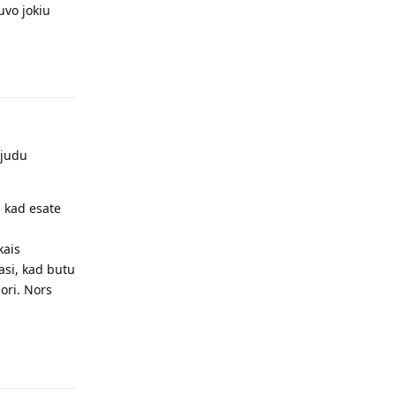
uvo jokiu
Atsakyti
 judu
 kad esate
kais
asi, kad butu
ori. Nors
Atsakyti