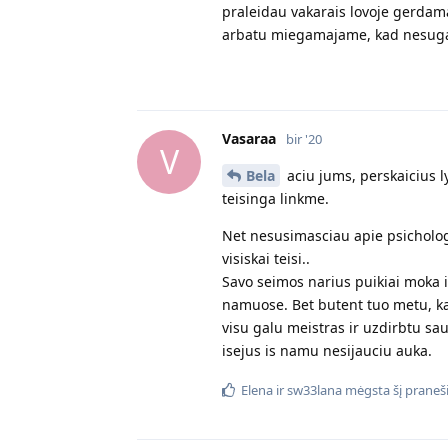
praleidau vakarais lovoje gerdama
arbatu miegamajame, kad nesuga
Vasaraa
bir '20
V
Bela
aciu jums, perskaicius l
teisinga linkme.
Net nesusimasciau apie psicholog
visiskai teisi..
Savo seimos narius puikiai moka it
namuose. Bet butent tuo metu, kai
visu galu meistras ir uzdirbtu sau
isejus is namu nesijauciu auka.
Elena
ir
sw33lana
mėgsta šį praneš