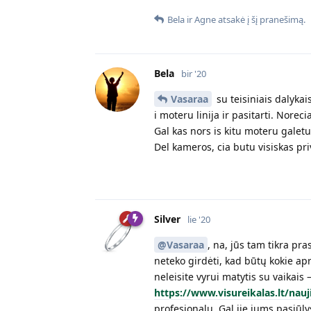
Bela
ir
Agne
atsakė į šį pranešimą.
Bela
bir '20
Vasaraa
su teisiniais dalyka
i moteru linija ir pasitarti. Noreci
Gal kas nors is kitu moteru galetu
Del kameros, cia butu visiskas pri
Silver
lie '20
@Vasaraa
, na, jūs tam tikra pra
neteko girdėti, kad būtų kokie apri
neleisite vyrui matytis su vaikais
https://www.visureikalas.lt/nau
profesionalų. Gal jie jums pasiūly