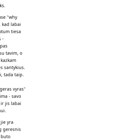
ks.
ose "why
 kad labai
kotum tiesa
 -
 pas
 su tavim, o
s kazkam
es santykius.
, tada taip.
"geras vyras"
eima - savo
r jis labai
ui.
jie yra
g geresnis
 buto