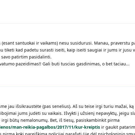
is (esant santuokai ir vaikams) nesu susidurusi. Manau, praverstu 
au tiketi kad padetu surasti iseiti, kaip iseiti saugiai ir jums ir jusu
 savo patirtim pasidalinti.
vatumo pazeidimas!! Gali buti tuscias gasdinimas, o bet taciau...
sme jau išsikraustėte (pas senelius). Aš su teise irgi turiu mažai, k
bojimai jums judėti su vaikais. Išvykti į užsienį nepavyktų, jeigu sla
 – irgi būtų nemalonumų. Bet, iš tiesų, pasiskambinkit pirma
jienos/man-reikia-pagalbos/2017/11/kur-kreiptis
ir gaukit patarim
s pirma kokį pareiškimą policijai parašyti (jie dėl psichologinio smur