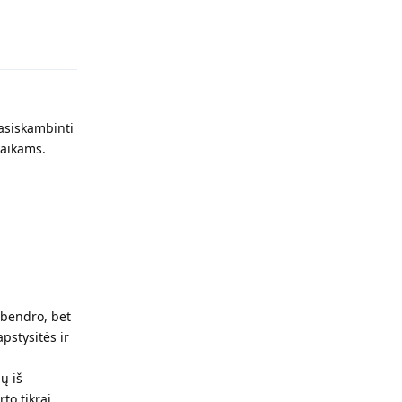
Atsakyti
pasiskambinti
 vaikams.
Atsakyti
ą bendro, bet
pstysitės ir
ų iš
to tikrai