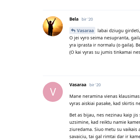
Bela
bir '20
Vasaraa
labai dziugu girdeti,
O jei vyro seima nesupranta, gaila
yra iprasta ir normalu (o gaila).
(O kai vyras su jumis tinkamai nesie
Vasaraa
bir '20
V
Mane neramina vienas klausimas. A
vyras aiskiai pasake, kad skirtis 
Bet as bijau, nes nezinau kaip jis
uzsimine, kad reiktu namie kameras
ziuredama. Siuo metu su vaikais a
savaiciu, tai gal rimtai dar ir kam