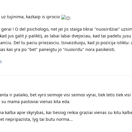
 uz tujinima, kazkaip is iprocio
as gerai ! O del psichologo, net jei jis staiga tikrai "nuosirdziai" uzs
kad jus galit ji palikti), as labai labai dvejociau, kad tai padetu jus
nciu. Del tu paciu priezasciu. Isivaizduoju, kad jo pozicija isliktu:
skas kas yra po "bet" paneigtu jo "nuosirdu" nora pasikeisti.
ą.
ir palaiko, bet vyro seimoje visi seimos vyrai, tiek tetis tiek visi
 su mama pastoviai vienas kita eda.
 kalba apie skyrybas, kai tiesiog reikia graziai vienas su kitu kalbe
et nepripazista, lyg tai butu norma...