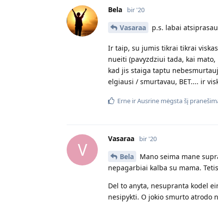
Bela
bir '20
Vasaraa
p.s. labai atsiprasau
Ir taip, su jumis tikrai tikrai visk
nueiti (pavyzdziui tada, kai mato, 
kad jis staiga taptu nebesmurtauja
elgiausi / smurtavau, BET.... ir vi
Erne
ir
Ausrine
mėgsta šį pranešim
Vasaraa
bir '20
V
Bela
Mano seima mane supranta 
nepagarbiai kalba su mama. Tetis
Del to anyta, nesupranta kodel eina
nesipykti. O jokio smurto atrodo n