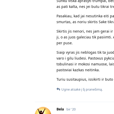
Sunku viska aprasyti trumpai, bet c
as pati kalta, nes jei butu tikrai 
Pasakiau, kad jai nesutinka eiti 
smurtas, as noriu skirtis Sake tikr
Skirtis jis nenori, nes jam gerai i
ji, o as juos galeciau tik pasiimti
per puse.
Siaip vyras jis neblogas tik ta 
varo i gilu liudesi. Pastovus pykc
tobulinasi ir mokosi namuose, lais
pastoviai kazkas neitinka.
Turiu susitaupius, issikirti ir but
Ugne
atsakė į šį pranešimą.
Bela
bir '20