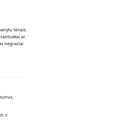
imanytu tenais
u santuokai ar
 as negraziai
Atsakyti
 sunus,
ti ir
Atsakyti