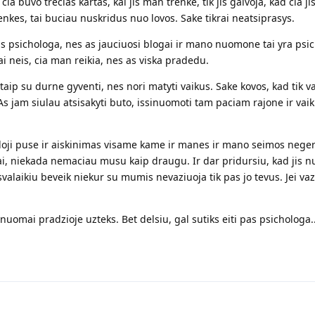
ia buvo trecias kartas, kai jis man trenke, tik jis galvoja, kad cia j
trenkes, tai buciau nuskridus nuo lovos. Sake tikrai neatsiprasys.
pas psichologa, nes as jauciuosi blogai ir mano nuomone tai yra psi
ai neis, cia man reikia, nes as viska pradedu.
r taip su durne gyventi, nes nori matyti vaikus. Sake kovos, kad tik va
. As jam siulau atsisakyti buto, issinuomoti tam paciam rajone ir vaik
juodoji puse ir aiskinimas visame kame ir manes ir mano seimos ne
iai, niekada nemaciau musu kaip draugu. Ir dar pridursiu, kad jis n
valaikiu beveik niekur su mumis nevaziuoja tik pas jo tevus. Jei vaz
o nuomai pradzioje uzteks. Bet delsiu, gal sutiks eiti pas psichologa..