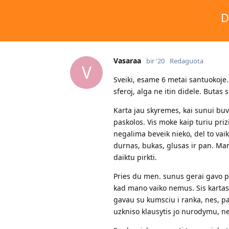
D
Vasaraa
bir '20
Redaguota
V
Sveiki, esame 6 metai santuokoje.
sferoj, alga ne itin didele. Butas 
Karta jau skyremes, kai sunui buv
paskolos. Vis moke kaip turiu priz
negalima beveik nieko, del to vai
durnas, bukas, glusas ir pan. Man
daiktu pirkti.
Pries du men. sunus gerai gavo pe
kad mano vaiko nemus. Sis kartas k
gavau su kumsciu i ranka, nes, pa
uzkniso klausytis jo nurodymu, ne