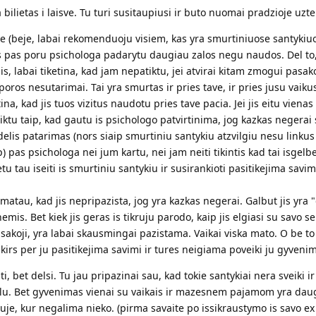
 bilietas i laisve. Tu turi susitaupiusi ir buto nuomai pradzioje uzte
je (beje, labai rekomenduoju visiem, kas yra smurtiniuose santykiu
as pas poru psichologa padarytu daugiau zalos negu naudos. Del to,
ais, labai tiketina, kad jam nepatiktu, jei atvirai kitam zmogui pasa
poros nesutarimai. Tai yra smurtas ir pries tave, ir pries jusu vaikus
etina, kad jis tuos vizitus naudotu pries tave pacia. Jei jis eitu vienas
teiktu taip, kad gautu is psichologo patvirtinima, jog kazkas negerai
idelis patarimas (nors siaip smurtiniu santykiu atzvilgiu nesu linku
aip) pas psichologa nei jum kartu, nei jam neiti tikintis kad tai isgelb
u tau iseiti is smurtiniu santykiu ir susirankioti pasitikejima savimi
 matau, kad jis nepripazista, jog yra kazkas negerai. Galbut jis yra 
mis. Bet kiek jis geras is tikruju parodo, kaip jis elgiasi su savo s
sakoji, yra labai skausmingai pazistama. Vaikai viska mato. O be to i
ai kirs per ju pasitikejima savimi ir tures neigiama poveiki ju gyvenim
i, bet delsi. Tu jau pripazinai sau, kad tokie santykiai nera sveiki ir 
malu. Bet gyvenimas vienai su vaikais ir mazesnem pajamom yra dau
je, kur negalima nieko. (pirma savaite po issikraustymo is savo ex