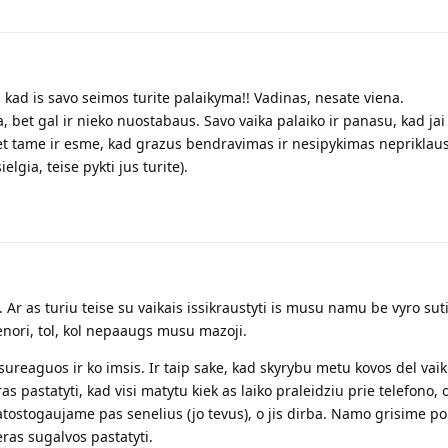
 kad is savo seimos turite palaikyma!! Vadinas, nesate viena.
, bet gal ir nieko nuostabaus. Savo vaika palaiko ir panasu, kad jai 
 Bet tame ir esme, kad grazus bendravimas ir nesipykimas nepriklau
lgia, teise pykti jus turite).
r as turiu teise su vaikais issikraustyti is musu namu be vyro su
nenori, tol, kol nepaaugs musu mazoji.
 sureaguos ir ko imsis. Ir taip sake, kad skyrybu metu kovos del vai
 pastatyti, kad visi matytu kiek as laiko praleidziu prie telefono, 
tostogaujame pas senelius (jo tevus), o jis dirba. Namo grisime po
eras sugalvos pastatyti.