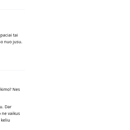
paciai tai
so nuo jusu.
Atsakyti
tikimo? Nes
ku. Dar
o ne vaikus
 keliu