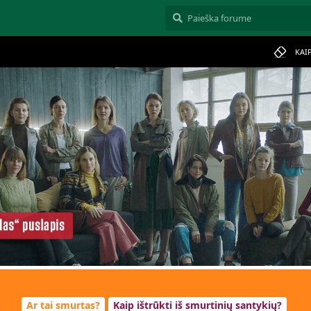
KAI
Ar tai smurtas?
Kaip ištrūkti iš smurtinių santykių?