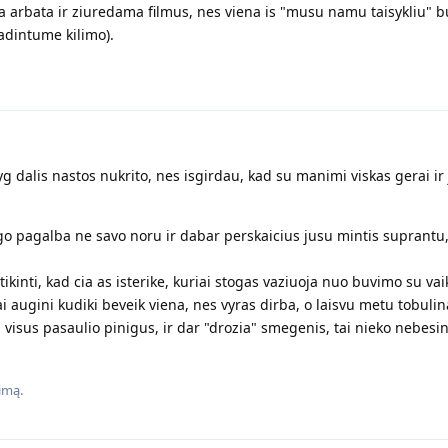
 arbata ir ziuredama filmus, nes viena is "musu namu taisykliu" b
dintume kilimo).
yg dalis nastos nukrito, nes isgirdau, kad su manimi viskas gerai ir
o pagalba ne savo noru ir dabar perskaicius jusu mintis suprantu,
ikinti, kad cia as isterike, kuriai stogas vaziuoja nuo buvimo su vai
 augini kudiki beveik viena, nes vyras dirba, o laisvu metu tobulin
 visus pasaulio pinigus, ir dar "drozia" smegenis, tai nieko nebesin
imą.