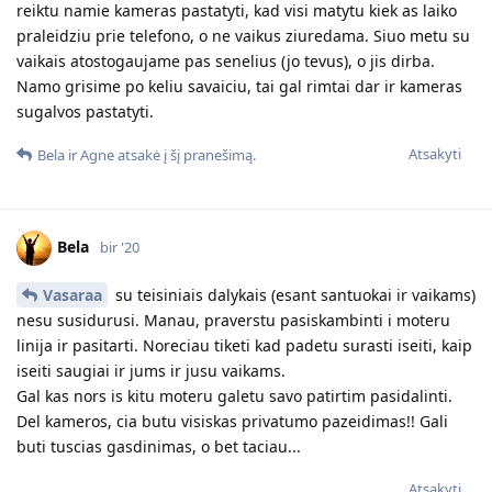
reiktu namie kameras pastatyti, kad visi matytu kiek as laiko
praleidziu prie telefono, o ne vaikus ziuredama. Siuo metu su
vaikais atostogaujame pas senelius (jo tevus), o jis dirba.
Namo grisime po keliu savaiciu, tai gal rimtai dar ir kameras
sugalvos pastatyti.
Atsakyti
Bela
ir
Agne
atsakė į šį pranešimą.
Bela
bir '20
Vasaraa
su teisiniais dalykais (esant santuokai ir vaikams)
nesu susidurusi. Manau, praverstu pasiskambinti i moteru
linija ir pasitarti. Noreciau tiketi kad padetu surasti iseiti, kaip
iseiti saugiai ir jums ir jusu vaikams.
Gal kas nors is kitu moteru galetu savo patirtim pasidalinti.
Del kameros, cia butu visiskas privatumo pazeidimas!! Gali
buti tuscias gasdinimas, o bet taciau...
Atsakyti