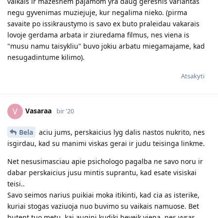
vaikais ir mazesnem pajamom yra daug geresnis variantas
negu gyvenimas muziejuje, kur negalima nieko. (pirma
savaite po issikraustymo is savo ex buto praleidau vakarais
lovoje gerdama arbata ir ziuredama filmus, nes viena is
"musu namu taisykliu" buvo jokiu arbatu miegamajame, kad
nesugadintume kilimo).
Atsakyti
Vasaraa
V
bir '20
Bela
aciu jums, perskaicius lyg dalis nastos nukrito, nes
isgirdau, kad su manimi viskas gerai ir judu teisinga linkme.
Net nesusimasciau apie psichologo pagalba ne savo noru ir
dabar perskaicius jusu mintis suprantu, kad esate visiskai
teisi..
Savo seimos narius puikiai moka itikinti, kad cia as isterike,
kuriai stogas vaziuoja nuo buvimo su vaikais namuose. Bet
butent tuo metu, kai augini kudiki beveik viena, nes vyras