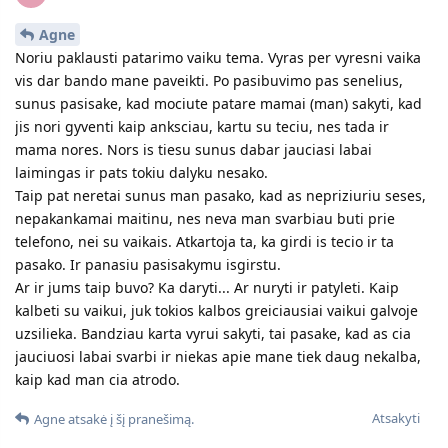
Agne
Noriu paklausti patarimo vaiku tema. Vyras per vyresni vaika
vis dar bando mane paveikti. Po pasibuvimo pas senelius,
sunus pasisake, kad mociute patare mamai (man) sakyti, kad
jis nori gyventi kaip anksciau, kartu su teciu, nes tada ir
mama nores. Nors is tiesu sunus dabar jauciasi labai
laimingas ir pats tokiu dalyku nesako.
Taip pat neretai sunus man pasako, kad as nepriziuriu seses,
nepakankamai maitinu, nes neva man svarbiau buti prie
telefono, nei su vaikais. Atkartoja ta, ka girdi is tecio ir ta
pasako. Ir panasiu pasisakymu isgirstu.
Ar ir jums taip buvo? Ka daryti... Ar nuryti ir patyleti. Kaip
kalbeti su vaikui, juk tokios kalbos greiciausiai vaikui galvoje
uzsilieka. Bandziau karta vyrui sakyti, tai pasake, kad as cia
jauciuosi labai svarbi ir niekas apie mane tiek daug nekalba,
kaip kad man cia atrodo.
Atsakyti
Agne
atsakė į šį pranešimą.