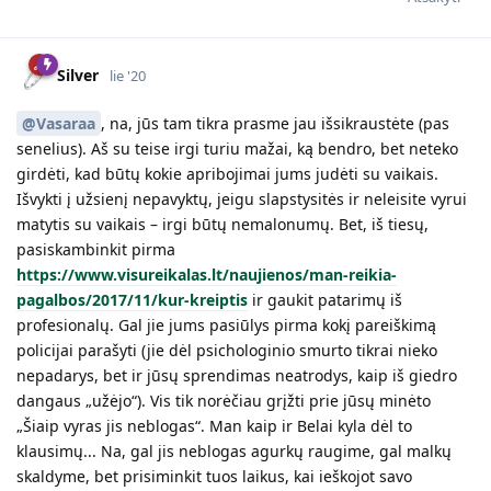
Silver
lie '20
@Vasaraa
, na, jūs tam tikra prasme jau išsikraustėte (pas
senelius). Aš su teise irgi turiu mažai, ką bendro, bet neteko
girdėti, kad būtų kokie apribojimai jums judėti su vaikais.
Išvykti į užsienį nepavyktų, jeigu slapstysitės ir neleisite vyrui
matytis su vaikais – irgi būtų nemalonumų. Bet, iš tiesų,
pasiskambinkit pirma
https://www.visureikalas.lt/naujienos/man-reikia-
pagalbos/2017/11/kur-kreiptis
ir gaukit patarimų iš
profesionalų. Gal jie jums pasiūlys pirma kokį pareiškimą
policijai parašyti (jie dėl psichologinio smurto tikrai nieko
nepadarys, bet ir jūsų sprendimas neatrodys, kaip iš giedro
dangaus „užėjo“). Vis tik norėčiau grįžti prie jūsų minėto
„Šiaip vyras jis neblogas“. Man kaip ir Belai kyla dėl to
klausimų... Na, gal jis neblogas agurkų raugime, gal malkų
skaldyme, bet prisiminkit tuos laikus, kai ieškojot savo