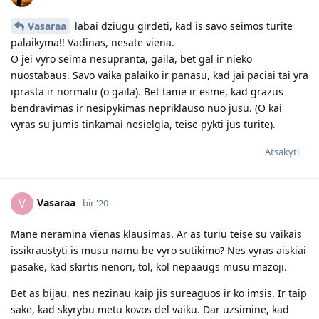
Vasaraa
labai dziugu girdeti, kad is savo seimos turite
palaikyma!! Vadinas, nesate viena.
O jei vyro seima nesupranta, gaila, bet gal ir nieko
nuostabaus. Savo vaika palaiko ir panasu, kad jai paciai tai yra
iprasta ir normalu (o gaila). Bet tame ir esme, kad grazus
bendravimas ir nesipykimas nepriklauso nuo jusu. (O kai
vyras su jumis tinkamai nesielgia, teise pykti jus turite).
Atsakyti
Vasaraa
V
bir '20
Mane neramina vienas klausimas. Ar as turiu teise su vaikais
issikraustyti is musu namu be vyro sutikimo? Nes vyras aiskiai
pasake, kad skirtis nenori, tol, kol nepaaugs musu mazoji.
Bet as bijau, nes nezinau kaip jis sureaguos ir ko imsis. Ir taip
sake, kad skyrybu metu kovos del vaiku. Dar uzsimine, kad