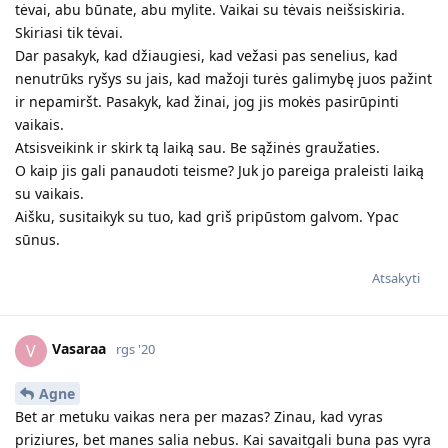
tėvai, abu būnate, abu mylite. Vaikai su tėvais neišsiskiria.
Skiriasi tik tėvai.
Dar pasakyk, kad džiaugiesi, kad vežasi pas senelius, kad
nenutrūks ryšys su jais, kad mažoji turės galimybę juos pažint
ir nepamiršt. Pasakyk, kad žinai, jog jis mokės pasirūpinti
vaikais.
Atsisveikink ir skirk tą laiką sau. Be sąžinės graužaties.
O kaip jis gali panaudoti teisme? Juk jo pareiga praleisti laiką
su vaikais.
Aišku, susitaikyk su tuo, kad griš pripūstom galvom. Ypac
sūnus.
Atsakyti
Vasaraa
V
rgs '20
Agne
Bet ar metuku vaikas nera per mazas? Zinau, kad vyras
priziures, bet manes salia nebus. Kai savaitgali buna pas vyra