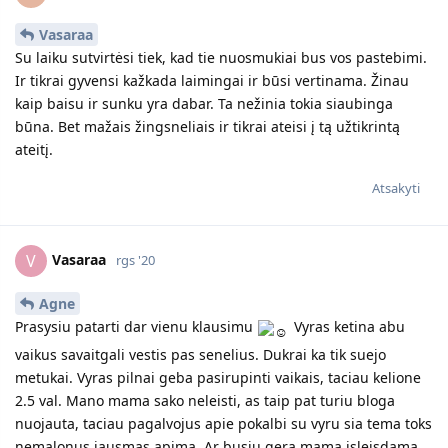
Vasaraa
Su laiku sutvirtėsi tiek, kad tie nuosmukiai bus vos pastebimi.
Ir tikrai gyvensi kažkada laimingai ir būsi vertinama. Žinau
kaip baisu ir sunku yra dabar. Ta nežinia tokia siaubinga
būna. Bet mažais žingsneliais ir tikrai ateisi į tą užtikrintą
ateitį.
Atsakyti
Vasaraa
V
rgs '20
Agne
Prasysiu patarti dar vienu klausimu
Vyras ketina abu
vaikus savaitgali vestis pas senelius. Dukrai ka tik suejo
metukai. Vyras pilnai geba pasirupinti vaikais, taciau kelione
2.5 val. Mano mama sako neleisti, as taip pat turiu bloga
nuojauta, taciau pagalvojus apie pokalbi su vyru sia tema toks
nemalonus jausmas apima. Ar busiu gera mama isleisdama