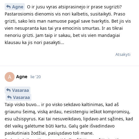
Agne
O ir jusu vyras atsiprasinejo ir prase sugrizti?
Pastarosiomis dienomis vis nori kalbetis, susitaikyti. Praso
grizti, sako leis man namuose pagal save tvarkytis. Bet jis vis
vien nesupranta kas tai yra emocinis smurtas. Ir as tikrai
nenoriu grizti. Jam taip ir sakau, bet vis vien mandagiai
klausau ka jis nori pasakyti...
Atsakyti
Agne
A
lie '20
Vasaraa
Vasaraa
Taip visko buvo... ir po visko sekdavo kaltinimas, kad aš
griaunu šeimą, viską ardau, nesistengiu ieškot kompromisų,
esu užsispyrus. Kai tai nesuveikdavo, lipdavo ant sąžinės, kad
dėl vaikų galėtume būti kartu. Galų gale išvadindavo
paskutiniais žodžiai, pasiųsdavo toli mane.