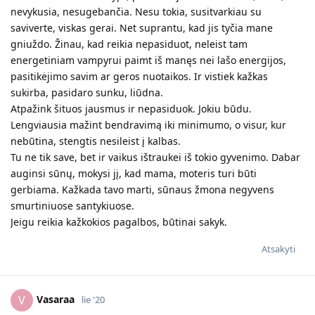
nevykusia, nesugebančia. Nesu tokia, susitvarkiau su
saviverte, viskas gerai. Net suprantu, kad jis tyčia mane
gniuždo. Žinau, kad reikia nepasiduot, neleist tam
energetiniam vampyrui paimt iš manęs nei lašo energijos,
pasitikėjimo savim ar geros nuotaikos. Ir vistiek kažkas
sukirba, pasidaro sunku, liūdna.
Atpažink šituos jausmus ir nepasiduok. Jokiu būdu.
Lengviausia mažint bendravimą iki minimumo, o visur, kur
nebūtina, stengtis nesileist į kalbas.
Tu ne tik save, bet ir vaikus ištraukei iš tokio gyvenimo. Dabar
auginsi sūnų, mokysi jį, kad mama, moteris turi būti
gerbiama. Kažkada tavo marti, sūnaus žmona negyvens
smurtiniuose santykiuose.
Jeigu reikia kažkokios pagalbos, būtinai sakyk.
Atsakyti
Vasaraa
V
lie '20