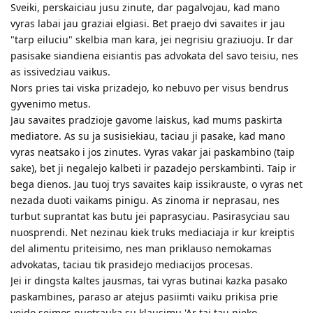
Sveiki, perskaiciau jusu zinute, dar pagalvojau, kad mano
vyras labai jau graziai elgiasi. Bet praejo dvi savaites ir jau
"tarp eiluciu" skelbia man kara, jei negrisiu graziuoju. Ir dar
pasisake siandiena eisiantis pas advokata del savo teisiu, nes
as issivedziau vaikus.
Nors pries tai viska prizadejo, ko nebuvo per visus bendrus
gyvenimo metus.
Jau savaites pradzioje gavome laiskus, kad mums paskirta
mediatore. As su ja susisiekiau, taciau ji pasake, kad mano
vyras neatsako i jos zinutes. Vyras vakar jai paskambino (taip
sake), bet ji negalejo kalbeti ir pazadejo perskambinti. Taip ir
bega dienos. Jau tuoj trys savaites kaip issikrauste, o vyras net
nezada duoti vaikams pinigu. As zinoma ir neprasau, nes
turbut suprantat kas butu jei paprasyciau. Pasirasyciau sau
nuosprendi. Net nezinau kiek truks mediaciaja ir kur kreiptis
del alimentu priteisimo, nes man priklauso nemokamas
advokatas, taciau tik prasidejo mediacijos procesas.
Jei ir dingsta kaltes jausmas, tai vyras butinai kazka pasako
paskambines, paraso ar atejus pasiimti vaiku prikisa prie
veido seimos nuotrauka su klausimu 'Ar tai tau nieko