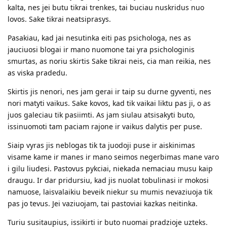
kalta, nes jei butu tikrai trenkes, tai buciau nuskridus nuo
lovos. Sake tikrai neatsiprasys.
Pasakiau, kad jai nesutinka eiti pas psichologa, nes as
jauciuosi blogai ir mano nuomone tai yra psichologinis
smurtas, as noriu skirtis Sake tikrai neis, cia man reikia, nes
as viska pradedu.
Skirtis jis nenori, nes jam gerai ir taip su durne gyventi, nes
nori matyti vaikus. Sake kovos, kad tik vaikai liktu pas ji, o as
juos galeciau tik pasiimti. As jam siulau atsisakyti buto,
issinuomoti tam paciam rajone ir vaikus dalytis per puse.
Siaip vyras jis neblogas tik ta juodoji puse ir aiskinimas
visame kame ir manes ir mano seimos negerbimas mane varo
i gilu liudesi. Pastovus pykciai, niekada nemaciau musu kaip
draugu. Ir dar pridursiu, kad jis nuolat tobulinasi ir mokosi
namuose, laisvalaikiu beveik niekur su mumis nevaziuoja tik
pas jo tevus. Jei vaziuojam, tai pastoviai kazkas neitinka.
Turiu susitaupius, issikirti ir buto nuomai pradzioje uzteks.