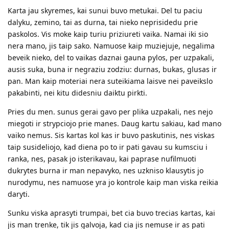
Karta jau skyremes, kai sunui buvo metukai. Del tu paciu
dalyku, zemino, tai as durna, tai nieko neprisidedu prie
paskolos. Vis moke kaip turiu priziureti vaika. Namai iki sio
nera mano, jis taip sako. Namuose kaip muziejuje, negalima
beveik nieko, del to vaikas daznai gauna pylos, per uzpakali,
ausis suka, buna ir negraziu zodziu: durnas, bukas, glusas ir
pan. Man kaip moteriai nera suteikiama laisve nei paveikslo
pakabinti, nei kitu didesniu daiktu pirkti.
Pries du men. sunus gerai gavo per plika uzpakali, nes nejo
miegoti ir strypciojo prie manes. Daug kartu sakiau, kad mano
vaiko nemus. Sis kartas kol kas ir buvo paskutinis, nes viskas
taip susideliojo, kad diena po to ir pati gavau su kumsciu i
ranka, nes, pasak jo isterikavau, kai paprase nufilmuoti
dukrytes burna ir man nepavyko, nes uzkniso klausytis jo
nurodymu, nes namuose yra jo kontrole kaip man viska reikia
daryti.
Sunku viska aprasyti trumpai, bet cia buvo trecias kartas, kai
jis man trenke, tik jis galvoja, kad cia jis nemuse ir as pati