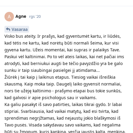
Agne
A
rgs '20
Vasaraa
Visko bus ateity. Ir prašys, kad gyventumėt kartu, ir liūdės,
kad tėtis ne kartu, kad norėtų būti normali šeima, kur visi
gyvena kartu. Užeis momentai, kai supras ir palaikys Tave.
Paskui vėl kaltinimai. Po to vėl ateis laikas, kai net pačiai ims
atrodyti, kad berniukui augti be tėčio pavyzdžio yra be galo
sunku ir taip siaubingai pasielgei jį atimdama...
Žiūrėk į tai kaip į laikinus etapus. Tiesiog vaikai išreiškia
skausmą. Kaip moka taip. Daugelį laiko gyvensit normaliai,
nors tie užėję kaltinimo - prašymo etapai bus tokie sunkūs,
kad galvosi ir apie psichologus sau ir vaikams.
Ka galiu pasakyt iš savo patirties, laikas tikrai gydo. Ir labai
stipriai. Svarbiausia, kad vaikai matytų, kad esi tvirta, kad
sprendimas negrįžtamas, kad nejaustų jokio blaškymosi iš
Tavo pusės. Visada sakydavau savo vaikams, kad negalima
būti su žmogum, kuris kankina, verčia jaustis kalta, menkina,