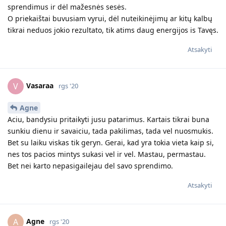
sprendimus ir dėl mažesnės sesės.
O priekaištai buvusiam vyrui, dėl nuteikinėjimų ar kitų kalbų
tikrai neduos jokio rezultato, tik atims daug energijos is Tavęs.
Atsakyti
Vasaraa
V
rgs '20
Agne
Aciu, bandysiu pritaikyti jusu patarimus. Kartais tikrai buna
sunkiu dienu ir savaiciu, tada pakilimas, tada vel nuosmukis.
Bet su laiku viskas tik geryn. Gerai, kad yra tokia vieta kaip si,
nes tos pacios mintys sukasi vel ir vel. Mastau, permastau.
Bet nei karto nepasigailejau del savo sprendimo.
Atsakyti
Agne
A
rgs '20