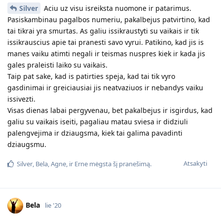
Silver
Aciu uz visu isreiksta nuomone ir patarimus.
Pasiskambinau pagalbos numeriu, pakalbejus patvirtino, kad
tai tikrai yra smurtas. As galiu issikraustyti su vaikais ir tik
issikrauscius apie tai pranesti savo vyrui. Patikino, kad jis is
manes vaiku atimti negali ir teismas nuspres kiek ir kada jis
gales praleisti laiko su vaikais.
Taip pat sake, kad is patirties speja, kad tai tik vyro
gasdinimai ir greiciausiai jis neatvaziuos ir nebandys vaiku
issivezti.
Visas dienas labai pergyvenau, bet pakalbejus ir isgirdus, kad
galiu su vaikais iseiti, pagaliau matau sviesa ir didziuli
palengvejima ir dziaugsma, kiek tai galima pavadinti
dziaugsmu.
Atsakyti
Silver
,
Bela
,
Agne
, ir
Erne
mėgsta šį pranešimą.
Bela
lie '20