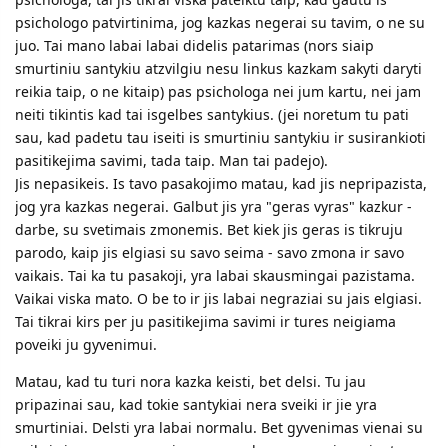
psichologo patvirtinima, jog kazkas negerai su tavim, o ne su
juo. Tai mano labai labai didelis patarimas (nors siaip
smurtiniu santykiu atzvilgiu nesu linkus kazkam sakyti daryti
reikia taip, o ne kitaip) pas psichologa nei jum kartu, nei jam
neiti tikintis kad tai isgelbes santykius. (jei noretum tu pati
sau, kad padetu tau iseiti is smurtiniu santykiu ir susirankioti
pasitikejima savimi, tada taip. Man tai padejo).
Jis nepasikeis. Is tavo pasakojimo matau, kad jis nepripazista,
jog yra kazkas negerai. Galbut jis yra "geras vyras" kazkur -
darbe, su svetimais zmonemis. Bet kiek jis geras is tikruju
parodo, kaip jis elgiasi su savo seima - savo zmona ir savo
vaikais. Tai ka tu pasakoji, yra labai skausmingai pazistama.
Vaikai viska mato. O be to ir jis labai negraziai su jais elgiasi.
Tai tikrai kirs per ju pasitikejima savimi ir tures neigiama
poveiki ju gyvenimui.
Matau, kad tu turi nora kazka keisti, bet delsi. Tu jau
pripazinai sau, kad tokie santykiai nera sveiki ir jie yra
smurtiniai. Delsti yra labai normalu. Bet gyvenimas vienai su