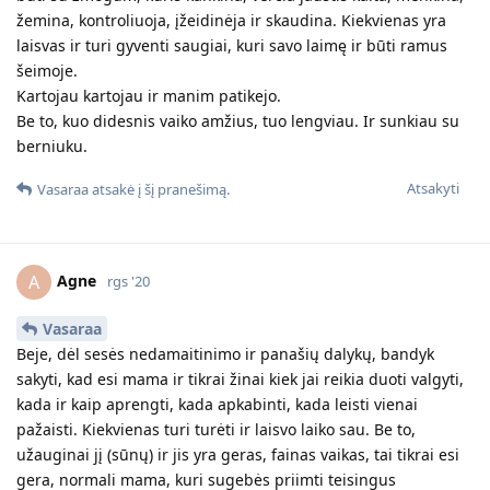
žemina, kontroliuoja, įžeidinėja ir skaudina. Kiekvienas yra
laisvas ir turi gyventi saugiai, kuri savo laimę ir būti ramus
šeimoje.
Kartojau kartojau ir manim patikejo.
Be to, kuo didesnis vaiko amžius, tuo lengviau. Ir sunkiau su
berniuku.
Atsakyti
Vasaraa
atsakė į šį pranešimą.
Agne
A
rgs '20
Vasaraa
Beje, dėl sesės nedamaitinimo ir panašių dalykų, bandyk
sakyti, kad esi mama ir tikrai žinai kiek jai reikia duoti valgyti,
kada ir kaip aprengti, kada apkabinti, kada leisti vienai
pažaisti. Kiekvienas turi turėti ir laisvo laiko sau. Be to,
užauginai jį (sūnų) ir jis yra geras, fainas vaikas, tai tikrai esi
gera, normali mama, kuri sugebės priimti teisingus