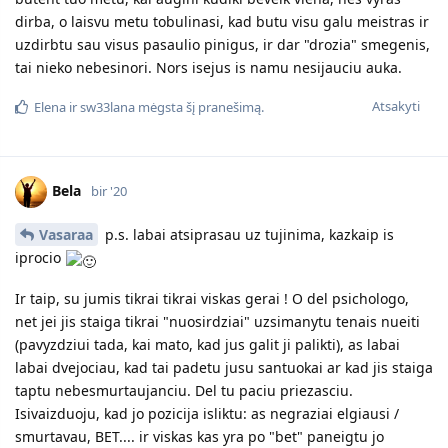
dirba, o laisvu metu tobulinasi, kad butu visu galu meistras ir
uzdirbtu sau visus pasaulio pinigus, ir dar "drozia" smegenis,
tai nieko nebesinori. Nors isejus is namu nesijauciu auka.
Atsakyti
Elena
ir
sw33lana
mėgsta šį pranešimą.
Bela
bir '20
Vasaraa
p.s. labai atsiprasau uz tujinima, kazkaip is
iprocio
Ir taip, su jumis tikrai tikrai viskas gerai ! O del psichologo,
net jei jis staiga tikrai "nuosirdziai" uzsimanytu tenais nueiti
(pavyzdziui tada, kai mato, kad jus galit ji palikti), as labai
labai dvejociau, kad tai padetu jusu santuokai ar kad jis staiga
taptu nebesmurtaujanciu. Del tu paciu priezasciu.
Isivaizduoju, kad jo pozicija isliktu: as negraziai elgiausi /
smurtavau, BET.... ir viskas kas yra po "bet" paneigtu jo