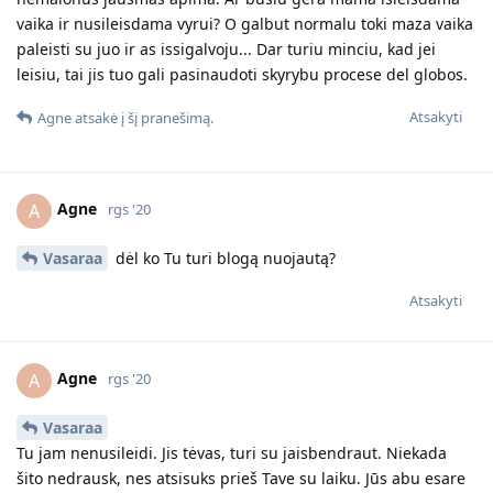
vaika ir nusileisdama vyrui? O galbut normalu toki maza vaika
paleisti su juo ir as issigalvoju... Dar turiu minciu, kad jei
leisiu, tai jis tuo gali pasinaudoti skyrybu procese del globos.
Atsakyti
Agne
atsakė į šį pranešimą.
Agne
A
rgs '20
Vasaraa
dėl ko Tu turi blogą nuojautą?
Atsakyti
Agne
A
rgs '20
Vasaraa
Tu jam nenusileidi. Jis tėvas, turi su jaisbendraut. Niekada
šito nedrausk, nes atsisuks prieš Tave su laiku. Jūs abu esare