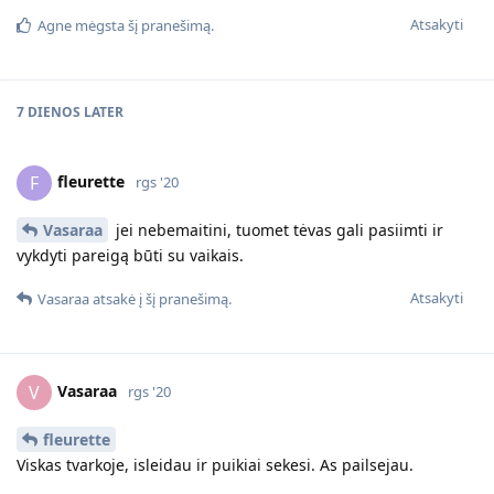
Atsakyti
Agne
mėgsta šį pranešimą.
7 DIENOS
LATER
fleurette
F
rgs '20
Vasaraa
jei nebemaitini, tuomet tėvas gali pasiimti ir
vykdyti pareigą būti su vaikais.
Atsakyti
Vasaraa
atsakė į šį pranešimą.
Vasaraa
V
rgs '20
fleurette
Viskas tvarkoje, isleidau ir puikiai sekesi. As pailsejau.