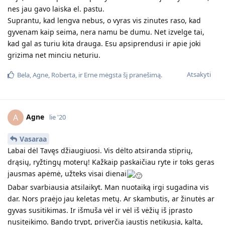
nes jau gavo laiska el. pastu.
Suprantu, kad lengva nebus, o vyras vis zinutes raso, kad
gyvenam kaip seima, nera namu be dumu. Net izvelge tai,
kad gal as turiu kita drauga. Esu apsiprendusi ir apie joki
grizima net minciu neturiu.
Atsakyti
Bela
,
Agne
,
Roberta
, ir
Erne
mėgsta šį pranešimą.
Agne
A
lie '20
Vasaraa
Labai dėl Tavęs džiaugiuosi. Vis dėlto atsiranda stiprių,
drąsių, ryžtingų moterų! Kažkaip paskaičiau ryte ir toks geras
jausmas apėmė, užteks visai dienai
Dabar svarbiausia atsilaikyt. Man nuotaiką irgi sugadina vis
dar. Nors praėjo jau keletas metų. Ar skambutis, ar žinutės ar
gyvas susitikimas. Ir išmuša vėl ir vėl iš vėžių iš įprasto
nusiteikimo. Bando trypt, priverčia jaustis netikusia, kalta,