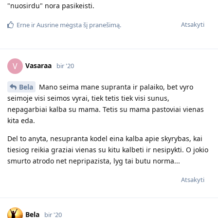
"nuosirdu" nora pasikeisti.
Atsakyti
Erne
ir
Ausrine
mėgsta šį pranešimą.
Vasaraa
V
bir '20
Bela
Mano seima mane supranta ir palaiko, bet vyro
seimoje visi seimos vyrai, tiek tetis tiek visi sunus,
nepagarbiai kalba su mama. Tetis su mama pastoviai vienas
kita eda.
Del to anyta, nesupranta kodel eina kalba apie skyrybas, kai
tiesiog reikia graziai vienas su kitu kalbeti ir nesipykti. O jokio
smurto atrodo net nepripazista, lyg tai butu norma...
Atsakyti
Bela
bir '20