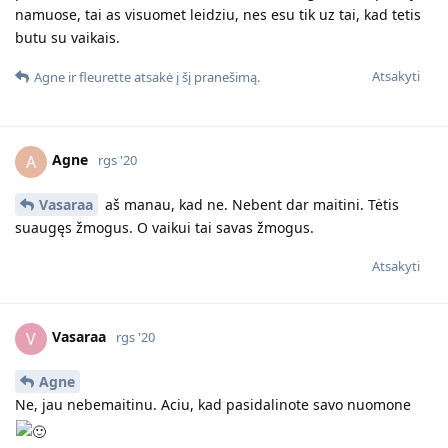
namuose, tai as visuomet leidziu, nes esu tik uz tai, kad tetis
butu su vaikais.
Atsakyti
Agne
ir
fleurette
atsakė į šį pranešimą.
Agne
A
rgs '20
Vasaraa
aš manau, kad ne. Nebent dar maitini. Tėtis
suaugęs žmogus. O vaikui tai savas žmogus.
Atsakyti
Vasaraa
V
rgs '20
Agne
Ne, jau nebemaitinu. Aciu, kad pasidalinote savo nuomone