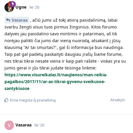
Ugne
lie '20
Vasaraa
, ačiū jums už tokį atvirą pasidalinimą, labai
svarbu žengti visus tuos pirmus žingsnius. Kitos forumo
dalyvės jau pasidalino savo mintimis ir patarimais, aš tik
norėjau palikti čia jums dar vieną nuorodą, atsakant į jūsų
klausimą "Ar tai smurtas?", gal ši informacija bus naudinga.
Taip pat gal padėtų paskaityti daugiau įrašų šiame forume,
nes tikrai tikrai nesate viena ir kaip pati rašėte - viskas yra su
jumis gerai ir jūs tikrai judate teisinga linkme:
https://www.visureikalas.lt/naujienos/man-reikia-
pagalbos/2017/11/ar-as-tikrai-gyvenu-sveikusoe-
santykiuose
Atsakyti
Erne
mėgsta šį pranešimą.
Vasaraa
V
lie '20