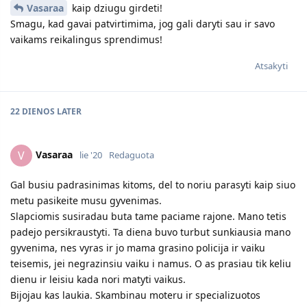
Vasaraa
kaip dziugu girdeti!
Smagu, kad gavai patvirtimima, jog gali daryti sau ir savo
vaikams reikalingus sprendimus!
Atsakyti
22 DIENOS
LATER
Vasaraa
V
lie '20
Redaguota
Gal busiu padrasinimas kitoms, del to noriu parasyti kaip siuo
metu pasikeite musu gyvenimas.
Slapciomis susiradau buta tame paciame rajone. Mano tetis
padejo persikraustyti. Ta diena buvo turbut sunkiausia mano
gyvenima, nes vyras ir jo mama grasino policija ir vaiku
teisemis, jei negrazinsiu vaiku i namus. O as prasiau tik keliu
dienu ir leisiu kada nori matyti vaikus.
Bijojau kas laukia. Skambinau moteru ir specializuotos