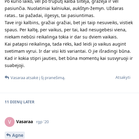
Po kurio laiko, vėl po truputį kalba šiltėja, gražėja ir vėl
pasiunčia. Nuolatiniai kalniukai, aukštyn-žemyn. Uždaras
ratas.. tai pažadai, ilgesys, tai pasiuntimas.
Tave irgi kalbins, gražiai gražiai, bet jei taip nesuveiks, vistiek
spaus. Per kaltę, per vaikus, per tai, kad nesugebėsi viena,
niekam nebūsi reikalinga tokia ir dar su dviem vaikais.
Kai patapsi reikalinga, tada rėks, kad leidi jo vaikus augint
svetimam vyrui. Ir dar visi kiti variantai. O jie išradingi būna.
Kad ir kokia stipri jauties, bet būna momentų kai susvyruoji ir
suabejoji.
Atsakyti
Vasaraa
atsakė į šį pranešimą.
11 DIENŲ
LATER
Vasaraa
V
rgp '20
Agne