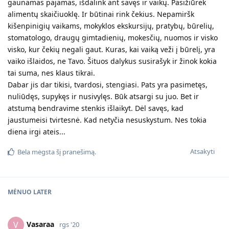
gaunamas pajamas, išdalink ant savęs ir vaikų. Pasižiūrėk
alimentų skaičiuoklę. Ir būtinai rink čekius. Nepamiršk
kišenpinigių vaikams, mokyklos ekskursijų, pratybų, būrelių,
stomatologo, draugų gimtadienių, mokesčių, nuomos ir visko
visko, kur čekių negali gaut. Kuras, kai vaiką veži į būrelį, yra
vaiko išlaidos, ne Tavo. Šituos dalykus susirašyk ir žinok kokia
tai suma, nes klaus tikrai.
Dabar jis dar tikisi, tvardosi, stengiasi. Pats yra pasimetęs,
nuliūdęs, supykęs ir nusivylęs. Būk atsargi su juo. Bet ir
atstumą bendravime stenkis išlaikyt. Dėl savęs, kad
jaustumeisi tvirtesnė. Kad netyčia nesuskystum. Nes tokia
diena irgi ateis...
Atsakyti
Bela
mėgsta šį pranešimą.
MĖNUO
LATER
Vasaraa
V
rgs '20