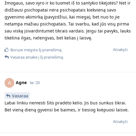
žmogaus, savo vyro ir ko tuomet iš to santykio tikėjotės? Net ir
didžiausi psichopatai nėra psichopatais kiekvieną savo
gyvenimo akimirką (pavyzdžiui, kai miega), bet nuo to jie
netampa mažiau psichopatais. Tai svarbu, kad jūs visų pirma
sau viską įsivardintumėt tikrais vardais. Jeigu tai pavyks, lauks
tikėtina ilgas, nelengvas, bet kelias į laisvę.
Atsakyti
Boruze
mėgsta šį pranešimą.
Vasaraa
atsakė į šį pranešimą.
Agne
A
lie '20
Vasaraa
Labai linkiu nemesti šito pradėto kelio. Jis bus sunkus tikrai.
Bet vieną dieną gyvensi be baimes, ir tiesiog kvėpuosi laisve.
Atsakyti