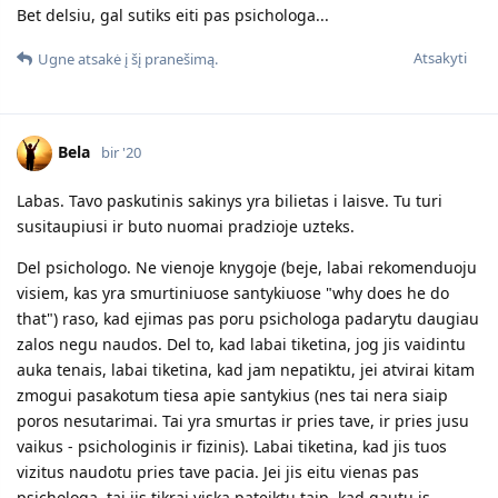
Bet delsiu, gal sutiks eiti pas psichologa...
Atsakyti
Ugne
atsakė į šį pranešimą.
Bela
bir '20
Labas. Tavo paskutinis sakinys yra bilietas i laisve. Tu turi
susitaupiusi ir buto nuomai pradzioje uzteks.
Del psichologo. Ne vienoje knygoje (beje, labai rekomenduoju
visiem, kas yra smurtiniuose santykiuose "why does he do
that") raso, kad ejimas pas poru psichologa padarytu daugiau
zalos negu naudos. Del to, kad labai tiketina, jog jis vaidintu
auka tenais, labai tiketina, kad jam nepatiktu, jei atvirai kitam
zmogui pasakotum tiesa apie santykius (nes tai nera siaip
poros nesutarimai. Tai yra smurtas ir pries tave, ir pries jusu
vaikus - psichologinis ir fizinis). Labai tiketina, kad jis tuos
vizitus naudotu pries tave pacia. Jei jis eitu vienas pas
psichologa, tai jis tikrai viska pateiktu taip, kad gautu is