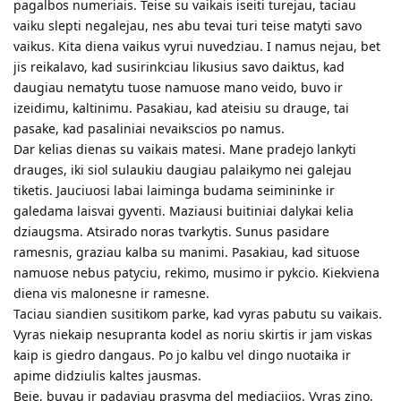
pagalbos numeriais. Teise su vaikais iseiti turejau, taciau
vaiku slepti negalejau, nes abu tevai turi teise matyti savo
vaikus. Kita diena vaikus vyrui nuvedziau. I namus nejau, bet
jis reikalavo, kad susirinkciau likusius savo daiktus, kad
daugiau nematytu tuose namuose mano veido, buvo ir
izeidimu, kaltinimu. Pasakiau, kad ateisiu su drauge, tai
pasake, kad pasaliniai nevaikscios po namus.
Dar kelias dienas su vaikais matesi. Mane pradejo lankyti
drauges, iki siol sulaukiu daugiau palaikymo nei galejau
tiketis. Jauciuosi labai laiminga budama seimininke ir
galedama laisvai gyventi. Maziausi buitiniai dalykai kelia
dziaugsma. Atsirado noras tvarkytis. Sunus pasidare
ramesnis, graziau kalba su manimi. Pasakiau, kad situose
namuose nebus patyciu, rekimo, musimo ir pykcio. Kiekviena
diena vis malonesne ir ramesne.
Taciau siandien susitikom parke, kad vyras pabutu su vaikais.
Vyras niekaip nesupranta kodel as noriu skirtis ir jam viskas
kaip is giedro dangaus. Po jo kalbu vel dingo nuotaika ir
apime didziulis kaltes jausmas.
Beje, buvau ir padaviau prasyma del mediacijos. Vyras zino,