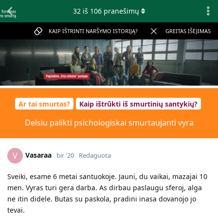
32
iš
106
pranešimų
KAIP IŠTRINTI NARŠYMO ISTORIJĄ?
GREITAS IŠĖJIMAS
Ar tai smurtas?
Kaip ištrūkti iš smurtinių santykių?
Delsiu palikti psichologiskai smurtaujanti vyra
Vasaraa
V
bir '20
Redaguota
Sveiki, esame 6 metai santuokoje. Jauni, du vaikai, mazajai 10
men. Vyras turi gera darba. As dirbau paslaugu sferoj, alga
ne itin didele. Butas su paskola, pradini inasa dovanojo jo
tevai.