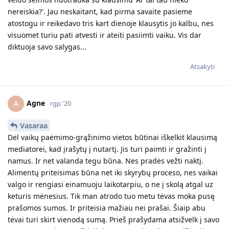
nereiskia?'. Jau neskaitant, kad pirma savaite pasieme
atostogu ir reikedavo tris kart dienoje klausytis jo kalbu, nes
visuomet turiu pati atvesti ir ateiti pasiimti vaiku. Vis dar
diktuoja savo salygas...
Atsakyti
Agne
A
rgp '20
Vasaraa
Dėl vaikų paėmimo-grąžinimo vietos būtinai iškelkit klausimą
mediatorei, kad įrašytų į nutartį. Jis turi paimti ir gražinti į
namus. Ir net valanda tegu būna. Nes pradės vežti naktį.
Alimentų priteisimas būna net iki skyrybų proceso, nes vaikai
valgo ir rengiasi einamuoju laikotarpiu, o ne į skolą atgal uz
keturis mėnesius. Tik man atrodo tuo metu tėvas moka pusę
prašomos sumos. Ir priteisia mažiau nei prašai. Šiaip abu
tėvai turi skirt vienodą sumą. Prieš prašydama atsižvelk į savo