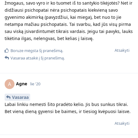
žmogaus, savo vyro ir ko tuomet iš to santykio tikėjotės? Net ir
didžiausi psichopatai nėra psichopatais kiekvieną savo
gyvenimo akimirką (pavyzdžiui, kai miega), bet nuo to jie
netampa mažiau psichopatais. Tai svarbu, kad jūs visų pirma
sau viską įsivardintumėt tikrais vardais. Jeigu tai pavyks, lauks
tikėtina ilgas, nelengvas, bet kelias į laisvę.
Atsakyti
Boruze
mėgsta šį pranešimą.
Vasaraa
atsakė į šį pranešimą.
Agne
A
lie '20
Vasaraa
Labai linkiu nemesti šito pradėto kelio. Jis bus sunkus tikrai.
Bet vieną dieną gyvensi be baimes, ir tiesiog kvėpuosi laisve.
Atsakyti