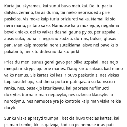
Karta jau skyremes, kai sunui buvo metukai. Del tu paciu
dalyku, zemino, tai as durna, tai nieko neprisidedu prie
paskolos. Vis moke kaip turiu priziureti vaika. Namai iki sio
nera mano, jis taip sako. Namuose kaip muziejuje, negalima
beveik nieko, del to vaikas daznai gauna pylos, per uzpakali,
ausis suka, buna ir negraziu zodziu: durnas, bukas, glusas ir
pan. Man kaip moteriai nera suteikiama laisve nei paveikslo
pakabinti, nei kitu didesniu daiktu pirkti.
Pries du men. sunus gerai gavo per plika uzpakali, nes nejo
miegoti ir strypciojo prie manes. Daug kartu sakiau, kad mano
vaiko nemus. Sis kartas kol kas ir buvo paskutinis, nes viskas
taip susideliojo, kad diena po to ir pati gavau su kumsciu i
ranka, nes, pasak jo isterikavau, kai paprase nufilmuoti
dukrytes burna ir man nepavyko, nes uzkniso klausytis jo
nurodymu, nes namuose yra jo kontrole kaip man viska reikia
daryti.
Sunku viska aprasyti trumpai, bet cia buvo trecias kartas, kai
jis man trenke, tik jis galvoja, kad cia jis nemuse ir as pati