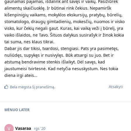
gaunamas pajamas, išdalink ant savęs ir vaikų. Pasižiūrėk
alimentų skaičiuoklę. Ir būtinai rink čekius. Nepamiršk
kišenpinigių vaikams, mokyklos ekskursijų, pratybų, būrelių,
stomatologo, draugų gimtadienių, mokesčių, nuomos ir visko
visko, kur čekių negali gaut. Kuras, kai vaiką veži į būrelį, yra
vaiko išlaidos, ne Tavo. Šituos dalykus susirašyk ir žinok kokia
tai suma, nes klaus tikrai.
Dabar jis dar tikisi, tvardosi, stengiasi. Pats yra pasimetęs,
nuliūdęs, supykęs ir nusivylęs. Būk atsargi su juo. Bet ir
atstumą bendravime stenkis išlaikyt. Dėl savęs, kad
jaustumeisi tvirtesnė. Kad netyčia nesuskystum. Nes tokia
diena irgi ateis...
Atsakyti
Bela
mėgsta šį pranešimą.
MĖNUO
LATER
Vasaraa
V
rgs '20