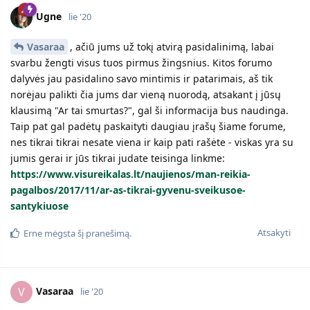
Ugne
lie '20
Vasaraa
, ačiū jums už tokį atvirą pasidalinimą, labai
svarbu žengti visus tuos pirmus žingsnius. Kitos forumo
dalyvės jau pasidalino savo mintimis ir patarimais, aš tik
norėjau palikti čia jums dar vieną nuorodą, atsakant į jūsų
klausimą "Ar tai smurtas?", gal ši informacija bus naudinga.
Taip pat gal padėtų paskaityti daugiau įrašų šiame forume,
nes tikrai tikrai nesate viena ir kaip pati rašėte - viskas yra su
jumis gerai ir jūs tikrai judate teisinga linkme:
https://www.visureikalas.lt/naujienos/man-reikia-
pagalbos/2017/11/ar-as-tikrai-gyvenu-sveikusoe-
santykiuose
Atsakyti
Erne
mėgsta šį pranešimą.
Vasaraa
V
lie '20