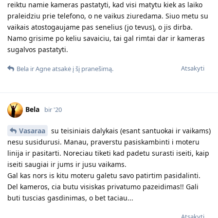
reiktu namie kameras pastatyti, kad visi matytu kiek as laiko
praleidziu prie telefono, o ne vaikus ziuredama. Siuo metu su
vaikais atostogaujame pas senelius (jo tevus), o jis dirba.
Namo grisime po keliu savaiciu, tai gal rimtai dar ir kameras
sugalvos pastatyti.
Atsakyti
Bela
ir
Agne
atsakė į šį pranešimą.
Bela
bir '20
Vasaraa
su teisiniais dalykais (esant santuokai ir vaikams)
nesu susidurusi. Manau, praverstu pasiskambinti i moteru
linija ir pasitarti. Noreciau tiketi kad padetu surasti iseiti, kaip
iseiti saugiai ir jums ir jusu vaikams.
Gal kas nors is kitu moteru galetu savo patirtim pasidalinti.
Del kameros, cia butu visiskas privatumo pazeidimas!! Gali
buti tuscias gasdinimas, o bet taciau...
Atsakyti