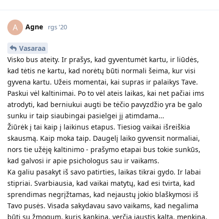
Agne
A
rgs '20
Vasaraa
Visko bus ateity. Ir prašys, kad gyventumėt kartu, ir liūdės,
kad tėtis ne kartu, kad norėtų būti normali šeima, kur visi
gyvena kartu. Užeis momentai, kai supras ir palaikys Tave.
Paskui vėl kaltinimai. Po to vėl ateis laikas, kai net pačiai ims
atrodyti, kad berniukui augti be tėčio pavyzdžio yra be galo
sunku ir taip siaubingai pasielgei jį atimdama...
Žiūrėk į tai kaip į laikinus etapus. Tiesiog vaikai išreiškia
skausmą. Kaip moka taip. Daugelį laiko gyvensit normaliai,
nors tie užėję kaltinimo - prašymo etapai bus tokie sunkūs,
kad galvosi ir apie psichologus sau ir vaikams.
Ka galiu pasakyt iš savo patirties, laikas tikrai gydo. Ir labai
stipriai. Svarbiausia, kad vaikai matytų, kad esi tvirta, kad
sprendimas negrįžtamas, kad nejaustų jokio blaškymosi iš
Tavo pusės. Visada sakydavau savo vaikams, kad negalima
būti su žmogum, kuris kankina, verčia jaustis kalta, menkina,