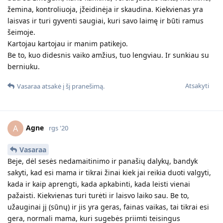
žemina, kontroliuoja, įžeidinėja ir skaudina. Kiekvienas yra
laisvas ir turi gyventi saugiai, kuri savo laimę ir būti ramus
šeimoje.
Kartojau kartojau ir manim patikejo.
Be to, kuo didesnis vaiko amžius, tuo lengviau. Ir sunkiau su
berniuku.
Atsakyti
Vasaraa
atsakė į šį pranešimą.
Agne
A
rgs '20
Vasaraa
Beje, dėl sesės nedamaitinimo ir panašių dalykų, bandyk
sakyti, kad esi mama ir tikrai žinai kiek jai reikia duoti valgyti,
kada ir kaip aprengti, kada apkabinti, kada leisti vienai
pažaisti. Kiekvienas turi turėti ir laisvo laiko sau. Be to,
užauginai jį (sūnų) ir jis yra geras, fainas vaikas, tai tikrai esi
gera, normali mama, kuri sugebės priimti teisingus