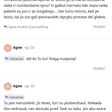
vaika ir nusileisdama vyrui? O galbut normalu toki maza vaika
paleisti su juo ir as issigalvoju... Dar turiu minciu, kad jei
leisiu, tai jis tuo gali pasinaudoti skyrybu procese del globos.
Atsakyti
Agne
atsakė į šį pranešimą.
Agne
A
rgs '20
Vasaraa
dėl ko Tu turi blogą nuojautą?
Atsakyti
Agne
A
rgs '20
Vasaraa
Tu jam nenusileidi. Jis tėvas, turi su jaisbendraut. Niekada
šito nedrausk, nes atsisuks prieš Tave su laiku. Jūs abu esare