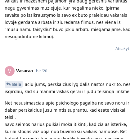
vaikais ir mazesnem pajamom yra daug geresnis variantas
negu gyvenimas muziejuje, kur negalima nieko. (pirma
savaite po issikraustymo is savo ex buto praleidau vakarais
lovoje gerdama arbata ir ziuredama filmus, nes viena is
"musu namu taisykliu" buvo jokiu arbatu miegamajame, kad
nesugadintume kilimo).
Atsakyti
Vasaraa
V
bir '20
Bela
aciu jums, perskaicius lyg dalis nastos nukrito, nes
isgirdau, kad su manimi viskas gerai ir judu teisinga linkme.
Net nesusimasciau apie psichologo pagalba ne savo noru ir
dabar perskaicius jusu mintis suprantu, kad esate visiskai
teisi..
Savo seimos narius puikiai moka itikinti, kad cia as isterike,
kuriai stogas vaziuoja nuo buvimo su vaikais namuose. Bet
butent tuo metu, kai augini kudiki beveik viena, nes vyras