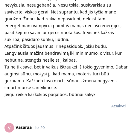
nevykusia, nesugebančia. Nesu tokia, susitvarkiau su
saviverte, viskas gerai. Net suprantu, kad jis tyčia mane
gniuždo. Žinau, kad reikia nepasiduot, neleist tam
energetiniam vampyrui paimt iš manęs nei lašo energijos,
pasitikėjimo savim ar geros nuotaikos. Ir vistiek kažkas
sukirba, pasidaro sunku, liūdna.
Atpažink šituos jausmus ir nepasiduok. Jokiu būdu.
Lengviausia mažint bendravimą iki minimumo, o visur, kur
nebūtina, stengtis nesileist į kalbas.
Tu ne tik save, bet ir vaikus ištraukei iš tokio gyvenimo. Dabar
auginsi sūnų, mokysi jį, kad mama, moteris turi būti
gerbiama. Kažkada tavo marti, sūnaus žmona negyvens
smurtiniuose santykiuose.
Jeigu reikia kažkokios pagalbos, būtinai sakyk.
Atsakyti
Vasaraa
V
lie '20