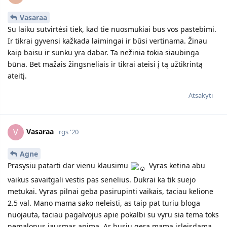
Vasaraa
Su laiku sutvirtėsi tiek, kad tie nuosmukiai bus vos pastebimi.
Ir tikrai gyvensi kažkada laimingai ir būsi vertinama. Žinau
kaip baisu ir sunku yra dabar. Ta nežinia tokia siaubinga
būna. Bet mažais žingsneliais ir tikrai ateisi į tą užtikrintą
ateitį.
Atsakyti
Vasaraa
V
rgs '20
Agne
Prasysiu patarti dar vienu klausimu
Vyras ketina abu
vaikus savaitgali vestis pas senelius. Dukrai ka tik suejo
metukai. Vyras pilnai geba pasirupinti vaikais, taciau kelione
2.5 val. Mano mama sako neleisti, as taip pat turiu bloga
nuojauta, taciau pagalvojus apie pokalbi su vyru sia tema toks
nemalonus jausmas apima. Ar busiu gera mama isleisdama