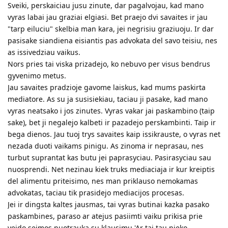
Sveiki, perskaiciau jusu zinute, dar pagalvojau, kad mano
vyras labai jau graziai elgiasi. Bet praejo dvi savaites ir jau
"tarp eiluciu" skelbia man kara, jei negrisiu graziuoju. Ir dar
pasisake siandiena eisiantis pas advokata del savo teisiu, nes
as issivedziau vaikus.
Nors pries tai viska prizadejo, ko nebuvo per visus bendrus
gyvenimo metus.
Jau savaites pradzioje gavome laiskus, kad mums paskirta
mediatore. As su ja susisiekiau, taciau ji pasake, kad mano
vyras neatsako i jos zinutes. Vyras vakar jai paskambino (taip
sake), bet ji negalejo kalbeti ir pazadejo perskambinti. Taip ir
bega dienos. Jau tuoj trys savaites kaip issikrauste, o vyras net
nezada duoti vaikams pinigu. As zinoma ir neprasau, nes
turbut suprantat kas butu jei paprasyciau. Pasirasyciau sau
nuosprendi. Net nezinau kiek truks mediaciaja ir kur kreiptis
del alimentu priteisimo, nes man priklauso nemokamas
advokatas, taciau tik prasidejo mediacijos procesas.
Jei ir dingsta kaltes jausmas, tai vyras butinai kazka pasako
paskambines, paraso ar atejus pasiimti vaiku prikisa prie
veido seimos nuotrauka su klausimu 'Ar tai tau nieko