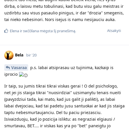
dirba, o laisvu metu tobulinasi, kad butu visu galu meistras ir
uzdirbtu sau visus pasaulio pinigus, ir dar "drozia" smegenis,
tai nieko nebesinori. Nors isejus is namu nesijauciu auka.
Atsakyti
Elena
ir
sw33lana
mėgsta šį pranešimą.
Bela
bir '20
Vasaraa
p.s. labai atsiprasau uz tujinima, kazkaip is
iprocio
Ir taip, su jumis tikrai tikrai viskas gerai ! O del psichologo,
net jei jis staiga tikrai "nuosirdziai" uzsimanytu tenais nueiti
(pavyzdziui tada, kai mato, kad jus galit ji palikti), as labai
labai dvejociau, kad tai padetu jusu santuokai ar kad jis staiga
taptu nebesmurtaujanciu. Del tu paciu priezasciu.
Isivaizduoju, kad jo pozicija isliktu: as negraziai elgiausi /
smurtavau, BET.... ir viskas kas yra po "bet" paneigtu jo