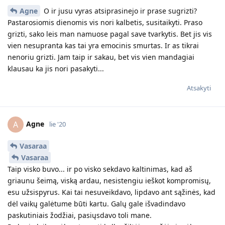
Agne
O ir jusu vyras atsiprasinejo ir prase sugrizti?
Pastarosiomis dienomis vis nori kalbetis, susitaikyti. Praso
grizti, sako leis man namuose pagal save tvarkytis. Bet jis vis
vien nesupranta kas tai yra emocinis smurtas. Ir as tikrai
nenoriu grizti. Jam taip ir sakau, bet vis vien mandagiai
klausau ka jis nori pasakyti...
Atsakyti
Agne
A
lie '20
Vasaraa
Vasaraa
Taip visko buvo... ir po visko sekdavo kaltinimas, kad aš
griaunu šeimą, viską ardau, nesistengiu ieškot kompromisų,
esu užsispyrus. Kai tai nesuveikdavo, lipdavo ant sąžinės, kad
dėl vaikų galėtume būti kartu. Galų gale išvadindavo
paskutiniais žodžiai, pasiųsdavo toli mane.