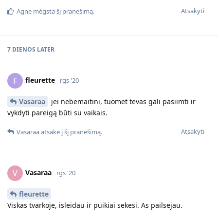
Atsakyti
Agne
mėgsta šį pranešimą.
7 DIENOS
LATER
fleurette
F
rgs '20
Vasaraa
jei nebemaitini, tuomet tėvas gali pasiimti ir
vykdyti pareigą būti su vaikais.
Atsakyti
Vasaraa
atsakė į šį pranešimą.
Vasaraa
V
rgs '20
fleurette
Viskas tvarkoje, isleidau ir puikiai sekesi. As pailsejau.