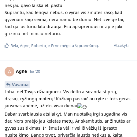
nes jau gavo laiska el. pastu.
Suprantu, kad lengva nebus, o vyras vis zinutes raso, kad
gyvenam kaip seima, nera namu be dumu. Net izvelge tai,
kad gal as turiu kita drauga. Esu apsiprendusi ir apie joki
grizima net minciu neturiu.
Atsakyti
Bela
,
Agne
,
Roberta
, ir
Erne
mėgsta šį pranešimą.
Agne
A
lie '20
Vasaraa
Labai dėl Tavęs džiaugiuosi. Vis dėlto atsiranda stiprių,
drąsių, ryžtingų moterų! Kažkaip paskaičiau ryte ir toks geras
jausmas apėmė, užteks visai dienai
Dabar svarbiausia atsilaikyt. Man nuotaiką irgi sugadina vis
dar. Nors praėjo jau keletas metų. Ar skambutis, ar žinutės ar
gyvas susitikimas. Ir išmuša vėl ir vėl iš vėžių iš įprasto
nusiteikimo. Bando trypt, priverčia jaustis netikusia, kalta,