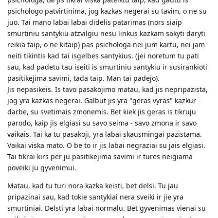
psichologo patvirtinima, jog kazkas negerai su tavim, o ne su
juo. Tai mano labai labai didelis patarimas (nors siaip
smurtiniu santykiu atzvilgiu nesu linkus kazkam sakyti daryti
reikia taip, o ne kitaip) pas psichologa nei jum kartu, nei jam
neiti tikintis kad tai isgelbes santykius. (jei noretum tu pati
sau, kad padetu tau iseiti is smurtiniu santykiu ir susirankioti
pasitikejima savimi, tada taip. Man tai padejo).
Jis nepasikeis. Is tavo pasakojimo matau, kad jis nepripazista,
jog yra kazkas negerai. Galbut jis yra "geras vyras" kazkur -
darbe, su svetimais zmonemis. Bet kiek jis geras is tikruju
parodo, kaip jis elgiasi su savo seima - savo zmona ir savo
vaikais. Tai ka tu pasakoji, yra labai skausmingai pazistama.
Vaikai viska mato. O be to ir jis labai negraziai su jais elgiasi.
Tai tikrai kirs per ju pasitikejima savimi ir tures neigiama
poveiki ju gyvenimui.
Matau, kad tu turi nora kazka keisti, bet delsi. Tu jau
pripazinai sau, kad tokie santykiai nera sveiki ir jie yra
smurtiniai. Delsti yra labai normalu. Bet gyvenimas vienai su