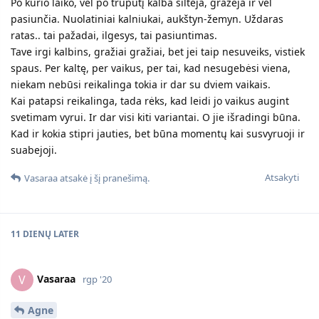
Po kurio laiko, vėl po truputį kalba šiltėja, gražėja ir vėl
pasiunčia. Nuolatiniai kalniukai, aukštyn-žemyn. Uždaras
ratas.. tai pažadai, ilgesys, tai pasiuntimas.
Tave irgi kalbins, gražiai gražiai, bet jei taip nesuveiks, vistiek
spaus. Per kaltę, per vaikus, per tai, kad nesugebėsi viena,
niekam nebūsi reikalinga tokia ir dar su dviem vaikais.
Kai patapsi reikalinga, tada rėks, kad leidi jo vaikus augint
svetimam vyrui. Ir dar visi kiti variantai. O jie išradingi būna.
Kad ir kokia stipri jauties, bet būna momentų kai susvyruoji ir
suabejoji.
Atsakyti
Vasaraa
atsakė į šį pranešimą.
11 DIENŲ
LATER
Vasaraa
V
rgp '20
Agne