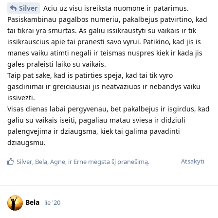
Silver
Aciu uz visu isreiksta nuomone ir patarimus.
Pasiskambinau pagalbos numeriu, pakalbejus patvirtino, kad
tai tikrai yra smurtas. As galiu issikraustyti su vaikais ir tik
issikrauscius apie tai pranesti savo vyrui. Patikino, kad jis is
manes vaiku atimti negali ir teismas nuspres kiek ir kada jis
gales praleisti laiko su vaikais.
Taip pat sake, kad is patirties speja, kad tai tik vyro
gasdinimai ir greiciausiai jis neatvaziuos ir nebandys vaiku
issivezti.
Visas dienas labai pergyvenau, bet pakalbejus ir isgirdus, kad
galiu su vaikais iseiti, pagaliau matau sviesa ir didziuli
palengvejima ir dziaugsma, kiek tai galima pavadinti
dziaugsmu.
Atsakyti
Silver
,
Bela
,
Agne
, ir
Erne
mėgsta šį pranešimą.
Bela
lie '20