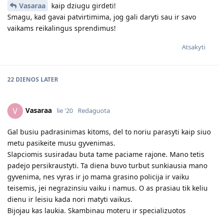
Vasaraa
kaip dziugu girdeti!
Smagu, kad gavai patvirtimima, jog gali daryti sau ir savo
vaikams reikalingus sprendimus!
Atsakyti
22 DIENOS
LATER
Vasaraa
V
lie '20
Redaguota
Gal busiu padrasinimas kitoms, del to noriu parasyti kaip siuo
metu pasikeite musu gyvenimas.
Slapciomis susiradau buta tame paciame rajone. Mano tetis
padejo persikraustyti. Ta diena buvo turbut sunkiausia mano
gyvenima, nes vyras ir jo mama grasino policija ir vaiku
teisemis, jei negrazinsiu vaiku i namus. O as prasiau tik keliu
dienu ir leisiu kada nori matyti vaikus.
Bijojau kas laukia. Skambinau moteru ir specializuotos