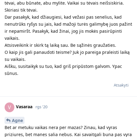
tėvai, abu būnate, abu mylite. Vaikai su tėvais neišsiskiria.
Skiriasi tik tėvai.
Dar pasakyk, kad džiaugiesi, kad vežasi pas senelius, kad
nenutrūks ryšys su jais, kad mažoji turės galimybę juos pažint
ir nepamiršt. Pasakyk, kad žinai, jog jis mokės pasirūpinti
vaikais.
Atsisveikink ir skirk tą laiką sau. Be sąžinės graužaties.
O kaip jis gali panaudoti teisme? Juk jo pareiga praleisti laiką
su vaikais.
Aišku, susitaikyk su tuo, kad griš pripūstom galvom. Ypac
sūnus.
Atsakyti
Vasaraa
V
rgs '20
Agne
Bet ar metuku vaikas nera per mazas? Zinau, kad vyras
priziures, bet manes salia nebus. Kai savaitgali buna pas vyra