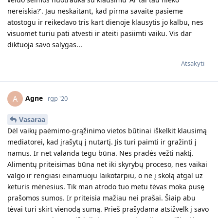
nereiskia?'. Jau neskaitant, kad pirma savaite pasieme
atostogu ir reikedavo tris kart dienoje klausytis jo kalbu, nes
visuomet turiu pati atvesti ir ateiti pasiimti vaiku. Vis dar
diktuoja savo salygas...
Atsakyti
Agne
A
rgp '20
Vasaraa
Dėl vaikų paėmimo-grąžinimo vietos būtinai iškelkit klausimą
mediatorei, kad įrašytų į nutartį. Jis turi paimti ir gražinti į
namus. Ir net valanda tegu būna. Nes pradės vežti naktį.
Alimentų priteisimas būna net iki skyrybų proceso, nes vaikai
valgo ir rengiasi einamuoju laikotarpiu, o ne į skolą atgal uz
keturis mėnesius. Tik man atrodo tuo metu tėvas moka pusę
prašomos sumos. Ir priteisia mažiau nei prašai. Šiaip abu
tėvai turi skirt vienodą sumą. Prieš prašydama atsižvelk į savo