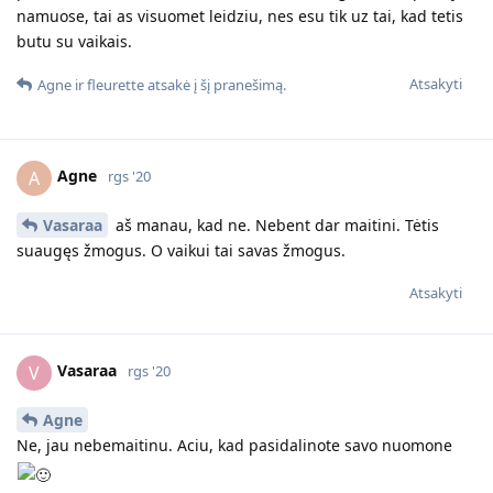
namuose, tai as visuomet leidziu, nes esu tik uz tai, kad tetis
butu su vaikais.
Atsakyti
Agne
ir
fleurette
atsakė į šį pranešimą.
Agne
A
rgs '20
Vasaraa
aš manau, kad ne. Nebent dar maitini. Tėtis
suaugęs žmogus. O vaikui tai savas žmogus.
Atsakyti
Vasaraa
V
rgs '20
Agne
Ne, jau nebemaitinu. Aciu, kad pasidalinote savo nuomone