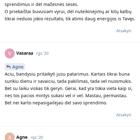
sprendimus ir dėl mažesnės sesės.
O priekaištai buvusiam vyrui, dėl nuteikinėjimų ar kitų kalbų
tikrai neduos jokio rezultato, tik atims daug energijos is Tavęs.
Atsakyti
Vasaraa
V
rgs '20
Agne
Aciu, bandysiu pritaikyti jusu patarimus. Kartais tikrai buna
sunkiu dienu ir savaiciu, tada pakilimas, tada vel nuosmukis.
Bet su laiku viskas tik geryn. Gerai, kad yra tokia vieta kaip si,
nes tos pacios mintys sukasi vel ir vel. Mastau, permastau.
Bet nei karto nepasigailejau del savo sprendimo.
Atsakyti
Agne
A
rgs '20