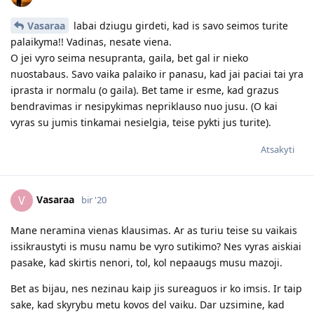
Vasaraa
labai dziugu girdeti, kad is savo seimos turite
palaikyma!! Vadinas, nesate viena.
O jei vyro seima nesupranta, gaila, bet gal ir nieko
nuostabaus. Savo vaika palaiko ir panasu, kad jai paciai tai yra
iprasta ir normalu (o gaila). Bet tame ir esme, kad grazus
bendravimas ir nesipykimas nepriklauso nuo jusu. (O kai
vyras su jumis tinkamai nesielgia, teise pykti jus turite).
Atsakyti
Vasaraa
V
bir '20
Mane neramina vienas klausimas. Ar as turiu teise su vaikais
issikraustyti is musu namu be vyro sutikimo? Nes vyras aiskiai
pasake, kad skirtis nenori, tol, kol nepaaugs musu mazoji.
Bet as bijau, nes nezinau kaip jis sureaguos ir ko imsis. Ir taip
sake, kad skyrybu metu kovos del vaiku. Dar uzsimine, kad