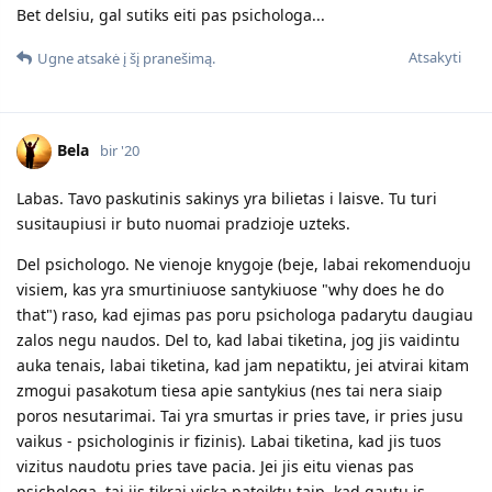
Bet delsiu, gal sutiks eiti pas psichologa...
Atsakyti
Ugne
atsakė į šį pranešimą.
Bela
bir '20
Labas. Tavo paskutinis sakinys yra bilietas i laisve. Tu turi
susitaupiusi ir buto nuomai pradzioje uzteks.
Del psichologo. Ne vienoje knygoje (beje, labai rekomenduoju
visiem, kas yra smurtiniuose santykiuose "why does he do
that") raso, kad ejimas pas poru psichologa padarytu daugiau
zalos negu naudos. Del to, kad labai tiketina, jog jis vaidintu
auka tenais, labai tiketina, kad jam nepatiktu, jei atvirai kitam
zmogui pasakotum tiesa apie santykius (nes tai nera siaip
poros nesutarimai. Tai yra smurtas ir pries tave, ir pries jusu
vaikus - psichologinis ir fizinis). Labai tiketina, kad jis tuos
vizitus naudotu pries tave pacia. Jei jis eitu vienas pas
psichologa, tai jis tikrai viska pateiktu taip, kad gautu is