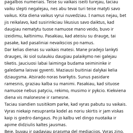
pagalbos numeriais. Teise su vaikais iseiti turejau, taciau
vaiku slepti negalejau, nes abu tevai turi teise matyti savo
vaikus. Kita diena vaikus vyrui nuvedziau. I namus nejau, bet
jis reikalavo, kad susirinkciau likusius savo daiktus, kad
daugiau nematytu tuose namuose mano veido, buvo ir
izeidimu, kaltinimu. Pasakiau, kad ateisiu su drauge, tai
pasake, kad pasaliniai nevaikscios po namus.
Dar kelias dienas su vaikais matesi. Mane pradejo lankyti
drauges, iki siol sulaukiu daugiau palaikymo nei galejau
tiketis. Jauciuosi labai laiminga budama seimininke ir
galedama laisvai gyventi. Maziausi buitiniai dalykai kelia
dziaugsma. Atsirado noras tvarkytis. Sunus pasidare
ramesnis, graziau kalba su manimi. Pasakiau, kad situose
namuose nebus patyciu, rekimo, musimo ir pykcio. Kiekviena
diena vis malonesne ir ramesne.
Taciau siandien susitikom parke, kad vyras pabutu su vaikais.
Vyras niekaip nesupranta kodel as noriu skirtis ir jam viskas
kaip is giedro dangaus. Po jo kalbu vel dingo nuotaika ir
apime didziulis kaltes jausmas.
Beje, buvau ir padaviau prasyma del mediacijos. Vyras zino,