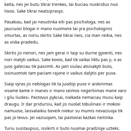
kalta, nes jei butu tikrai trenkes, tai buciau nuskridus nuo
lovos. Sake tikrai neatsiprasys.
Pasakiau, kad jai nesutinka eiti pas psichologa, nes as
jauciuosi blogai ir mano nuomone tai yra psichologinis
smurtas, as noriu skirtis Sake tikrai neis, cia man reikia, nes
as viska pradedu.
Skirtis jis nenori, nes jam gerai ir taip su durne gyventi, nes
nori matyti vaikus. Sake kovos, kad tik vaikai liktu pas ji, o as
juos galeciau tik pasiimti. As jam siulau atsisakyti buto,
issinuomoti tam paciam rajone ir vaikus dalytis per puse.
Siaip vyras jis neblogas tik ta juodoji puse ir aiskinimas
visame kame ir manes ir mano seimos negerbimas mane varo
i gilu liudesi. Pastovus pykciai, niekada nemaciau musu kaip
draugu. Ir dar pridursiu, kad jis nuolat tobulinasi ir mokosi
namuose, laisvalaikiu beveik niekur su mumis nevaziuoja tik
pas jo tevus. Jei vaziuojam, tai pastoviai kazkas neitinka.
Turiu susitaupius, issikirti ir buto nuomai pradzioje uzteks.