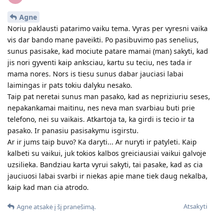
Agne
Noriu paklausti patarimo vaiku tema. Vyras per vyresni vaika
vis dar bando mane paveikti. Po pasibuvimo pas senelius,
sunus pasisake, kad mociute patare mamai (man) sakyti, kad
jis nori gyventi kaip anksciau, kartu su teciu, nes tada ir
mama nores. Nors is tiesu sunus dabar jauciasi labai
laimingas ir pats tokiu dalyku nesako.
Taip pat neretai sunus man pasako, kad as nepriziuriu seses,
nepakankamai maitinu, nes neva man svarbiau buti prie
telefono, nei su vaikais. Atkartoja ta, ka girdi is tecio ir ta
pasako. Ir panasiu pasisakymu isgirstu.
Ar ir jums taip buvo? Ka daryti... Ar nuryti ir patyleti. Kaip
kalbeti su vaikui, juk tokios kalbos greiciausiai vaikui galvoje
uzsilieka. Bandziau karta vyrui sakyti, tai pasake, kad as cia
jauciuosi labai svarbi ir niekas apie mane tiek daug nekalba,
kaip kad man cia atrodo.
Atsakyti
Agne
atsakė į šį pranešimą.