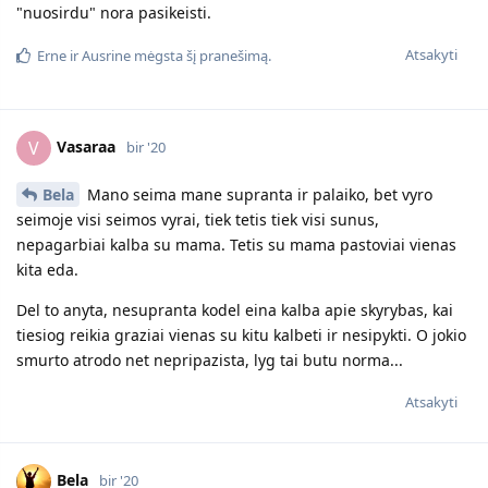
"nuosirdu" nora pasikeisti.
Atsakyti
Erne
ir
Ausrine
mėgsta šį pranešimą.
Vasaraa
V
bir '20
Bela
Mano seima mane supranta ir palaiko, bet vyro
seimoje visi seimos vyrai, tiek tetis tiek visi sunus,
nepagarbiai kalba su mama. Tetis su mama pastoviai vienas
kita eda.
Del to anyta, nesupranta kodel eina kalba apie skyrybas, kai
tiesiog reikia graziai vienas su kitu kalbeti ir nesipykti. O jokio
smurto atrodo net nepripazista, lyg tai butu norma...
Atsakyti
Bela
bir '20