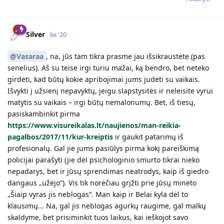
Silver
lie '20
@Vasaraa
, na, jūs tam tikra prasme jau išsikraustėte (pas
senelius). Aš su teise irgi turiu mažai, ką bendro, bet neteko
girdėti, kad būtų kokie apribojimai jums judėti su vaikais.
Išvykti į užsienį nepavyktų, jeigu slapstysitės ir neleisite vyrui
matytis su vaikais – irgi būtų nemalonumų. Bet, iš tiesų,
pasiskambinkit pirma
https://www.visureikalas.lt/naujienos/man-reikia-
pagalbos/2017/11/kur-kreiptis
ir gaukit patarimų iš
profesionalų. Gal jie jums pasiūlys pirma kokį pareiškimą
policijai parašyti (jie dėl psichologinio smurto tikrai nieko
nepadarys, bet ir jūsų sprendimas neatrodys, kaip iš giedro
dangaus „užėjo“). Vis tik norėčiau grįžti prie jūsų minėto
„Šiaip vyras jis neblogas“. Man kaip ir Belai kyla dėl to
klausimų... Na, gal jis neblogas agurkų raugime, gal malkų
skaldyme, bet prisiminkit tuos laikus, kai ieškojot savo