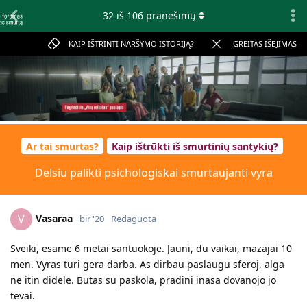
32
iš
106
pranešimų
KAIP IŠTRINTI NARŠYMO ISTORIJĄ?
GREITAS IŠĖJIMAS
Ar tai smurtas?
Kaip ištrūkti iš smurtinių santykių?
Delsiu palikti psichologiskai smurtaujanti vyra
Vasaraa
V
bir '20
Redaguota
Sveiki, esame 6 metai santuokoje. Jauni, du vaikai, mazajai 10
men. Vyras turi gera darba. As dirbau paslaugu sferoj, alga
ne itin didele. Butas su paskola, pradini inasa dovanojo jo
tevai.